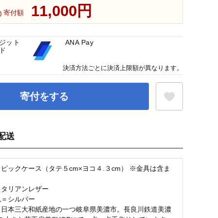
11,000円
寄付額
ジット
ANA Pay
ド
決済方法ごとに決済上限額が異なります。
寄付をする
配送
お気に入り登録
＝ピックケース（タテ５cm×ヨコ４.３cm） ※金具は含ま
イタリアンレザー
色＝シルバー
＝日本三大和紙産地の一つ岐阜県美濃市。長良川鉄道美濃