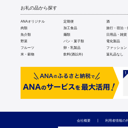
お礼の品から探す
ANAオリジナル
定期便
酒
肉類
加工食品
旅行・宿泊・
魚介類
麺類
日用品・雑貨
野菜
パン・菓子類
電化製品
フルーツ
卵・乳製品
ファッション
米・穀物
飲料(酒以外)
返礼品なし
会社概要
利用者情報の