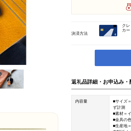
クレ
カー
決済方法
返礼品詳細・お申込み・
内容量
■サイズ
ず計測
■素材＝
■金具の
■生産地