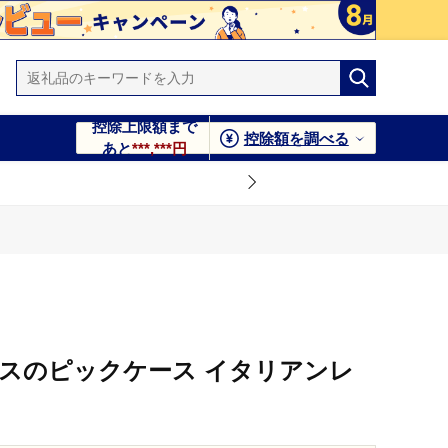
控除上限額まで
控除額を調べる
あと
***,***円
ースのピックケース イタリアンレ