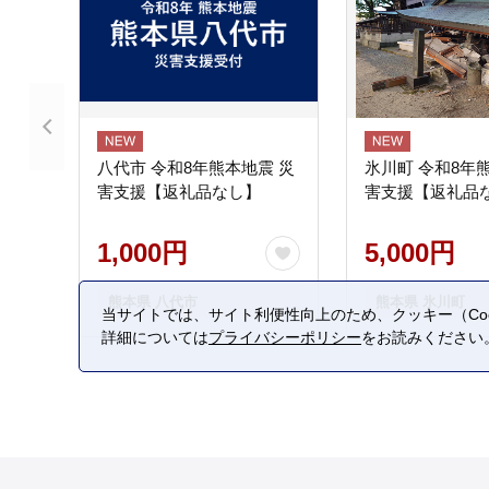
八代市 令和8年熊本地震 災
氷川町 令和8年
害支援【返礼品なし】
害支援【返礼品
1,000円
5,000円
熊本県 八代市
熊本県 氷川町
当サイトでは、サイト利便性向上のため、クッキー（Coo
詳細については
プライバシーポリシー
をお読みください