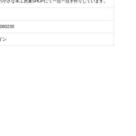
の小さな革工房兼SHOPにて一点一点手作りしています。
3080230
イン