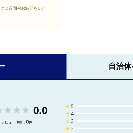
でに２週間程お時間をいた
ー
自治体
★
5
0.0
★
4
★
3
0
レビュー件数：
件
★
2