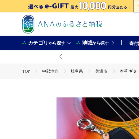
カテゴリ
地域
から探す
から探す
寄付
TOP
中部地方
岐阜県
美濃市
本革 ギタ
TOP
ファッション
小物
本革 ギター・ベース