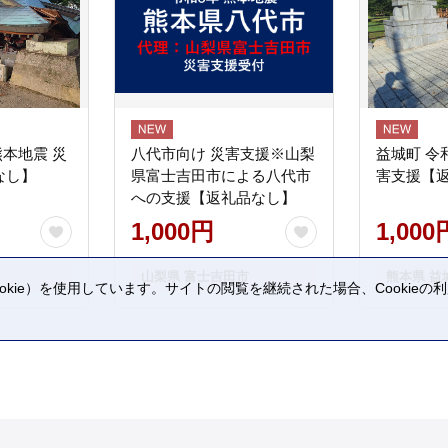
熊本地震 災
八代市向け 災害支援※山梨
益城町 令
なし】
県富士吉田市による八代市
害支援【
への支援【返礼品なし】
1,000円
1,000
山梨県 富士吉田市
熊本県 益
kie）を使用しています。サイトの閲覧を継続された場合、Cookie
。