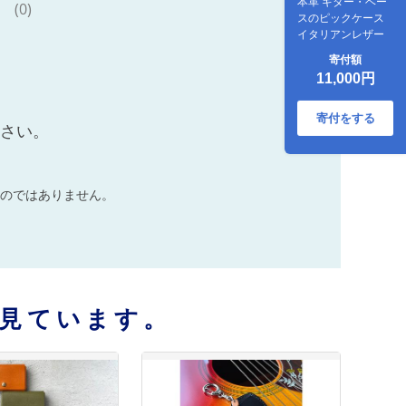
本革 ギター・ベー
(0)
スのピックケース
イタリアンレザー
寄付額
11,000円
寄付をする
ださい。
のではありません。
見ています。