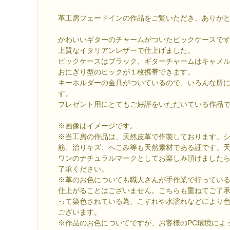
革工房フェードインの作品をご覧いただき、ありが
かわいいギターのチャームがついたピックケースで
上質なイタリアンレザーで仕上げました。
ピックケースはブラック、ギターチャームはキャメ
おにぎり型のピックが１枚携帯できます。
キーホルダーの金具がついているので、いろんな所
す。
プレゼント用にとてもご好評をいただいている作品
※画像はイメージです。
※当工房の作品は、天然皮革で作製しております。
筋、治りキズ、へこみ等も天然素材である証です。
ワンのナチュラルマークとしてお楽しみ頂けました
了承ください。
※革のお色についても職人さんが手作業で行ってい
仕上がることはございません。こちらも重ねてご了
って染色されている為、こすれや水濡れなどにより
ございます。
※作品のお色についてですが、お客様のPC環境によ