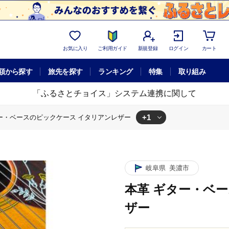
お気に入り
ご利用ガイド
新規登録
ログイン
カート
額から探す
旅先を探す
ランキング
特集
取り組み
「ふるさとチョイス」システム連携に関して
+1
ー・ベースのピックケース イタリアンレザー
のピックケース イタリアンレザー
岐阜県
美濃市
本革 ギター・ベ
ザー