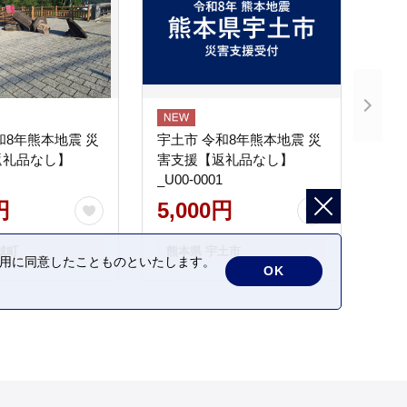
和8年熊本地震 災
宇土市 令和8年熊本地震 災
返礼品なし】
害支援【返礼品なし】
_U00-0001
円
5,000円
城町
熊本県 宇土市
の利用に同意したことものといたします。
OK