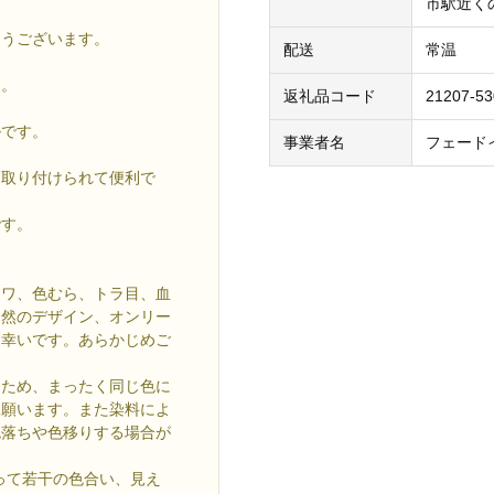
市駅近く
とうございます。
配送
常温
す。
返礼品コード
21207-5
ルです。
事業者名
フェード
に取り付けられて便利で
です。
シワ、色むら、トラ目、血
天然のデザイン、オンリー
ら幸いです。あらかじめご
るため、まったく同じ色に
承願います。また染料によ
色落ちや色移りする場合が
って若干の色合い、見え