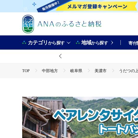
カテゴリ
地域
から探す
から探す
寄付
TOP
中部地方
岐阜県
美濃市
うだつの
TOP
旅行・宿泊・体験
体験チケット
その他