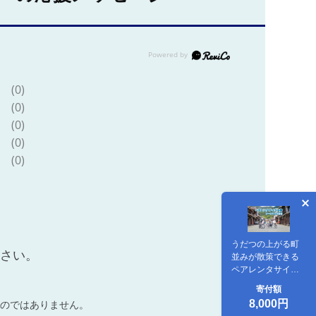
(0)
(0)
(0)
(0)
(0)
うだつの上がる町
ださい。
並みが散策できる
ペアレンタサイク
ル券（電動自転
寄付額
車） トートバッ
8,000円
のではありません。
ク付き