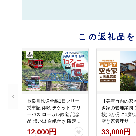
この返礼品
長良川鉄道全線1日フリー
【美濃市内の家
乗車証 体験 チケット フリ
き家の管理業務 
ーパス ローカル鉄道 記念
検) 2か月に1度
品 想い出 台紙付き 限定 ゆ
空き家管理サービ
るキャラ うだつくん 車窓
植栽 外観確認 室
12,000円
33,000円
風景 絶景 名所巡り 電車 列
濃市 岐阜県