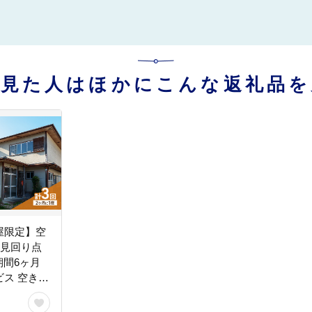
を見た人はほかにこんな返礼品を
屋限定】空
(見回り点
/期間6ヶ月
ス 空き家
内確認 美