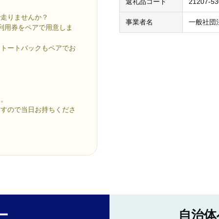
返礼品コード
21207-5
で走りませんか？
事業者名
一般社団
利用券をペアで用意しま
たトートバックもペアでお
ん。
ますので当日お持ちくださ
ー
自治体