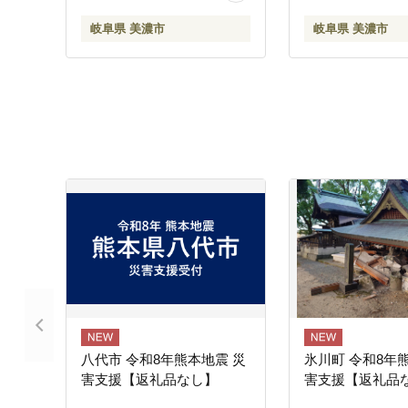
車 観光 長良川鉄道 長良川
岐阜県 美濃市
岐阜県 美濃市
景色 散策 趣味 旅 観光 岐阜
県 美濃市
八代市 令和8年熊本地震 災
氷川町 令和8年
害支援【返礼品なし】
害支援【返礼品