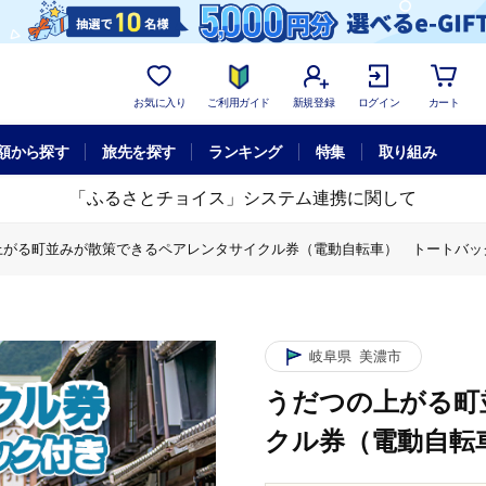
お気に入り
ご利用ガイド
新規登録
ログイン
カート
額から探す
旅先を探す
ランキング
特集
取り組み
「ふるさとチョイス」システム連携に関して
上がる町並みが散策できるペアレンタサイクル券（電動自転車） トートバッ
体験チケット
うだつの上がる町並みが散策できるペアレンタサイクル券
岐阜県
美濃市
うだつの上がる町
クル券（電動自転