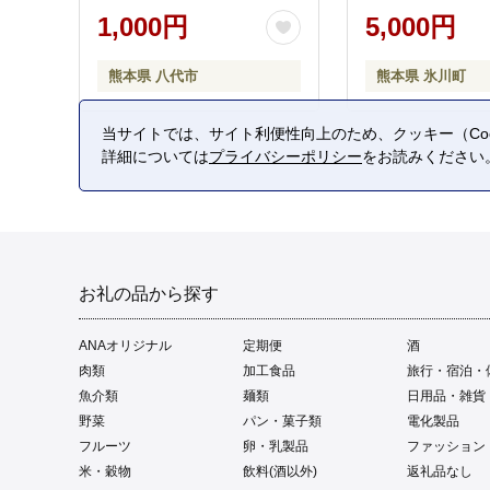
1,000円
5,000円
熊本県 八代市
熊本県 氷川町
当サイトでは、サイト利便性向上のため、クッキー（Coo
詳細については
プライバシーポリシー
をお読みください
お礼の品から探す
ANAオリジナル
定期便
酒
肉類
加工食品
旅行・宿泊・
魚介類
麺類
日用品・雑貨
野菜
パン・菓子類
電化製品
フルーツ
卵・乳製品
ファッション
米・穀物
飲料(酒以外)
返礼品なし