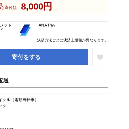
8,000円
寄付額
ジット
ANA Pay
ド
決済方法ごとに決済上限額が異なります。
寄付をする
配送
お気に入り登録
イクル（電動自転車）
ック