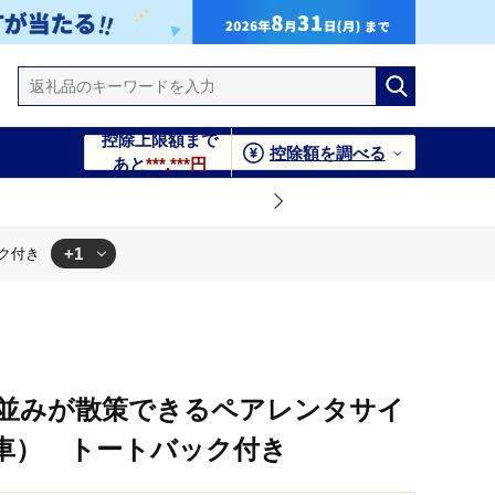
控除上限額まで
控除額を調べる
あと
***,***円
+1
ク付き
（電動自転車） トートバック付き
並みが散策できるペアレンタサイ
車） トートバック付き