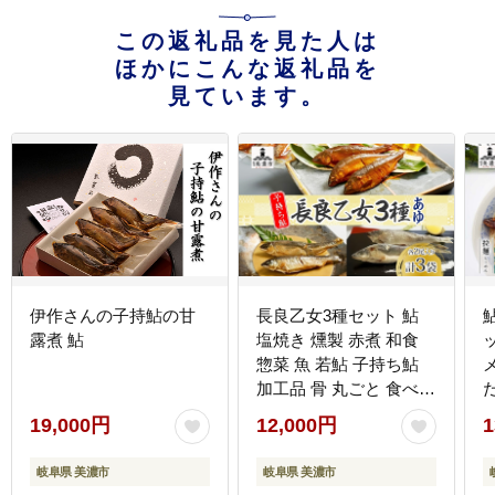
この返礼品を見た人は
ほかにこんな返礼品を
見ています。
伊作さんの子持鮎の甘
長良乙女3種セット 鮎
露煮 鮎
塩焼き 燻製 赤煮 和食
惣菜 魚 若鮎 子持ち鮎
加工品 骨 丸ごと 食べら
れる スモーキー 煮魚 焼
19,000円
12,000円
1
き魚 つまみ おかず お酒
晩酌 あて お供 肴 魚料
岐阜県 美濃市
岐阜県 美濃市
理 調理済み 川魚