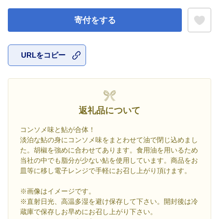
寄付をする
URLをコピー
お気に入
返礼品について
コンソメ味と鮎が合体！
淡泊な鮎の身にコンソメ味をまとわせて油で閉じ込めまし
た。胡椒を強めに合わせてあります。食用油を用いるため
当社の中でも脂分が少ない鮎を使用しています。商品をお
皿等に移し電子レンジで手軽にお召し上がり頂けます。
※画像はイメージです。
※直射日光、高温多湿を避け保存して下さい。開封後は冷
蔵庫で保存しお早めにお召し上がり下さい。