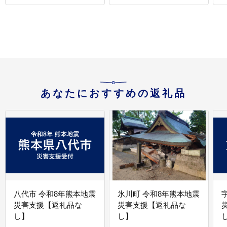
あなたにおすすめの返礼品
八代市 令和8年熊本地震
氷川町 令和8年熊本地震
災害支援【返礼品な
災害支援【返礼品な
し】
し】
し