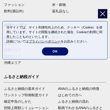
ファッション
米・穀物
飲料(酒以外)
返礼品なし
地域から探す
当サイトでは、サイト利便性向上のため、クッキー（Cookie）を使
用しています。サイトの閲覧を継続された場合、Cookieの利用に同
意したことものといたします。
北海道エリア
東北エリア
詳細については
プライバシーポリシー
をお読みください。
関東エリア
中部エリア
近畿エリア
中国エリア
OK
四国エリア
九州エリア
沖縄エリア
ふるさと納税ガイド
ふるさと納税の基本ガイド
ANAのふるさと納税の特徴
ワンストップ特例制度ガイド
はじめての方へ
確定申告のしかた
ふるさと納税の流れ
控除上限額シミュレーション
動画でわかるANAのふるさと