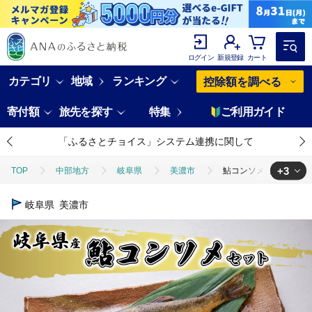
ログイン
新規登録
カート
カテゴリ
地域
ランキング
控除額を調べる
寄付額
旅先を探す
特集
ご利用ガイド
「ふるさとチョイス」システム連携に関して
+3
TOP
中部地方
岐阜県
美濃市
鮎コンソメセット
TOP
魚介類
鮎コンソメセット
岐阜県
美濃市
TOP
加工食品
惣菜・レトルト
ほかの惣菜
鮎コンソ
TOP
加工食品
ほかの加工食品
鮎コンソメセット