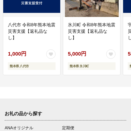
八代市 令和8年熊本地震
氷川町 令和8年熊本地震
災害支援【返礼品な
災害支援【返礼品な
し】
し】
し
1,000円
5,000円
5
熊本県 八代市
熊本県 氷川町
お礼の品から探す
ANAオリジナル
定期便