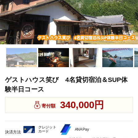
ゲストハウス笑び 4名貸切宿泊＆SUP体
験半日コース
340,000円
寄付額
クレジット
ANA Pay
カード
決済方法