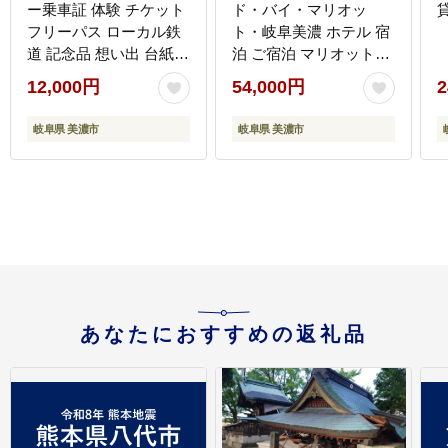
ー乗車証 体験 チケット
ド・バイ・マリオッ
フリーパス ローカル鉄
ト・岐阜美濃 ホテル 宿
道 記念品 想い出 台紙付
泊 ご宿泊 マリオットホ
き 限定 ゆるキャラ うだ
テル ホテルステイ ステ
12,000円
54,000円
2
つくん 車窓 風景 絶景
イ 観光 アクティビティ
名所巡り 電車 列車 観光
アクティブ 旅行 トラベ
岐阜県 美濃市
岐阜県 美濃市
長良川鉄道 長良川 景色
ル チケット 観光地 送料
散策 趣味 旅 観光 岐阜
無料 岐阜県 美濃市
県 美濃市
あなたにおすすめの返礼品