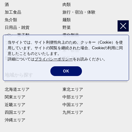
酒
肉類
加工食品
旅行・宿泊・体験
魚介類
麺類
日用品・雑貨
野菜
パン・菓子類
電化製品
当サイトでは、サイト利便性向上のため、クッキー（Cookie）を使
フルーツ
卵・乳製品
用しています。サイトの閲覧を継続された場合、Cookieの利用に同
ファッション
米・穀物
意したことものといたします。
飲料(酒以外)
返礼品なし
詳細については
プライバシーポリシー
をお読みください。
OK
地域から探す
北海道エリア
東北エリア
関東エリア
中部エリア
近畿エリア
中国エリア
四国エリア
九州エリア
沖縄エリア