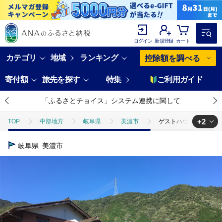
ログイン
新規登録
カート
カテゴリ
地域
ランキング
控除額を調べる
寄付額
旅先を探す
特集
ご利用ガイド
「ふるさとチョイス」システム連携に関して
+2
TOP
中部地方
岐阜県
美濃市
ゲストハウス笑び 4名
TOP
旅行・宿泊・体験
宿泊券
ゲストハウス笑び 4名貸切
岐阜県
美濃市
TOP
旅行・宿泊・体験
体験チケット
その他体験チケット