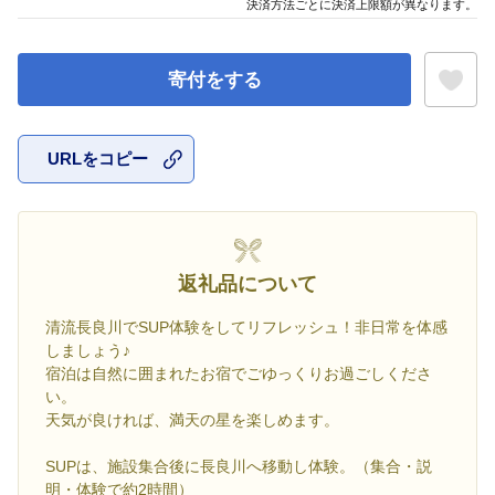
決済方法ごとに決済上限額が異なります。
寄付をする
URLをコピー
お気に入
返礼品について
清流長良川でSUP体験をしてリフレッシュ！非日常を体感
しましょう♪
宿泊は自然に囲まれたお宿でごゆっくりお過ごしくださ
い。
天気が良ければ、満天の星を楽しめます。
SUPは、施設集合後に長良川へ移動し体験。（集合・説
明・体験で約2時間）