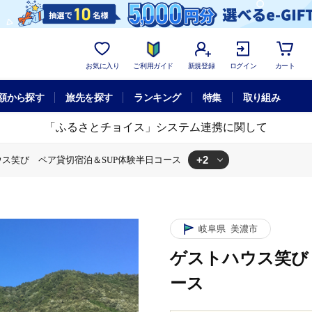
お気に入り
ご利用ガイド
新規登録
ログイン
カート
額から探す
旅先を探す
ランキング
特集
取り組み
「ふるさとチョイス」システム連携に関して
+2
ス笑び ペア貸切宿泊＆SUP体験半日コース
び ペア貸切宿泊＆SUP体験半日コース
体験チケット
ゲストハウス笑び ペア貸切宿泊＆SUP体験半日コース
岐阜県
美濃市
ゲストハウス笑び
ース