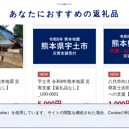
あなたにおすすめの返礼品
熊本地震 災
宇土市 令和8年熊本地震 災
八代市向け
なし】
害支援【返礼品なし】
県富士吉
_U00-0001
への支援
5,000円
1,000
kie）を使用しています。サイトの閲覧を継続された場合、Cookie
熊本県 宇土市
山梨県 富
。