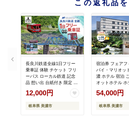
この返礼品
長良川鉄道全線1日フリー
宿泊券 フェアフ
乗車証 体験 チケット フリ
バイ・マリオッ
ーパス ローカル鉄道 記念
濃 ホテル 宿泊 
品 想い出 台紙付き 限定 ゆ
オットホテル ホ
るキャラ うだつくん 車窓
ステイ 観光 ア
12,000円
54,000円
風景 絶景 名所巡り 電車 列
ィ アクティブ 旅
車 観光 長良川鉄道 長良川
ル チケット 観光
岐阜県 美濃市
岐阜県 美濃市
景色 散策 趣味 旅 観光 岐阜
料 岐阜県 美濃市
県 美濃市