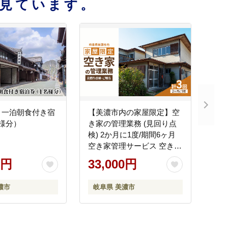
見ています。
 一泊朝食付き宿
【美濃市内の家屋限定】空
様分）
き家の管理業務 (見回り点
検) 2か月に1度/期間6ヶ月
空き家管理サービス 空き家
植栽 外観確認 室内確認 美
0円
33,000円
濃市 岐阜県
濃市
岐阜県 美濃市