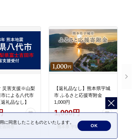
 災害支援※山梨
【返礼品なし】熊本県宇城
田市による八代市
市 ふるさと応援寄附金
【返礼品なし】
1,000円
円
1,000円
の利用に同意したことものといたします。
OK
士吉田市
熊本県 宇城市