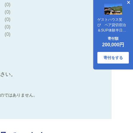
(0)
(0)
(0)
ゲストハウス笑
び ペア貸切宿泊
(0)
＆SUP体験半日コ
(0)
ース
寄付額
200,000円
寄付をする
ださい。
のではありません。