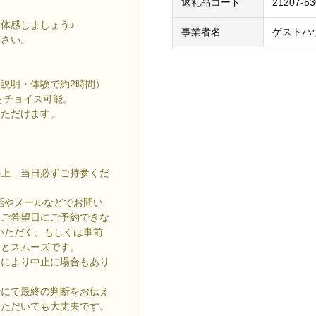
返礼品コード
21207-5
体感しましょう♪
事業者名
ゲストハ
ださい。
・説明・体験で約2時間）
をチョイス可能。
いただけます。
の上、当日必ずご持参くだ
話やメールなどでお問い
、ご希望日にご予約できな
いただく、もしくは事前
すとスムーズです。
ンにより中止に場合もあり
話にて最終の判断をお伝え
いただいても大丈夫です。