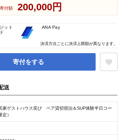
200,000円
寄付額
ジット
ANA Pay
ド
決済方法ごとに決済上限額が異なります。
寄付をする
配送
お気に入り登録
民家ゲストハウス笑び ペア貸切宿泊＆SUP体験半日コー
限定）