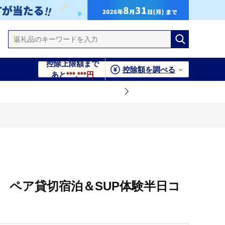
控除上限額まで
控除額を調べる
あと
***,***円
 ペア貸切宿泊＆SUP体験半日コ