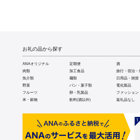
お礼の品から探す
ANAオリジナル
定期便
酒
肉類
加工食品
旅行・宿泊・
魚介類
麺類
日用品・雑貨
野菜
パン・菓子類
電化製品
フルーツ
卵・乳製品
ファッション
米・穀物
飲料(酒以外)
返礼品なし