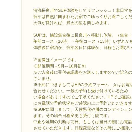
清流長良川でSUP体験をしてリフレッシュ！非日常を
宿泊は自然に囲まれたお宿でごゆっくりお過ごしく
天気が良ければ、満天の星を楽しめます。
SUPは、施設集合後に長良川へ移動し体験。（集合
午前コース（10時）・午後コース（13時）いずれか
体験後に宿泊か、宿泊翌日に体験か、日程もお選び
※画像はイメージです。
※開催期間＝5月～10月初旬
※ご入金後に受付確認書をお送りしますのでご記入
さいませ。
※予約につきましてはHPの予約フォーム、又はお電
合わせください。一般の予約も受け付けているため
い場合がありますのでご了承ください。HPでご確認
にお電話で予約状況をご確認の上ご予約いただきま
※SUPに関しまして、天候悪化や川のコンディショ
ます。その場合日程変更も受付可能です。
中止や延期の判断は前日、もしくは当日の朝にお電
させていただきます。日程変更などその時にご相談