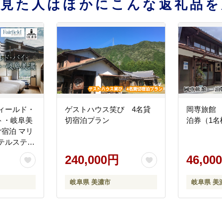
を見た人はほかにこんな返礼品を
ィールド・
ゲストハウス笑び 4名貸
岡専旅館
ト・岐阜美
切宿泊プラン
泊券（1名
ご宿泊 マリ
テルステイ
クティビテ
240,000円
46,00
行 トラベ
地 送料無
岐阜県 美濃市
岐阜県 美