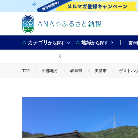
カテゴリ
地域
から探す
から探す
寄付
TOP
中部地方
岐阜県
美濃市
ゲストハウ
TOP
旅行・宿泊・体験
宿泊券
ゲストハウス笑
TOP
旅行・宿泊・体験
体験チケット
その他