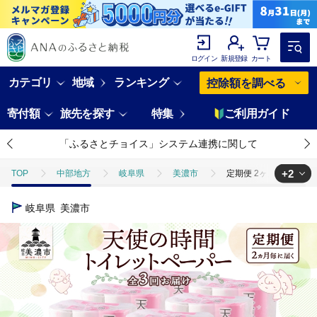
ログイン
新規登録
カート
カテゴリ
地域
ランキング
控除額を調べる
寄付額
旅先を探す
特集
ご利用ガイド
「ふるさとチョイス」システム連携に関して
+2
TOP
中部地方
岐阜県
美濃市
定期便 2ヶ月毎 全3回 
TOP
日用品・雑貨
定期便 2ヶ月毎 全3回 トイレットペーパー 30m
岐阜県
美濃市
TOP
日用品・雑貨
ほかの雑貨・日用品
定期便 2ヶ月毎 全3