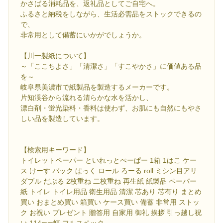
かさばる消耗品を、返礼品としてご自宅へ。
ふるさと納税をしながら、生活必需品をストックできるの
で、
非常用として備蓄にいかがでしょうか。
【川一製紙について】
～「ここちよさ」「清潔さ」「すこやかさ」に価値ある品
を～
岐阜県美濃市で紙製品を製造するメーカーです。
片知渓谷から流れる清らかな水を活かし、
漂白剤・蛍光染料・香料は使わず、お肌にも自然にもやさ
しい品を製造しています。
【検索用キーワード】
トイレットペーパー といれっとぺーぱー 1箱 1はこ ケー
ス けーす パック ぱっく ロール ろーる roll ミシン目アリ
ダブル だぶる 2枚重ね 二枚重ね 再生紙 紙製品 ペーパー
紙 トイレ トイレ用品 衛生用品 清潔 芯あり 芯有り まとめ
買い おまとめ買い 箱買い ケース買い 備蓄 非常用 ストッ
ク お祝い プレゼント 贈答用 自家用 御礼 挨拶 引っ越し祝
い 114mm幅 フルスペック