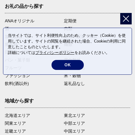
お礼の品から探す
ANAオリジナル
定期便
酒
肉類
当サイトでは、サイト利便性向上のため、クッキー（Cookie）を使
加工食品
旅行・宿泊・体験
用しています。サイトの閲覧を継続された場合、Cookieの利用に同
魚介類
麺類
意したことものといたします。
日用品・雑貨
野菜
詳細については
プライバシーポリシー
をお読みください。
パン・菓子類
電化製品
OK
フルーツ
卵・乳製品
ファッション
米・穀物
飲料(酒以外)
返礼品なし
地域から探す
北海道エリア
東北エリア
関東エリア
中部エリア
近畿エリア
中国エリア