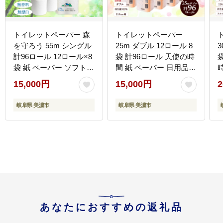
トイレットペーパー 森
トイレットペーパー
を守ろう 55m シングル
25m ダブル 12ロール 8
3
計96ロール 12ロール×8
袋 計96ロール 天使の時
袋 紙 ペーパー ソフト
間 紙 ペーパー 日用品
日用品 消耗品 リサイク
消耗品 リサイクル 再生
15,000円
15,000円
2
ル 再生紙 無香料 厚手
紙 無香料 厚手 ソフト
トイレ用品 衛生用品 備
トイレ用品 備蓄 ストッ
岐阜県 美濃市
岐阜県 美濃市
蓄 ストック 非常用 防災
ク 非常用 生活応援 川一
生活応援 牧製紙 送料無
製紙 送料無料 岐阜県
料 岐阜県 美濃市
あなたにおすすめの返礼品