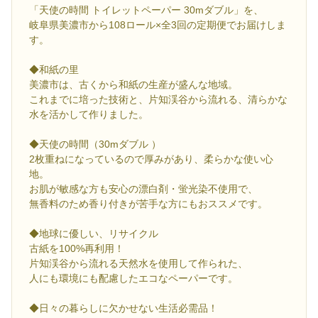
「天使の時間 トイレットペーパー 30mダブル」を、
岐阜県美濃市から108ロール×全3回の定期便でお届けしま
す。
◆和紙の里
美濃市は、古くから和紙の生産が盛んな地域。
これまでに培った技術と、片知渓谷から流れる、清らかな
水を活かして作りました。
◆天使の時間（30mダブル ）
2枚重ねになっているので厚みがあり、柔らかな使い心
地。
お肌が敏感な方も安心の漂白剤・蛍光染不使用で、
無香料のため香り付きが苦手な方にもおススメです。
◆地球に優しい、リサイクル
古紙を100%再利用！
片知渓谷から流れる天然水を使用して作られた、
人にも環境にも配慮したエコなペーパーです。
◆日々の暮らしに欠かせない生活必需品！