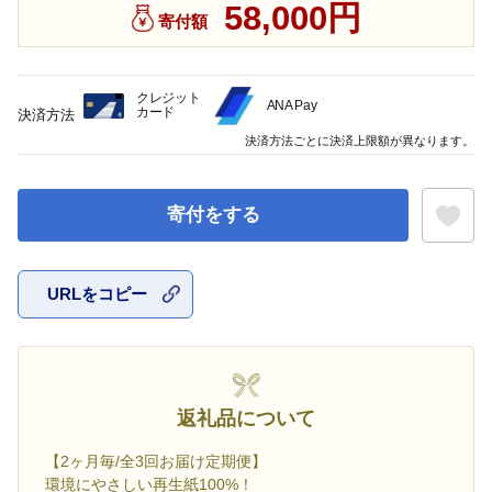
58,000円
寄付額
クレジット
ANA Pay
カード
決済方法
決済方法ごとに決済上限額が異なります。
寄付をする
URLをコピー
お気に入
返礼品について
【2ヶ月毎/全3回お届け定期便】
環境にやさしい再生紙100%！