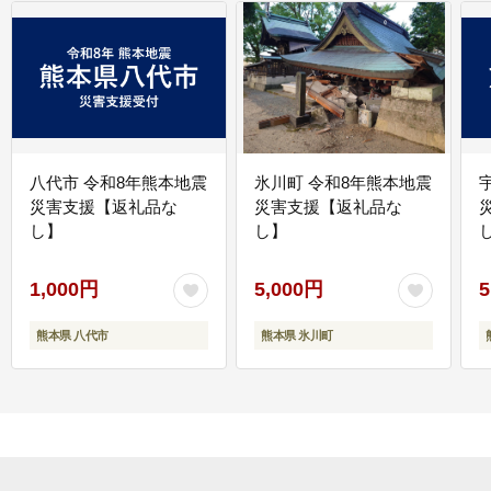
八代市 令和8年熊本地震
氷川町 令和8年熊本地震
災害支援【返礼品な
災害支援【返礼品な
し】
し】
し
1,000円
5,000円
5
熊本県 八代市
熊本県 氷川町