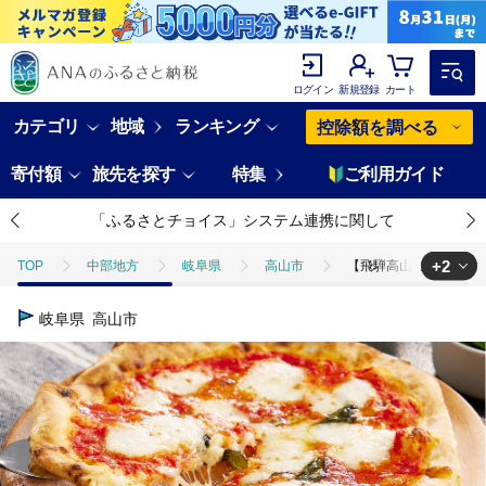
ログイン
新規登録
カート
カテゴリ
地域
ランキング
控除額を調べる
寄付額
旅先を探す
特集
ご利用ガイド
「ふるさとチョイス」システム連携に関して
+2
TOP
中部地方
岐阜県
高山市
【飛騨高山の生乳100％使
TOP
加工食品
惣菜・レトルト
ほかの惣菜
【飛騨高山
岐阜県
高山市
TOP
パン・菓子類
パン
【飛騨高山の生乳100％使用】世界4位