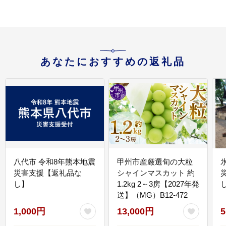
あなたにおすすめの返礼品
八代市 令和8年熊本地震
甲州市産厳選旬の大粒
災害支援【返礼品な
シャインマスカット 約
し】
1.2kg 2～3房【2027年発
送】（MG）B12-472
1,000円
13,000円
5