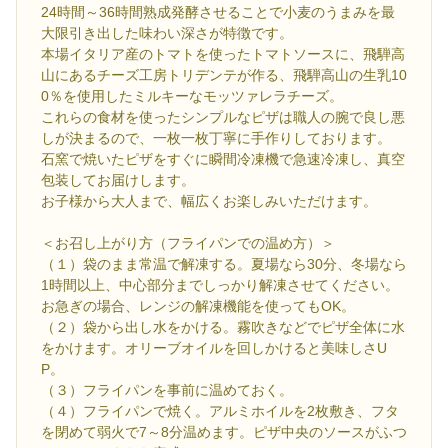
24時間～36時間熟成発酵させることで小麦のうまみを最
大限引き出した味わい深さが特徴です。
本場イタリア産のトマトを使ったトマトソースに、飛騨高
山にあるチーズ工房トリデンテが作る、飛騨高山の生乳10
0％を使用したミルキーなモッツァレラチーズ。
これらの食材を使ったシンプルなピザは職人の腕で良し悪
しが決まるので、一枚一枚丁寧に手作りしております。
石窯で焼いたピザをすぐに瞬間冷凍機で急速冷凍し、真空
包装してお届けします。
お子様から大人まで、幅広くお楽しみいただけます。
＜お召し上がり方（フライパンでの温め方）＞
（１）袋のまま常温で解凍する。夏場なら30分、冬場なら
1時間以上、中心部分までしっかり解凍させてください。
お急ぎの場合、レンジの解凍機能を使ってもOK。
（２）袋から出し水をかける。霧吹きなどでピザ全体に水
をかけます。オリーブオイルを回しかけると美味しさU
P。
（３）フライパンを事前に温めておく。
（４）フライパンで焼く。アルミホイルを2枚敷き、フタ
を閉めて弱火で7～8分温めます。ピザ中央のソースがふつ