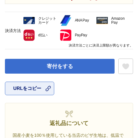
クレジット
Amazon
ANA Pay
カード
Pay
決済方法
d払い
PayPay
決済方法ごとに決済上限額が異なります。
寄付をする
URLをコピー
お気に入
返礼品について
国産小麦を100％使用している当店のピザ生地は、低温で