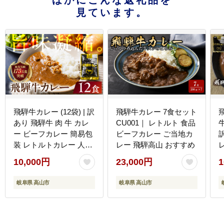
ほかにこんな返礼品を
見ています。
飛騨牛カレー (12袋) | 訳
飛騨牛カレー 7食セット
あり 飛騨牛 肉 牛 カレ
CU001｜ レトルト 食品
牛
ー ビーフカレー 簡易包
ビーフカレー ご当地カ
装 レトルトカレー 人気
レー 飛騨高山 おすすめ
おすすめ おいしい 便利
10,000円
23,000円
1
飛騨高山 ふるさと清見
DC006VC13
岐阜県 高山市
岐阜県 高山市
D