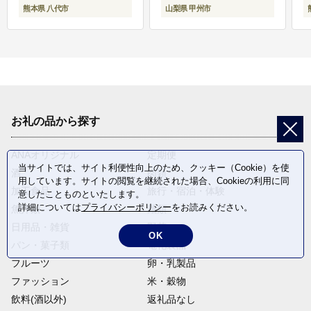
熊本県 八代市
山梨県 甲州市
お礼の品から探す
ANAオリジナル
定期便
当サイトでは、サイト利便性向上のため、クッキー（Cookie）を使
酒
肉類
用しています。サイトの閲覧を継続された場合、Cookieの利用に同
加工食品
旅行・宿泊・体験
意したことものといたします。
詳細については
プライバシーポリシー
をお読みください。
魚介類
麺類
日用品・雑貨
野菜
OK
パン・菓子類
電化製品
フルーツ
卵・乳製品
ファッション
米・穀物
飲料(酒以外)
返礼品なし