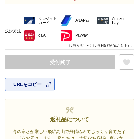
クレジット
Amazon
ANA Pay
カード
Pay
決済方法
d払い
PayPay
決済方法ごとに決済上限額が異なります。
受付終了
URLをコピー
お気に入
返礼品について
冬の寒さが厳しい飛騨高山で丹精込めてじっくり育てたイ
チゴをお届けします。 私たちは、大切なお客様に真っ赤