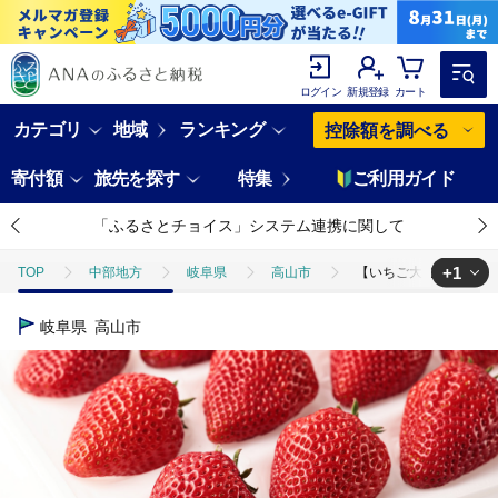
ログイン
新規登録
カート
カテゴリ
地域
ランキング
控除額を調べる
寄付額
旅先を探す
特集
ご利用ガイド
「ふるさとチョイス」システム連携に関して
+1
TOP
中部地方
岐阜県
高山市
【いちご大粒12粒】朝摘み
TOP
フルーツ
いちご
【いちご大粒12粒】朝摘み! 濃厚紅ほっぺ
岐阜県
高山市