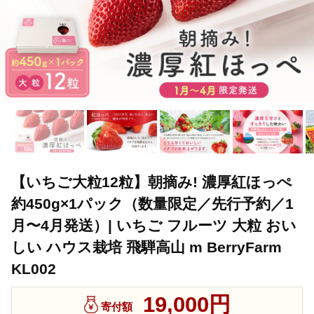
【いちご大粒12粒】朝摘み! 濃厚紅ほっぺ
約450g×1パック（数量限定／先行予約／1
月〜4月発送）| いちご フルーツ 大粒 おい
しい ハウス栽培 飛騨高山 m BerryFarm
KL002
19,000円
寄付額