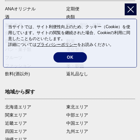
ANAオリジナル
定期便
酒
肉類
加工食品
旅行・宿泊・体験
当サイトでは、サイト利便性向上のため、クッキー（Cookie）を使
用しています。サイトの閲覧を継続された場合、Cookieの利用に同
魚介類
麺類
意したことものといたします。
日用品・雑貨
野菜
詳細については
プライバシーポリシー
をお読みください。
パン・菓子類
電化製品
フルーツ
卵・乳製品
OK
ファッション
米・穀物
飲料(酒以外)
返礼品なし
地域から探す
北海道エリア
東北エリア
関東エリア
中部エリア
近畿エリア
中国エリア
四国エリア
九州エリア
沖縄エリア