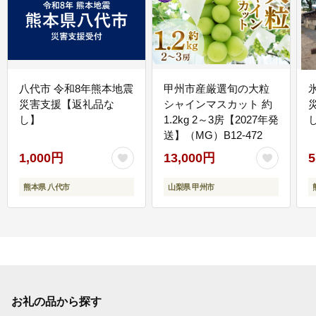
八代市 令和8年熊本地震
甲州市産厳選旬の大粒
災害支援【返礼品な
シャインマスカット 約
し】
1.2kg 2～3房【2027年発
送】（MG）B12-472
1,000円
13,000円
5
熊本県 八代市
山梨県 甲州市
お礼の品から探す