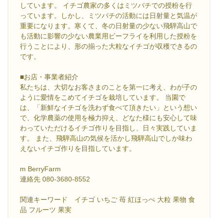
しています。 イチゴ農家の多くはミツバチでの授粉を行
っています。しかし、ミツバチの活動には日射量と気温が
重要になります。寒くて、冬の日射量の少ない飛騨高山で
も活動に影響の少ない農業用ビーフライを利用した授粉を
行うことにより、形の揃った大粒なイチゴが収穫できるの
です。
■お店・事業者紹介
私たちは、大切なお客さまのことを第一に考え、わが子の
ように愛情をこめてイチゴを栽培しています。 当園で
は、「新鮮なイチゴを洗わず食べて頂きたい」という想い
で、化学農薬の使用を極力抑え、どなた様にも安心して味
わっていただけるイチゴ作りを目指し、日々実践していま
す。 また、飛騨高山の気候を活かし飛騨高山でしか味わ
えないイチゴ作りを目指しています。
m BerryFarm
連絡先 080-3680-8552
関連キーワード イチゴ いちご 苺 紅ほっぺ 大粒 果物 食
品 フルーツ 果実