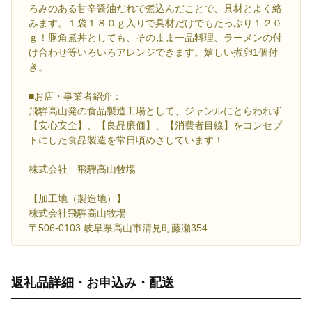
ろみのある甘辛醤油だれで煮込んだことで、具材とよく絡
みます。１袋１８０ｇ入りで具材だけでもたっぷり１２０
ｇ！豚角煮丼としても、そのまま一品料理、ラーメンの付
け合わせ等いろいろアレンジできます。嬉しい煮卵1個付
き。
■お店・事業者紹介：
飛騨高山発の食品製造工場として、ジャンルにとらわれず
【安心安全】、【良品廉価】、【消費者目線】をコンセプ
トにした食品製造を常日頃めざしています！
株式会社 飛騨高山牧場
【加工地（製造地）】
株式会社飛騨高山牧場
〒506-0103 岐阜県高山市清見町藤瀬354
返礼品詳細・お申込み・配送