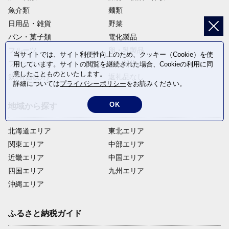
魚介類
麺類
日用品・雑貨
野菜
パン・菓子類
電化製品
フルーツ
卵・乳製品
当サイトでは、サイト利便性向上のため、クッキー（Cookie）を使
ファッション
米・穀物
用しています。サイトの閲覧を継続された場合、Cookieの利用に同
意したことものといたします。
飲料(酒以外)
返礼品なし
詳細については
プライバシーポリシー
をお読みください。
OK
地域から探す
北海道エリア
東北エリア
関東エリア
中部エリア
近畿エリア
中国エリア
四国エリア
九州エリア
沖縄エリア
ふるさと納税ガイド