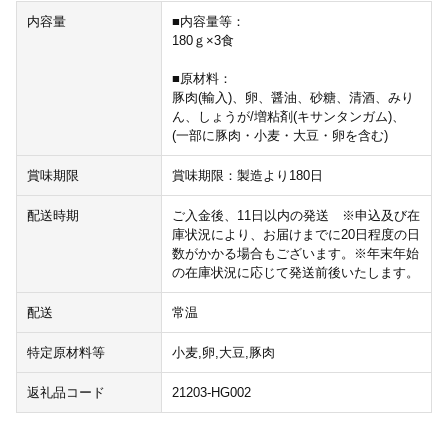
内容量
■内容量等：
180ｇ×3食
■原材料：
豚肉(輸入)、卵、醤油、砂糖、清酒、みり
ん、しょうが/増粘剤(キサンタンガム)、
(一部に豚肉・小麦・大豆・卵を含む)
賞味期限
賞味期限：製造より180日
配送時期
ご入金後、11日以内の発送 ※申込及び在
庫状況により、お届けまでに20日程度の日
数がかかる場合もございます。※年末年始
の在庫状況に応じて発送前後いたします。
配送
常温
特定原材料等
小麦,卵,大豆,豚肉
返礼品コード
21203-HG002