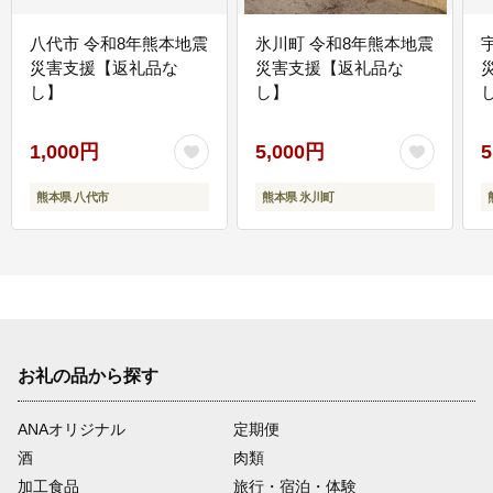
八代市 令和8年熊本地震
氷川町 令和8年熊本地震
災害支援【返礼品な
災害支援【返礼品な
し】
し】
し
1,000円
5,000円
5
熊本県 八代市
熊本県 氷川町
お礼の品から探す
ANAオリジナル
定期便
酒
肉類
加工食品
旅行・宿泊・体験