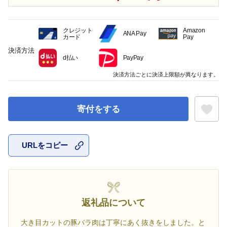
クレジット
Amazon
ANA Pay
カード
Pay
決済方法
d払い
PayPay
決済方法ごとに決済上限額が異なります。
寄付をする
URLをコピー
お気に入
返礼品について
大き目カットの豚バラ肉は丁寧にあく抜きをしました。と