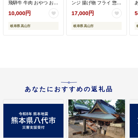
飛騨牛 牛肉 おやつ おつ
ンジ 揚げ物 フライ 惣菜
まみ 贅沢 牛もも 10000
冷凍食品 洋風総菜 揚げ
10,000円
17,000円
5
円 ながせ食品 FH007
物 揚げ調理済 シェア 飛
GV0
騨高山 ひだコロッケ
岐阜県 高山市
岐阜県 高山市
FU003 【 国産 コロッケ
メンチカツ 冷凍 冷凍食
品 小分け 惣菜 レンジ
簡単 便利 時短 弁当 お
かず 】
あなたにおすすめの返礼品