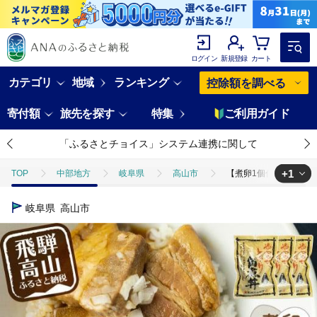
ログイン
新規登録
カート
カテゴリ
地域
ランキング
控除額を調べる
寄付額
旅先を探す
特集
ご利用ガイド
「ふるさとチョイス」システム連携に関して
+1
TOP
中部地方
岐阜県
高山市
【煮卵1個付き】角煮丼の
TOP
肉
加工肉
ほかの加工肉
【煮卵1個付き】角煮丼の
岐阜県
高山市