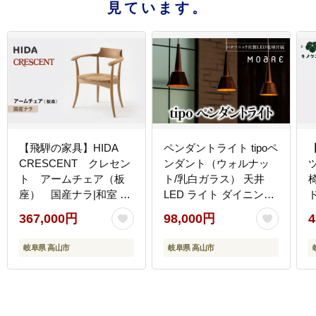
見ています。
【飛騨の家具】HIDA
ペンダントライト tipoペ
CRESCENT クレセン
ンダント（ウォルナッ
ト アームチェア（板
ト/乳白ガラス） 天井
座） 国産ナラ|和室 洋
LED ライト ダイニング
室 チェア イス インテリ
食卓 木製 木製 天然木
367,000円
98,000円
4
ア 飛騨高山 飛騨産業
無垢材 オシャレ 飛騨高
(株) CG077
山 モアレ moare 柿下木
岐阜県 高山市
岐阜県 高山市
材 AL009
屋