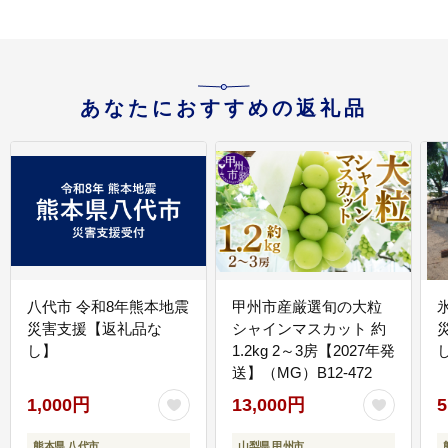
あなたにおすすめの返礼品
八代市 令和8年熊本地震
甲州市産厳選旬の大粒
災害支援【返礼品な
シャインマスカット 約
し】
1.2kg 2～3房【2027年発
送】（MG）B12-472
1,000円
13,000円
5
熊本県 八代市
山梨県 甲州市