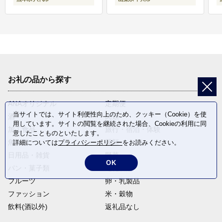
お礼の品から探す
ANAオリジナル
定期便
当サイトでは、サイト利便性向上のため、クッキー（Cookie）を使
酒
肉類
用しています。サイトの閲覧を継続された場合、Cookieの利用に同
加工食品
旅行・宿泊・体験
意したことものといたします。
魚介類
麺類
詳細については
プライバシーポリシー
をお読みください。
日用品・雑貨
野菜
OK
パン・菓子類
電化製品
フルーツ
卵・乳製品
ファッション
米・穀物
飲料(酒以外)
返礼品なし