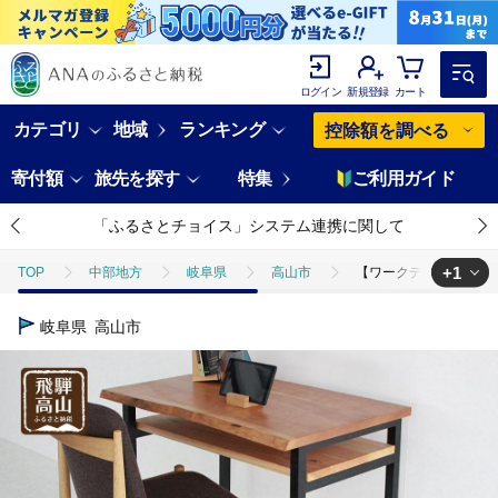
ログイン
新規登録
カート
カテゴリ
地域
ランキング
控除額を調べる
寄付額
旅先を探す
特集
ご利用ガイド
「ふるさとチョイス」システム連携に関して
+1
TOP
中部地方
岐阜県
高山市
【ワークデスク】 チェリ
TOP
日用品・雑貨
家具
【ワークデスク】 チェリー材+アイア
岐阜県
高山市