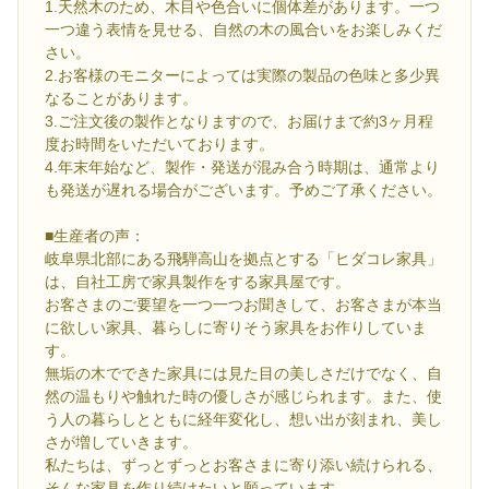
1.天然木のため、木目や色合いに個体差があります。一つ
一つ違う表情を見せる、自然の木の風合いをお楽しみくだ
さい。
2.お客様のモニターによっては実際の製品の色味と多少異
なることがあります。
3.ご注文後の製作となりますので、お届けまで約3ヶ月程
度お時間をいただいております。
4.年末年始など、製作・発送が混み合う時期は、通常より
も発送が遅れる場合がございます。予めご了承ください。
■生産者の声：
岐阜県北部にある飛騨高山を拠点とする「ヒダコレ家具」
は、自社工房で家具製作をする家具屋です。
お客さまのご要望を一つ一つお聞きして、お客さまが本当
に欲しい家具、暮らしに寄りそう家具をお作りしていま
す。
無垢の木でできた家具には見た目の美しさだけでなく、自
然の温もりや触れた時の優しさが感じられます。また、使
う人の暮らしとともに経年変化し、想い出が刻まれ、美し
さが増していきます。
私たちは、ずっとずっとお客さまに寄り添い続けられる、
そんな家具を作り続けたいと願っています。