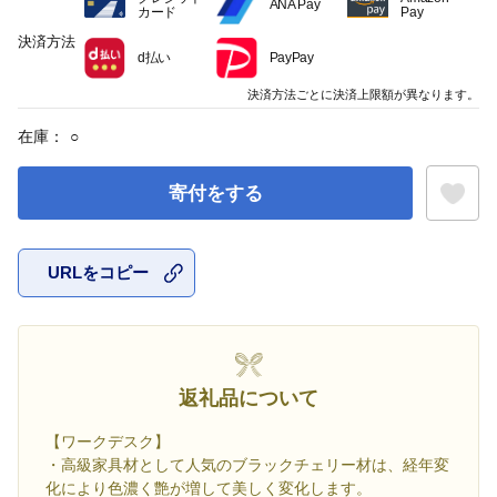
ANA Pay
カード
Pay
決済方法
d払い
PayPay
決済方法ごとに決済上限額が異なります。
在庫：
○
寄付をする
URLをコピー
お気に入
返礼品について
【ワークデスク】
・高級家具材として人気のブラックチェリー材は、経年変
化により色濃く艶が増して美しく変化します。