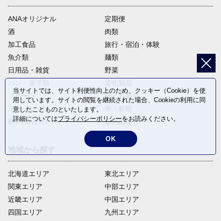
ANAオリジナル
定期便
酒
肉類
加工食品
旅行・宿泊・体験
魚介類
麺類
日用品・雑貨
野菜
パン・菓子類
電化製品
当サイトでは、サイト利便性向上のため、クッキー（Cookie）を使
フルーツ
卵・乳製品
用しています。サイトの閲覧を継続された場合、Cookieの利用に同
ファッション
米・穀物
意したことものといたします。
詳細については
プライバシーポリシー
をお読みください。
飲料(酒以外)
返礼品なし
OK
地域から探す
北海道エリア
東北エリア
関東エリア
中部エリア
近畿エリア
中国エリア
四国エリア
九州エリア