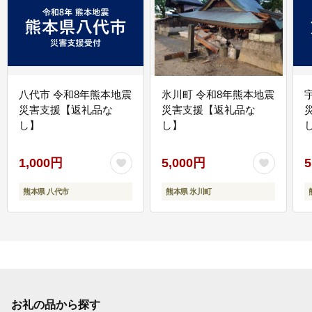
八代市 令和8年熊本地震
氷川町 令和8年熊本地震
災害支援【返礼品な
災害支援【返礼品な
し】
し】
し
1,000円
5,000円
5
熊本県 八代市
熊本県 氷川町
お礼の品から探す