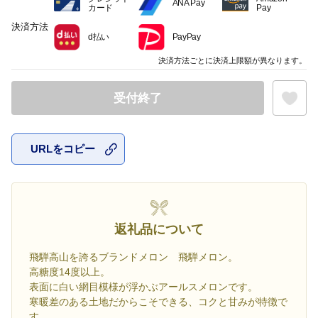
ANA Pay
カード
Pay
決済方法
d払い
PayPay
決済方法ごとに決済上限額が異なります。
受付終了
URLをコピー
お気に入
返礼品について
飛騨高山を誇るブランドメロン 飛騨メロン。
高糖度14度以上。
表面に白い網目模様が浮かぶアールスメロンです。
寒暖差のある土地だからこそできる、コクと甘みが特徴で
す。