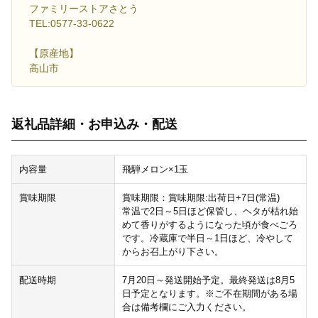
ファミリーストアさとう
TEL:0577-33-0622
【原産地】
高山市
返礼品詳細・お申込み・配送
内容量
飛騨メロン×1玉
賞味期限
賞味期限：賞味期限:出荷日+7日(常温)
常温で2日～5日ほど保管し、ヘタが枯れ始
めて香りがするようになった頃が食べごろ
です。冷蔵庫で半日～1日ほど、冷やして
からお召上がり下さい。
配送時期
7月20日～発送開始予定。最終発送は8月5
日予定となります。※ご不在期間がある場
合は備考欄にご入力ください。