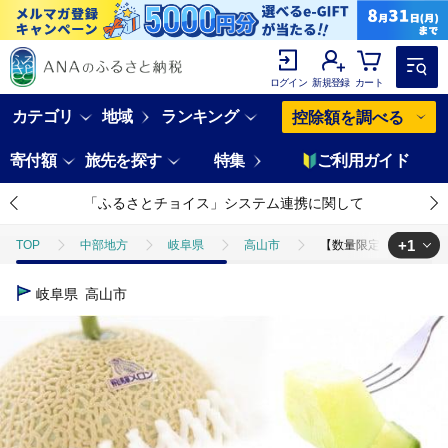
ログイン
新規登録
カート
カテゴリ
地域
ランキング
控除額を調べる
寄付額
旅先を探す
特集
ご利用ガイド
「ふるさとチョイス」システム連携に関して
+1
TOP
中部地方
岐阜県
高山市
【数量限定】飛騨メロン 1玉
TOP
フルーツ
メロン
【数量限定】飛騨メロン 1玉 2L～3Lサイズ
岐阜県
高山市