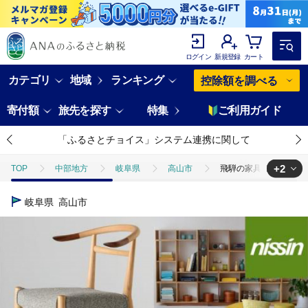
ログイン
新規登録
カート
カテゴリ
地域
ランキング
控除額を調べる
寄付額
旅先を探す
特集
ご利用ガイド
「ふるさとチョイス」システム連携に関して
+2
TOP
中部地方
岐阜県
高山市
飛騨の家具 あとから選べる
TOP
日用品・雑貨
家具
飛騨の家具 あとから選べる家具カタログ 
岐阜県
高山市
TOP
日用品・雑貨
インテリア雑貨
飛騨の家具 あとから選べる家