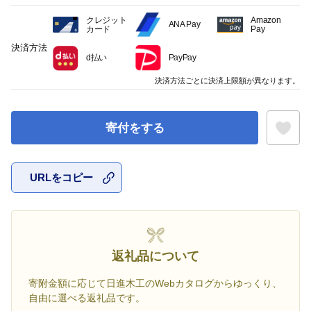
クレジット
Amazon
ANA Pay
カード
Pay
決済方法
d払い
PayPay
決済方法ごとに決済上限額が異なります。
寄付をする
URLをコピー
お気に入
返礼品について
寄附金額に応じて日進木工のWebカタログからゆっくり、
自由に選べる返礼品です。