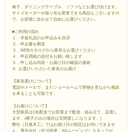
椅子、ダイニングテーブル、ソファなどお選び頂けます。
サイズオーダーや張り布を変更できる商品もございますの
で、お部屋に合わせて自由にお選びください。
■ご利用の流れ
１．本返礼品のお申込み＆決済
２．申込書を郵送
３．WEBカタログから家具をお選びください
４．申込用紙の送付をお願い致します
５．申し込み内容・お届け日の確認の連絡
６. お選びいただいた家具のお届け
【家具選びについて】
電話やメールで、またショールームで実物を見ながら相談
を承ることも可能です。
【お届けについて】
大型家具は2名配送でお部屋まで配送、組み立て、設置し
ます。(椅子のみの場合は玄関渡しになります。)
弊社（日進木工）ではお届け日の指定はお伺いできませ
ん。運送会社（佐川急便：SGムービング）スタッフが