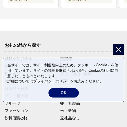
お礼の品から探す
ANAオリジナル
定期便
当サイトでは、サイト利便性向上のため、クッキー（Cookie）を使
酒
肉類
用しています。サイトの閲覧を継続された場合、Cookieの利用に同
加工食品
旅行・宿泊・体験
意したことものといたします。
魚介類
麺類
詳細については
プライバシーポリシー
をお読みください。
日用品・雑貨
野菜
OK
パン・菓子類
電化製品
フルーツ
卵・乳製品
ファッション
米・穀物
飲料(酒以外)
返礼品なし