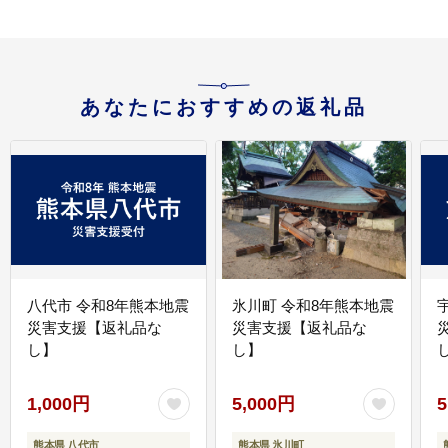
あなたにおすすめの返礼品
八代市 令和8年熊本地震
氷川町 令和8年熊本地震
災害支援【返礼品な
災害支援【返礼品な
し】
し】
し
1,000円
5,000円
5
熊本県 八代市
熊本県 氷川町