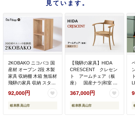
見ています。
2KOBAKO ニコバコ 国
【飛騨の家具】HIDA
産材 オープン 2段 木製
CRESCENT クレセン
家具 収納棚 木箱 無垢材
ト アームチェア（板
飛騨の家具 収納 スタッ
座） 国産ナラ|和室 洋
キング シンプル ラック
室 チェア イス インテリ
92,000円
367,000円
9
おしゃれ 人気 おすすめ
ア 飛騨高山 飛騨産業
新生活【オークヴィレ
(株) CG077
山
岐阜県 高山市
岐阜県 高山市
ッジ】AH034VC13
材