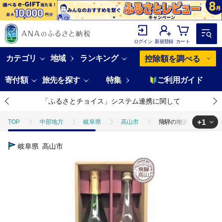
ログイン
新規登録
カート
カテゴリ
地域
ランキング
控除額を調べる
寄付額
旅先を探す
特集
ご利用ガイド
「ふるさとチョイス」システム連携に関して
+1
TOP
中部地方
岐阜県
高山市
飛騨の地酒 生酒セット 『
TOP
酒
日本酒
飛騨の地酒 生酒セット 『久寿玉 生酒』 『大吟醸
岐阜県
高山市