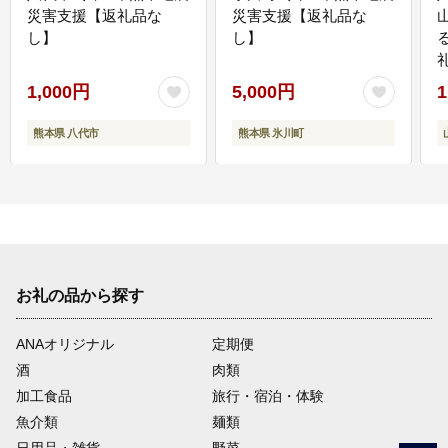
災害支援【返礼品な
災害支援【返礼品な
し】
し】
1,000円
5,000円
1
熊本県 八代市
熊本県 氷川町
お礼の品から探す
ANAオリジナル
定期便
酒
肉類
加工食品
旅行・宿泊・体験
魚介類
麺類