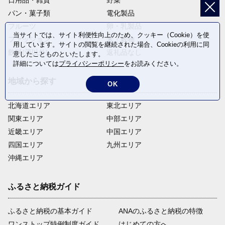
日用品・雑貨
野菜
パン・菓子類
電化製品
フルーツ
卵・乳製品
当サイトでは、サイト利便性向上のため、クッキー（Cookie）を使
ファッション
米・穀物
用しています。サイトの閲覧を継続された場合、Cookieの利用に同
飲料(酒以外)
返礼品なし
意したことものといたします。
詳細については
プライバシーポリシー
をお読みください。
地域から探す
OK
北海道エリア
東北エリア
関東エリア
中部エリア
近畿エリア
中国エリア
四国エリア
九州エリア
沖縄エリア
ふるさと納税ガイド
ふるさと納税の基本ガイド
ANAのふるさと納税の特徴
ワンストップ特例制度ガイド
はじめての方へ