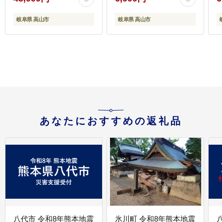
舩坂酒造店 FB013VC13
山
岐阜県 高山市
岐阜県 高山市
あなたにおすすめの返礼品
八代市 令和8年熊本地震
氷川町 令和8年熊本地震