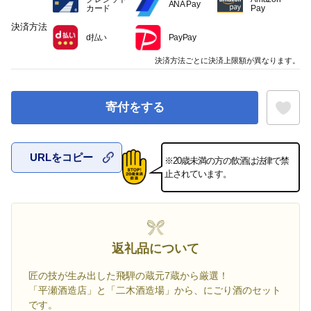
ANA Pay
カード
Pay
決済方法
d払い
PayPay
決済方法ごとに決済上限額が異なります。
寄付をする
URLをコピー
※20歳未満の方の飲酒は法律で禁
お気に入
止されています。
返礼品について
匠の技が生み出した飛騨の蔵元7蔵から厳選！
「平瀬酒造店」と「二木酒造場」から、にごり酒のセット
です。