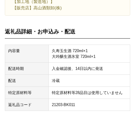
【加工地（製造地）】
【販売店】高山酒類卸(株)
返礼品詳細・お申込み・配送
内容量
久寿玉生酒 720ml×1
大吟醸生酒氷室 720ml×1
配送時期
入金確認後、14日以内に発送
配送
冷蔵
特定原材料等
特定原材料等28品目は使用していません
返礼品コード
21203-BK011