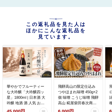
この返礼品を見た人は
ほかにこんな返礼品を
見ています。
華やかでフルーティー
飛騨高山の限定仕込み
な大吟醸「大吟醸四ッ
つやほまれ味噌 450g×2
星」1800ml | 日本酒 大
個 味噌 こうじ味噌 飛騨
比
吟醸 地酒 酒 人気 おす
高山 糀屋柴田春次商店
すめ 飛騨高山 有限会社
こうじや ET005
撰
45,000円
6,000円
6