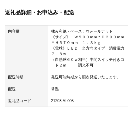
返礼品詳細・お申込み・配送
内容量
揉み和紙・ベース：ウォールナット
《サイズ》 Ｗ５００ｍｍ＊Ｄ２９０ｍｍ
＊Ｈ５７０ｍｍ １．３ｋｇ
《電球》ＬＥＤ 全方向タイプ 消費電力
７．８ｗ
（白熱球６０ｗ相当）中間スイッチ付きコ
ード２ｍ 調光不可
配送時期
発送可能時期から順次発送いたします。
配送
常温
返礼品コード
21203-AL005