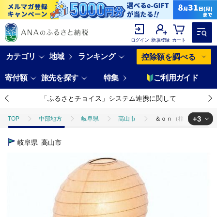
ログイン
新規登録
カート
カテゴリ
地域
ランキング
控除額を調べる
寄付額
旅先を探す
特集
ご利用ガイド
「ふるさとチョイス」システム連携に関して
+3
TOP
中部地方
岐阜県
高山市
＆ｏｎ（楕円型提灯） 四
TOP
日用品・雑貨
家具
＆ｏｎ（楕円型提灯） 四角ベース 木製
岐阜県
高山市
TOP
日用品・雑貨
インテリア雑貨
＆ｏｎ（楕円型提灯） 四角
TOP
電化製品
照明器具
＆ｏｎ（楕円型提灯） 四角ベース 木製