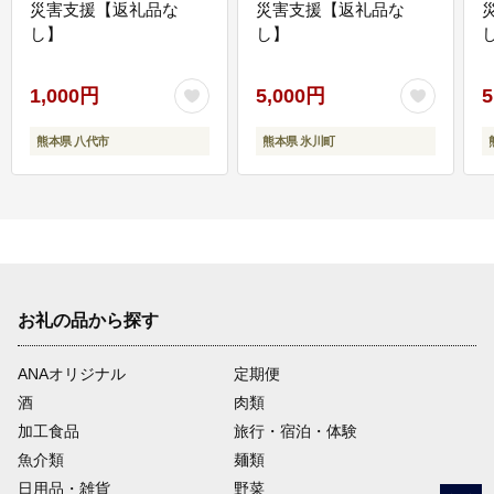
災害支援【返礼品な
災害支援【返礼品な
し】
し】
し
1,000円
5,000円
5
熊本県 八代市
熊本県 氷川町
お礼の品から探す
ANAオリジナル
定期便
酒
肉類
加工食品
旅行・宿泊・体験
魚介類
麺類
日用品・雑貨
野菜