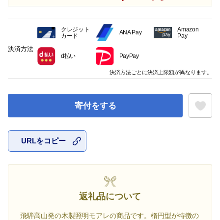
クレジット
Amazon
ANA Pay
カード
Pay
決済方法
d払い
PayPay
決済方法ごとに決済上限額が異なります。
寄付をする
URLをコピー
お気に入
返礼品について
飛騨高山発の木製照明モアレの商品です。楕円型が特徴の