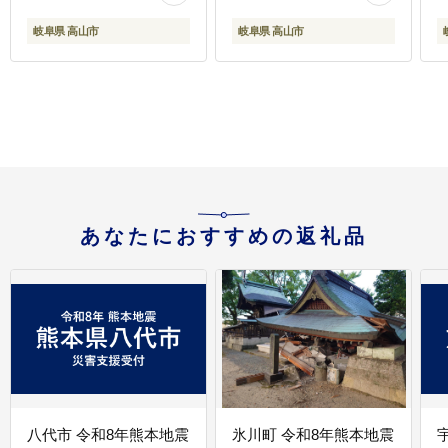
(株) CG077
新生活【オークヴィレ
製
岐阜県 高山市
岐阜県 高山市
ッジ】AH034VC13
あなたにおすすめの返礼品
八代市 令和8年熊本地震
氷川町 令和8年熊本地震