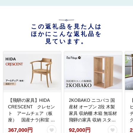
この返礼品を見た人は
ほかにこんな返礼品を
見ています。
【飛騨の家具】HIDA
2KOBAKO ニコバコ 国
【
CRESCENT クレセン
産材 オープン 2段 木製
ト アームチェア（板
家具 収納棚 木箱 無垢材
座） 国産ナラ|和室 洋
飛騨の家具 収納 スタッ
室 チェア イス インテリ
キング シンプル ラック
367,000円
92,000円
2
ア 飛騨高山 飛騨産業
おしゃれ 人気 おすすめ