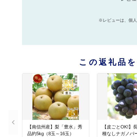
※レビューは、個人
この返礼品
【南信州産】梨「豊水」秀
【皮ごとOK!】
品約5kg（8玉～16玉）
種なしナガノパー