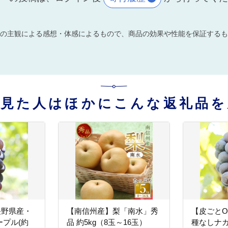
の主観による感想・体感によるもので、商品の効果や性能を保証するも
を見た人はほかにこんな返礼品を
長野県産・
【南信州産】梨「南水」秀
【皮ごとO
プル(約
品 約5kg（8玉～16玉）
種なしナガ