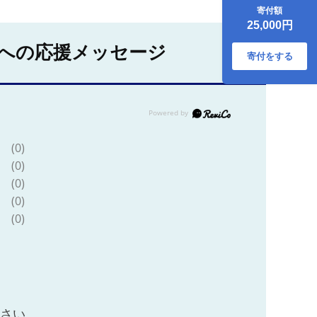
スカット約1.8kg/
寄付額
ル・レクチェ約3kg
25,000円
全2回 長野県 信州
南信州 高森町 くだ
への応援メッセージ
もの 果物 ぶどう 洋
寄付をする
梨 西洋梨
(0)
(0)
(0)
(0)
(0)
ださい。