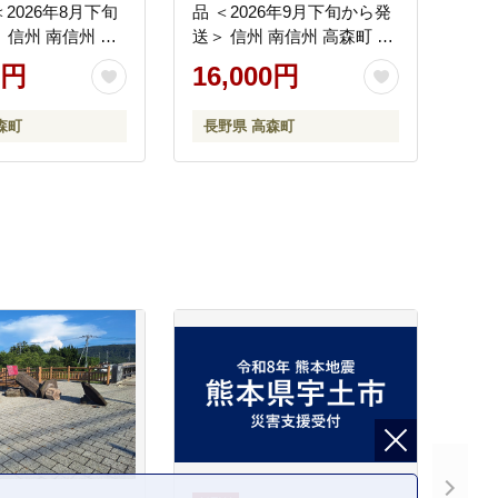
 ＜2026年8月下旬
品 ＜2026年9月下旬から発
 信州 南信州 高
送＞ 信州 南信州 高森町 産
直送 果物 くだも
地直送 果物 くだもの ぶど
0円
16,000円
 旬のぶどう パー
う 旬のぶどう シャイン 山
屋荘介
下屋荘介
森町
長野県 高森町