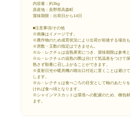
内容量：約3kg
原産地：長野県高森町
賞味期限：出荷日から14日
■注意事項/その他
※画像はイメージです。
※農作物のため成育状況により出荷が前後する場合
※房数・玉数の指定はできません。
※ル・レクチェは追熟果実につき、賞味期限は参考
※ル・レクチェの追熟の際は分けて気温差をつけて
熟さず順番に召し上がることができます。
※直射日光や暖房機の噴出口付近に置くことは避け
します。
※ル・レクチェは食べごろの目安として軸のあたり
ければ食べ頃となります。
※シャインマスカットは環境への配慮のため、梱包
ます。