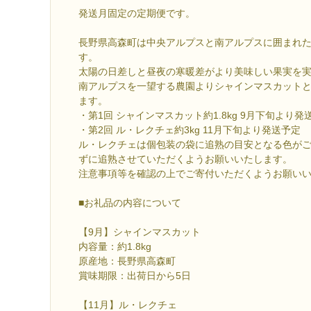
発送月固定の定期便です。
長野県高森町は中央アルプスと南アルプスに囲まれ
す。
太陽の日差しと昼夜の寒暖差がより美味しい果実を
南アルプスを一望する農園よりシャインマスカット
ます。
・第1回 シャインマスカット約1.8kg 9月下旬より発
・第2回 ル・レクチェ約3kg 11月下旬より発送予定
ル・レクチェは個包装の袋に追熟の目安となる色が
ずに追熟させていただくようお願いいたします。
注意事項等を確認の上でご寄付いただくようお願い
■お礼品の内容について
【9月】シャインマスカット
内容量：約1.8kg
原産地：長野県高森町
賞味期限：出荷日から5日
【11月】ル・レクチェ