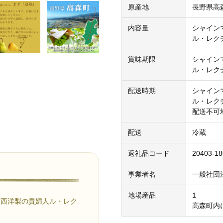
原産地
長野県高
内容量
シャインマ
ル・レクチ
賞味期限
シャイン
ル・レク
配送時期
シャイン
ル・レク
配送不可
配送
冷蔵
返礼品コード
20403-1
事業者名
一般社団
地場産品
1
と西洋梨の貴婦人ル・レク
高森町内