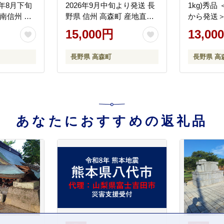
26年8月下旬
2026年9月中旬より発送 長
1kg)秀品
南信州 高
野県 信州 高森町 産地直送
から発送＞
物 くだも
果物 くだもの なし ナシ 和
森町 産地
15,000円
13,00
どう パー
梨 旬 旬の果物 旬の梨 なん
の ぶどう
すい ギフト 贈答 JAみなみ
プル 山下
長野県 高森町
長野県 高
信州
あなたにおすすめの返礼品