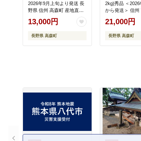
2026年9月上旬より発送 長
2kg)秀品 ＜20
野県 信州 高森町 産地直送
から発送＞ 信州 
果物 くだもの なし ナシ 和
森町 産地直送 果
13,000円
21,000円
梨 旬 旬の果物 旬の梨 ギフ
の ぶどう 旬のぶ
ト 贈答 ほうすい JAみなみ
プル 山下屋荘介
長野県 高森町
長野県 高森町
信州