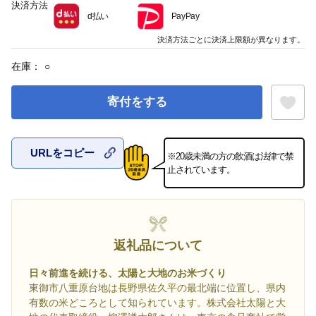
決済方法
d払い
PayPay
決済方法ごとに決済上限額が異なります。
在庫：
○
寄付をする
URLをコピー
※20歳未満の方の飲酒は法律で禁
お気に入
止されています。
返礼品について
日々前進を続ける、太陽と大地のお米づくり
東御市八重原台地は長野県佐久平の最北端に位置し、県内
有数の米どころとして知られています。株式会社太陽と大