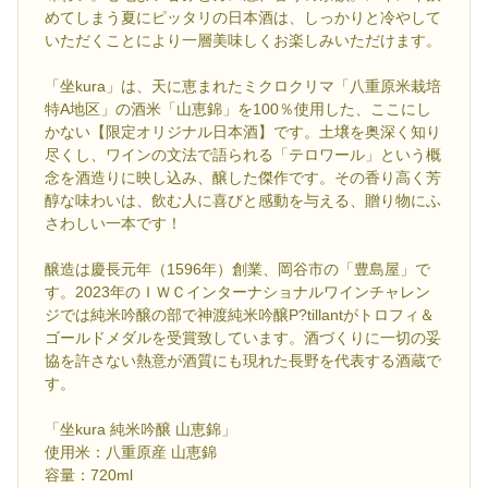
めてしまう夏にピッタリの日本酒は、しっかりと冷やして
いただくことにより一層美味しくお楽しみいただけます。
「坐kura」は、天に恵まれたミクロクリマ「八重原米栽培
特A地区」の酒米「山恵錦」を100％使用した、ここにし
かない【限定オリジナル日本酒】です。土壌を奥深く知り
尽くし、ワインの文法で語られる「テロワール」という概
念を酒造りに映し込み、醸した傑作です。その香り高く芳
醇な味わいは、飲む人に喜びと感動を与える、贈り物にふ
さわしい一本です！
醸造は慶長元年（1596年）創業、岡谷市の「豊島屋」で
す。2023年のＩＷＣインターナショナルワインチャレン
ジでは純米吟醸の部で神渡純米吟醸P?tillantがトロフィ＆
ゴールドメダルを受賞致しています。酒づくりに一切の妥
協を許さない熱意が酒質にも現れた長野を代表する酒蔵で
す。
「坐kura 純米吟醸 山恵錦」
使用米：八重原産 山恵錦
容量：720ml