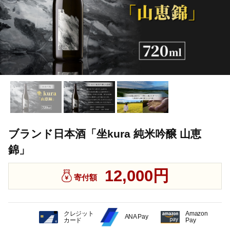
ブランド日本酒「坐kura 純米吟醸 山恵
錦」
12,000円
寄付額
クレジット
Amazon
ANA Pay
カード
Pay