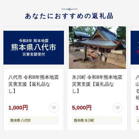
あなたにおすすめの返礼品
八代市 令和8年熊本地震
氷川町 令和8年熊本地震
災害支援【返礼品な
災害支援【返礼品な
し】
し】
1,000円
5,000円
1
熊本県 八代市
熊本県 氷川町