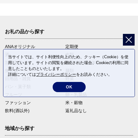
お礼の品から探す
ANAオリジナル
定期便
酒
肉類
当サイトでは、サイト利便性向上のため、クッキー（Cookie）を使
加工食品
旅行・宿泊・体験
用しています。サイトの閲覧を継続された場合、Cookieの利用に同
意したことものといたします。
魚介類
麺類
詳細については
プライバシーポリシー
をお読みください。
日用品・雑貨
野菜
パン・菓子類
電化製品
OK
フルーツ
卵・乳製品
ファッション
米・穀物
飲料(酒以外)
返礼品なし
地域から探す