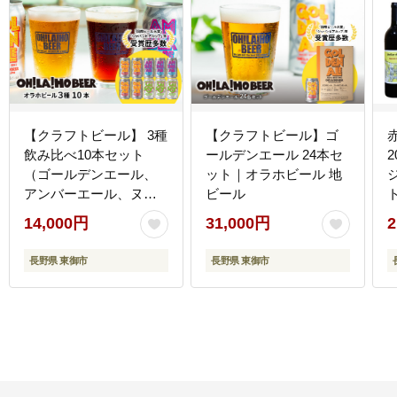
【クラフトビール】 3種
【クラフトビール】ゴ
飲み比べ10本セット
ールデンエール 24本セ
2
（ゴールデンエール、
ット｜オラホビール 地
アンバーエール、ヌー
ビール
ベルセゾン） 350ml 10
14,000円
31,000円
2
本 10缶｜オラホビール
飲み比べ 長野 東御市 信
長野県 東御市
長野県 東御市
州 ギフト プレゼント 常
温