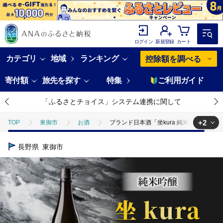
ログイン
新規登録
カート
カテゴリ
地域
ランキング
控除額を調べる
寄付額
旅先を探す
特集
ご利用ガイド
「ふるさとチョイス」システム連携に関して
+2
TOP
東御市
お酒
ブランド日本酒「坐kura 純米吟醸 山恵錦
TOP
酒
ブランド日本酒「坐kura 純米吟醸 山恵錦」
長野県
東御市
TOP
酒
日本酒
ブランド日本酒「坐kura 純米吟醸 山恵錦」