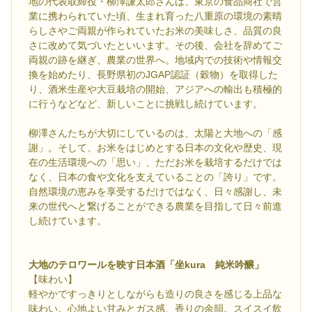
地の代表取締役・柳澤謙太郎さんは、東京の食品商社で営
業に携わられていた頃、生まれ育った八重原の環境の素晴
らしさやご両親が作られていたお米の美味しさ、品質の良
さに改めて気づいたといいます。その後、会社を辞めてご
両親の跡を継ぎ、農業の世界へ。地域内での技術や情報交
換を始めたり、長野県初のJGAP認証（穀物）を取得した
り、酒米生産や大豆栽培の開始、アジアへの輸出も積極的
に行うなどなど、新しいことに挑戦し続けています。
柳澤さんたちが大切にしているのは、太陽と大地への「感
謝」。そして、お米をはじめとする日本の文化や歴史、現
在の生活環境への「思い」、ただお米を栽培するだけでは
なく、日本の食や文化を支えていることの「誇り」です。
自然環境の恵みを享受するだけではなく、日々感謝し、未
来の世代へと繋げることができる農業を目指して日々前進
し続けています。
大地のテロワールを映す日本酒「坐kura 純米吟醸」
【味わい】
軽やかですっきりとしながらも造りの良さを感じる上品な
味わい。心地よい甘みとガス感、香りの余韻。スイスイ飲