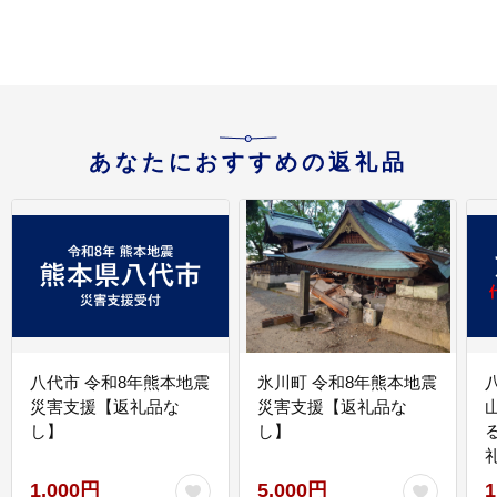
あなたにおすすめの返礼品
八代市 令和8年熊本地震
氷川町 令和8年熊本地震
災害支援【返礼品な
災害支援【返礼品な
し】
し】
1,000円
5,000円
1