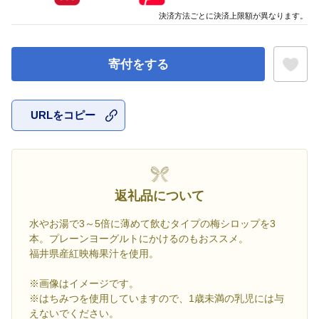
決済方法ごとに決済上限額が異なります。
寄付をする
URLをコピー
お気に入
返礼品について
水やお湯で3～5倍に薄めて飲むタイプの梅シロップを3
本。プレーンヨーグルトにかけるのもおススメ。
福井県産紅映梅果汁を使用。
※画像はイメージです。
※はちみつを使用していますので、1歳未満の乳児には与
えないでください。