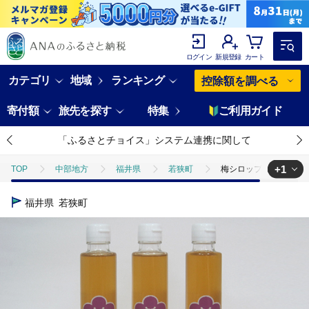
ログイン
新規登録
カート
カテゴリ
地域
ランキング
控除額を調べる
寄付額
旅先を探す
特集
ご利用ガイド
「ふるさとチョイス」システム連携に関して
+1
TOP
中部地方
福井県
若狭町
梅シロップ（ベニシロ
TOP
飲料（酒以外）
ほかの飲料
梅シロップ（ベニシロップ
福井県
若狭町