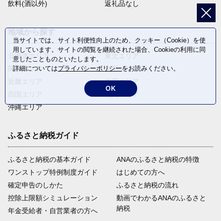
飲料(酒以外)
返礼品なし
地域から探す
当サイトでは、サイト利便性向上のため、クッキー（Cookie）を使
用しています。サイトの閲覧を継続された場合、Cookieの利用に同
北海道エリア
東北エリア
意したことものといたします。
詳細については
プライバシーポリシー
をお読みください。
関東エリア
中部エリア
近畿エリア
中国エリア
OK
四国エリア
九州エリア
沖縄エリア
ふるさと納税ガイド
ふるさと納税の基本ガイド
ANAのふるさと納税の特徴
ワンストップ特例制度ガイド
はじめての方へ
確定申告のしかた
ふるさと納税の流れ
控除上限額シミュレーション
動画でわかるANAのふるさと
納税
年金受給者・自営業者の方へ