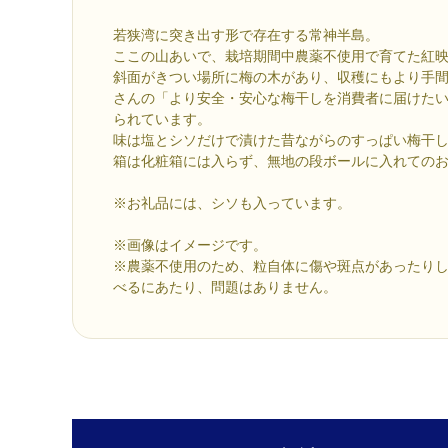
若狭湾に突き出す形で存在する常神半島。
ここの山あいで、栽培期間中農薬不使用で育てた紅
斜面がきつい場所に梅の木があり、収穫にもより手
さんの「より安全・安心な梅干しを消費者に届けた
られています。
味は塩とシソだけで漬けた昔ながらのすっぱい梅干
箱は化粧箱には入らず、無地の段ボールに入れての
※お礼品には、シソも入っています。
※画像はイメージです。
※農薬不使用のため、粒自体に傷や斑点があったり
べるにあたり、問題はありません。