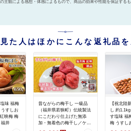
の主観による感想・体感によるもので、商品の効果や性能を保証するも
を見た人はほかにこんな返礼品を
す塩味 福梅
昔ながらの梅干し 一級品
【祝北陸
 うすしお
（福井県若狭町）伝統製法
し 約1.1
紅映梅 梅
にこだわり仕上げた無添
す塩味 福
 福井
加・無着色の梅干し／ケー
梅 うすし
ス入り1kg
梅 紅映梅 