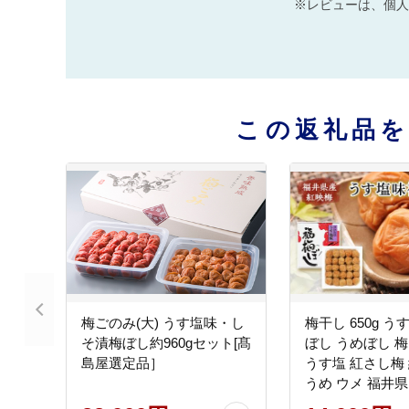
※レビューは、個人
この返礼品
梅ごのみ(大) うす塩味・し
梅干し 650g う
そ漬梅ぼし約960gセット[髙
ぼし うめぼし 梅
島屋選定品］
うす塩 紅さし梅 
うめ ウメ 福井県