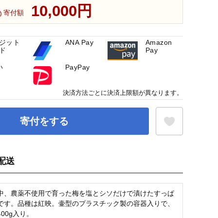
10,000円
寄付額
ジット
ANA Pay
Amazon
ド
Pay
い
PayPay
決済方法ごとに決済上限額が異なります。
寄付をする
配送
お気に入り登録
中、農薬不使用で育った梅を塩とシソだけで漬けたすっぱ
です。品種は紅映。壷型のプラスチック製の容器入りで、
00g入り。