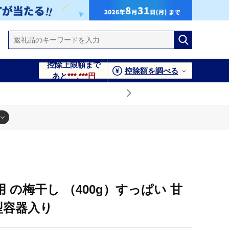
控除上限額まで
控除額を調べる
あと
***,***円
 の梅干し （400g）すっぱい 甘
型容器入り