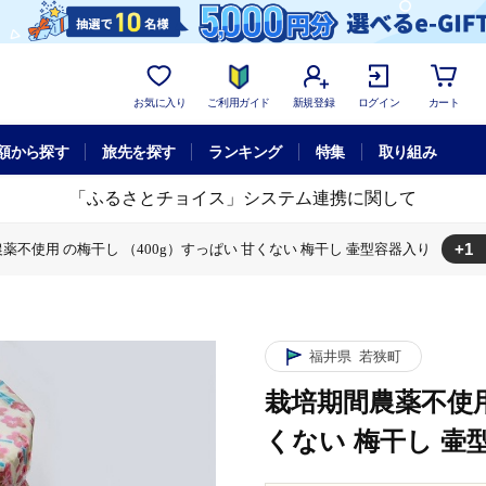
お気に入り
ご利用ガイド
新規登録
ログイン
カート
額から探す
旅先を探す
ランキング
特集
取り組み
「ふるさとチョイス」システム連携に関して
+1
薬不使用 の梅干し （400g）すっぱい 甘くない 梅干し 壷型容器入り
間農薬不使用 の梅干し （400g）すっぱい 甘くない 梅干し 壷型容器入り
福井県
若狭町
栽培期間農薬不使用
くない 梅干し 壷