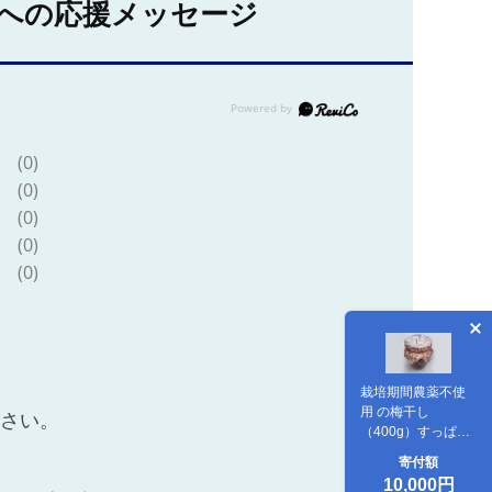
への応援メッセージ
(0)
(0)
(0)
(0)
(0)
栽培期間農薬不使
用 の梅干し
ださい。
（400g）すっぱい
甘くない 梅干し 壷
寄付額
型容器入り
10,000円