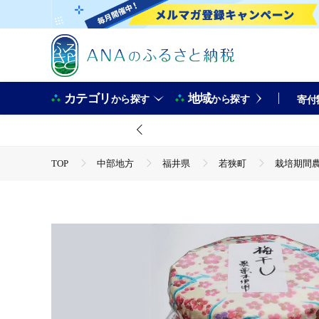
カテゴリ
地域
から探す
から探す
寄付
TOP
中部地方
福井県
若狭町
栽培期間農
TOP
加工食品
漬物・梅干
梅干し
栽培期