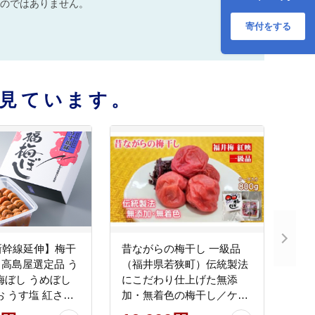
のではありません。
寄付をする
見ています。
新幹線延伸】梅干
昔ながらの梅干し 一級品
kg 高島屋選定品 う
（福井県若狭町）伝統製法
梅ぼし うめぼし
にこだわり仕上げた無添
お うす塩 紅さし
加・無着色の梅干し／ケー
梅 うめ ウメ 福井
ス入り800g