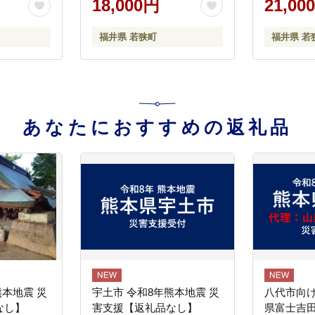
18,000円
21,00
県 福井
福井県 若狭町
福井県 若
あなたにおすすめの返礼品
熊本地震 災
宇土市 令和8年熊本地震 災
八代市向け
なし】
害支援【返礼品なし】
県富士吉