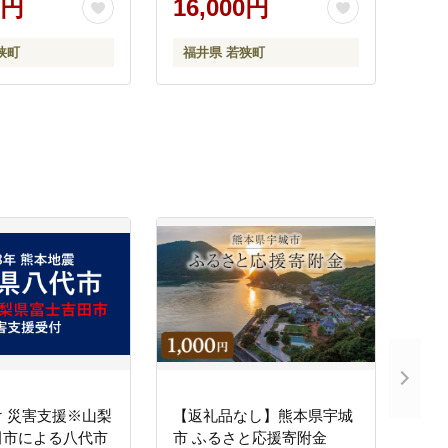
0円
16,000円
狭町
福井県 若狭町
 災害支援※山梨
【返礼品なし】熊本県宇城
田市による八代市
市 ふるさと応援寄附金