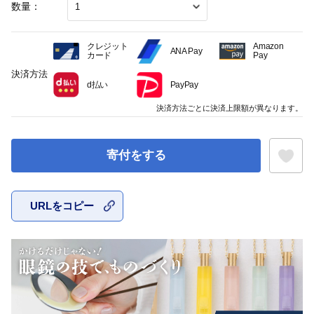
数量：
クレジット
Amazon
ANA Pay
カード
Pay
決済方法
d払い
PayPay
決済方法ごとに決済上限額が異なります。
寄付をする
URLをコピー
お気に入