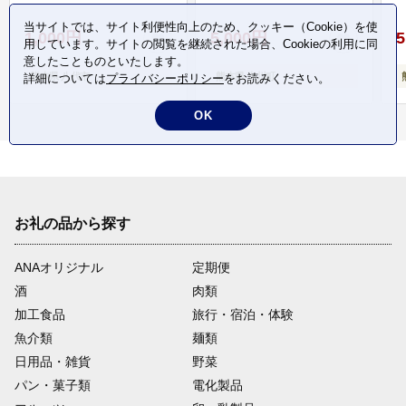
当サイトでは、サイト利便性向上のため、クッキー（Cookie）を使
1,000円
5,000円
5
用しています。サイトの閲覧を継続された場合、Cookieの利用に同
意したことものといたします。
熊本県 八代市
熊本県 氷川町
詳細については
プライバシーポリシー
をお読みください。
OK
お礼の品から探す
ANAオリジナル
定期便
酒
肉類
加工食品
旅行・宿泊・体験
魚介類
麺類
日用品・雑貨
野菜
パン・菓子類
電化製品