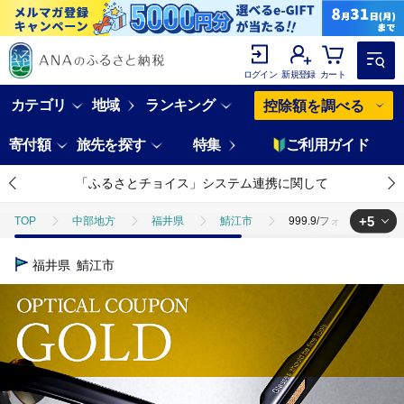
ログイン
新規登録
カート
カテゴリ
地域
ランキング
控除額を調べる
寄付額
旅先を探す
特集
ご利用ガイド
「ふるさとチョイス」システム連携に関して
+5
TOP
中部地方
福井県
鯖江市
999.9/フォーナイン
TOP
旅行・宿泊・体験
体験チケット
999.9/フォーナイ
福井県
鯖江市
TOP
旅行・宿泊・体験
体験チケット
その他体験チケット
TOP
日用品・雑貨
999.9/フォーナインズ 対象店舗で使える眼鏡引
TOP
日用品・雑貨
ほかの雑貨・日用品
999.9/フォーナ
TOP
ファッション
999.9/フォーナインズ 対象店舗で使える眼鏡引