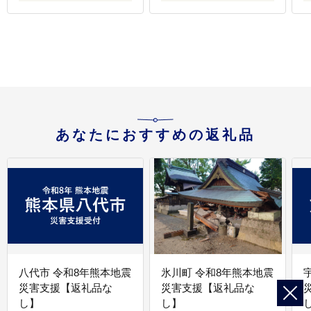
あなたにおすすめの返礼品
八代市 令和8年熊本地震
氷川町 令和8年熊本地震
災害支援【返礼品な
災害支援【返礼品な
し】
し】
し