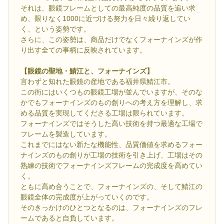
それは、眼鏡フレームとしての最高純度の品質を追い求
め、限りなく1000に近づける努力を日々繰り返してい
く、という姿勢です。
さらに、この姿勢は、商品だけでなくフォーナインズが作
り出す全ての事柄に反映されています。
【眼鏡の聖地・鯖江と、フォーナインズ】
言わずと知れた眼鏡の産地である福井県鯖江市。
この街にはいくつもの眼鏡工場が並んでいますが、そのな
かでもフォーナインズのもの創りへの考え方を理解し、求
める品質を実現してくださる工場は限られています。
フォーナインズではそうした高い技術を持つ最適な工場で
フレームを製造しています。
これまでにはない新たな機能性、品質価値を求めるフォー
ナインズのもの創りが工場の技術を引き上げ、工場はその
熟練の技術でフォーナインズフレームの完成度を高めてい
く。
ともに高め合うことで、フォーナインズの、そして鯖江の
眼鏡全体の完成度が上がっていくのです。
そのきっかけのひとつとなるのは、フォーナインズのフレ
ームであると自負しています。