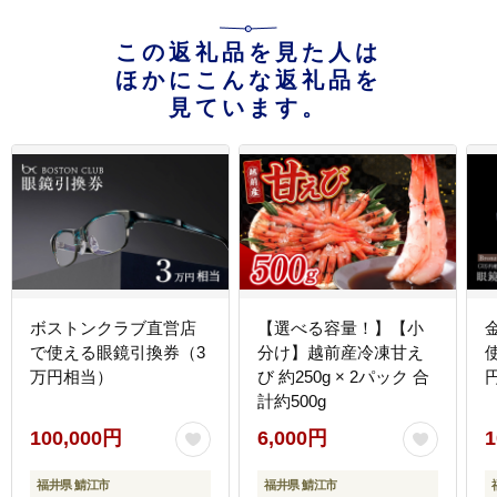
この返礼品を見た人は
ほかにこんな返礼品を
見ています。
ボストンクラブ直営店
【選べる容量！】【小
で使える眼鏡引換券（3
分け】越前産冷凍甘え
万円相当）
び 約250g × 2パック 合
円
計約500g
100,000円
6,000円
1
福井県 鯖江市
福井県 鯖江市