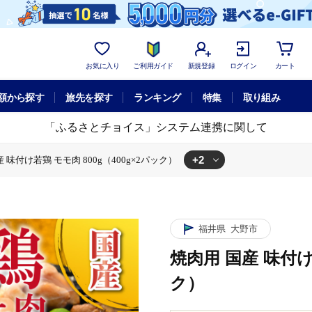
お気に入り
ご利用ガイド
新規登録
ログイン
カート
額から探す
旅先を探す
ランキング
特集
取り組み
「ふるさとチョイス」システム連携に関して
+2
 味付け若鶏 モモ肉 800g（400g×2パック）
0g（400g×2パック）
付け若鶏 モモ肉 800g（400g×2パック）
福井県
大野市
焼肉用 国産 味付け若
ク）