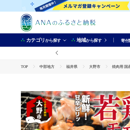
カテゴリ
地域
から探す
から探す
寄付
TOP
中部地方
福井県
大野市
焼肉用 国産
TOP
肉
鶏肉
焼肉用 国産 味付け若鶏 モモ肉 80
TOP
肉
鶏肉
ほかの鶏肉
焼肉用 国産 味