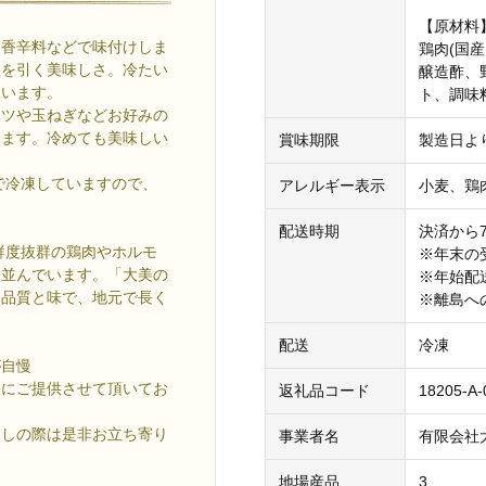
【原材料
、香辛料などで味付けしま
鶏肉(国
後を引く美味しさ。冷たい
醸造酢、
合います。
ト、調味
ベツや玉ねぎなどお好みの
けます。冷めても美味しい
賞味期限
製造日より
で冷凍していますので、
アレルギー表示
小麦、鶏
。
配送時期
決済から
鮮度抜群の鶏肉やホルモ
※年末の
と並んでいます。「大美の
※年始配
な品質と味で、地元で長く
※離島へ
配送
冷凍
が自慢
様にご提供させて頂いてお
返礼品コード
18205-A-
越しの際は是非お立ち寄り
事業者名
有限会社
地場産品
3