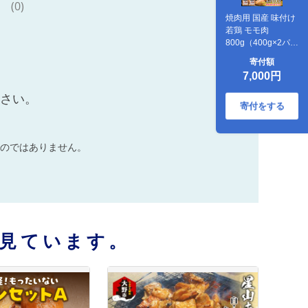
(0)
焼肉用 国産 味付け
若鶏 モモ肉
800g（400g×2パッ
ク）
寄付額
7,000円
ださい。
寄付をする
のではありません。
見ています。