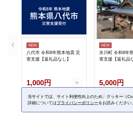
八代市 令和8年熊本地震 災
氷川町 令和8年
害支援【返礼品なし】
害支援【返礼品
1,000円
5,000円
熊本県 八代市
熊本県 氷川町
当サイトでは、サイト利便性向上のため、クッキー（Coo
詳細については
プライバシーポリシー
をお読みください