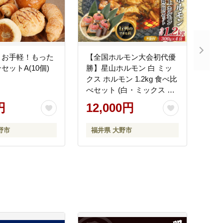
】お手軽！もった
【全国ホルモン大会初代優
セットA(10個)
勝】星山ホルモン 白 ミッ
クス ホルモン 1.2kg 食べ比
べセット (白・ミックス 各
300g×2袋)(たれ付) 【行列
円
12,000円
のできるお店】
野市
福井県 大野市