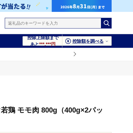
控除上限額まで
控除額を調べる
あと
***,***円
鶏 モモ肉 800g（400g×2パッ