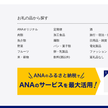
お礼の品から探す
ANAオリジナル
定期便
酒
肉類
加工食品
旅行・宿泊・
魚介類
麺類
日用品・雑貨
野菜
パン・菓子類
電化製品
フルーツ
卵・乳製品
ファッション
米・穀物
飲料(酒以外)
返礼品なし