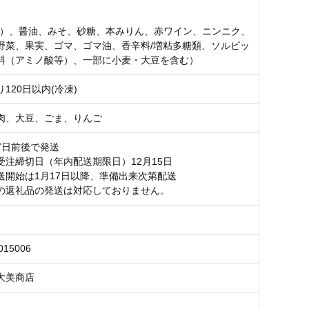
】
産）、醤油、みそ、砂糖、本みりん、赤ワイン、ニンニク、
野菜、果実、ゴマ、ゴマ油、香辛料/増粘多糖類、ソルビッ
料（アミノ酸等）、一部に小麦・大豆を含む）
120日以内(冷凍)
肉、大豆、ごま、りんご
7日前後で発送
受注締切日（年内配送期限日）12月15日
送開始は1月17日以降、準備出来次第配送
の返礼品の発送は対応しておりません。
015006
大美商店