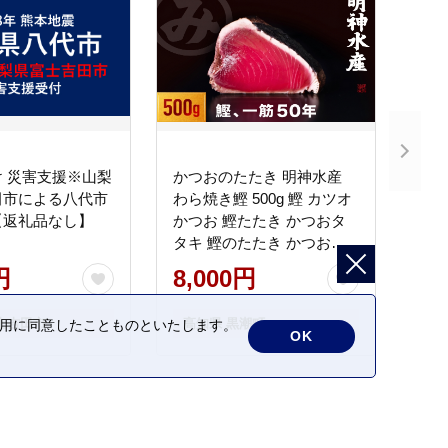
 災害支援※山梨
かつおのたたき 明神水産
田市による八代市
わら焼き鰹 500g 鰹 カツオ
【返礼品なし】
かつお 鰹たたき かつおタ
タキ 鰹のたたき かつおの
タタキ 藁焼き わら焼き 魚
円
8,000円
さかな 海鮮 刺身 お刺身 冷
凍 ご家庭用 グルメ 特産品
士吉田市
高知県 黒潮町
の利用に同意したことものといたします。
ご当地 本場 高知 黒潮町 ギ
OK
フト 贈答品 人気 返礼品 ふ
るさと納税 魚介類 高知県
産 土佐名物 高知県 高評価
食卓 ご飯のお供 父の日 ギ
フト プレゼント[1669]