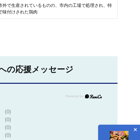
市外で生産されているものの、市内の工場で処理され、特
で味付けされた鶏肉
への応援メッセージ
(0)
(0)
(0)
(0)