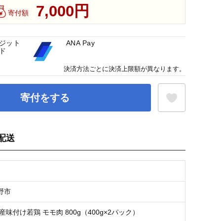
7,000円
寄付額
ジット
ANA Pay
ド
決済方法ごとに決済上限額が異なります。
寄付をする
配送
お気に入り登録
野市
産味付け若鶏 モモ肉 800g（400g×2パック）