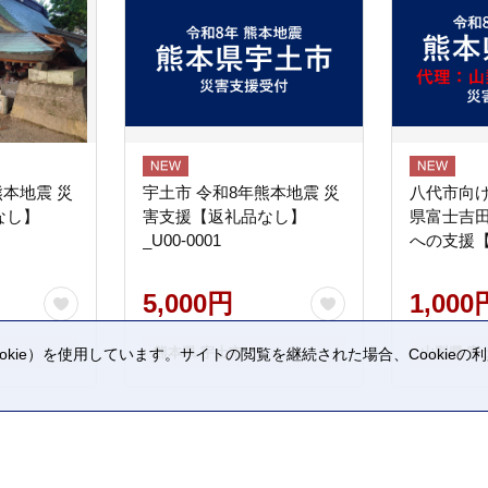
熊本地震 災
宇土市 令和8年熊本地震 災
八代市向け
なし】
害支援【返礼品なし】
県富士吉
_U00-0001
への支援
5,000円
1,000
熊本県 宇土市
山梨県 富
kie）を使用しています。サイトの閲覧を継続された場合、Cookie
。