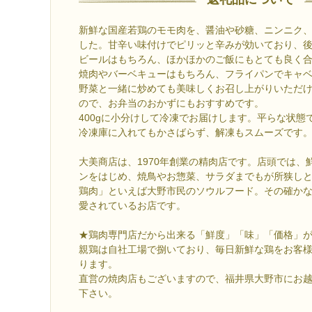
新鮮な国産若鶏のモモ肉を、醤油や砂糖、ニンニク
した。甘辛い味付けでピリッと辛みが効いており、
ビールはもちろん、ほかほかのご飯にもとても良く
焼肉やバーベキューはもちろん、フライパンでキャ
野菜と一緒に炒めても美味しくお召し上がりいただ
ので、お弁当のおかずにもおすすめです。
400gに小分けして冷凍でお届けします。平らな状態
冷凍庫に入れてもかさばらず、解凍もスムーズです
大美商店は、1970年創業の精肉店です。店頭では、
ンをはじめ、焼鳥やお惣菜、サラダまでもが所狭し
鶏肉」といえば大野市民のソウルフード。その確か
愛されているお店です。
★鶏肉専門店だから出来る「鮮度」「味」「価格」
親鶏は自社工場で捌いており、毎日新鮮な鶏をお客
ります。
直営の焼肉店もございますので、福井県大野市にお
下さい。