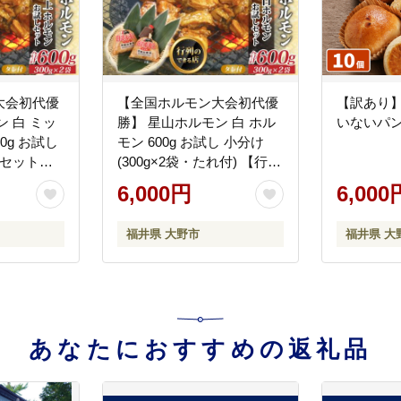
大会初代優
【全国ホルモン大会初代優
【訳あり
 白 ミッ
勝】 星山ホルモン 白 ホル
いないパン
0g お試し
モン 600g お試し 小分け
 セット
(300g×2袋・たれ付) 【行列
れ付）【行列
のできるお店】
6,000円
6,000
福井県 大野市
福井県 大
あなたにおすすめの返礼品