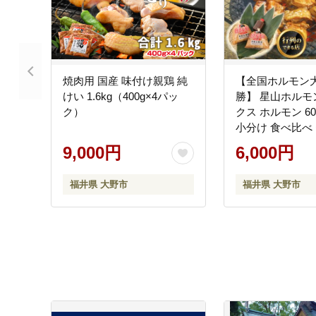
焼肉用 国産 味付け親鶏 純
【全国ホルモン
けい 1.6kg（400g×4パッ
勝】 星山ホルモン
ク）
クス ホルモン 60
小分け 食べ比べ
（各300g・た
9,000円
6,000円
のできるお店】
福井県 大野市
福井県 大野市