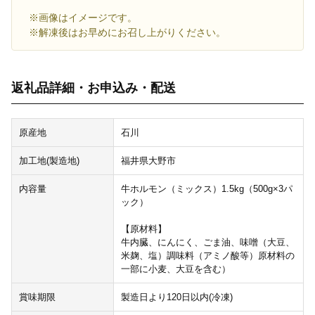
※画像はイメージです。
※解凍後はお早めにお召し上がりください。
返礼品詳細・お申込み・配送
原産地
石川
加工地(製造地)
福井県大野市
内容量
牛ホルモン（ミックス）1.5kg（500g×3パ
ック）
【原材料】
牛内臓、にんにく、ごま油、味噌（大豆、
米麹、塩）調味料（アミノ酸等）原材料の
一部に小麦、大豆を含む）
賞味期限
製造日より120日以内(冷凍)