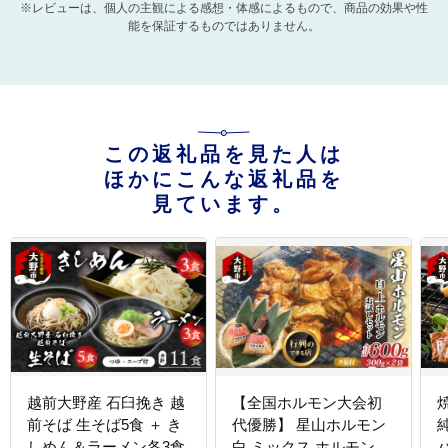
※レビューは、個人の主観による感想・体感によるもので、商品の効果や性
能を保証するものではありません。
この返礼品を見た人は
ほかにこんな返礼品を
見ています。
越前大野産 石臼挽き 越
【全国ホルモン大会初
前そば 生そば5食 ＋ き
代優勝】 星山ホルモン
純
しめん＆ラーメン各3食
白 ミックス ホルモン