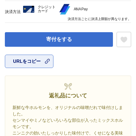
クレジット
ANA Pay
カード
決済方法
決済方法ごとに決済上限額が異なります。
寄付をする
URLをコピー
お気に入
返礼品について
新鮮な牛ホルモンを、オリジナルの味噌だれで味付けしま
した。
センマイやミノなどいろいろな部位が入ったミックスホル
モンです。
ニンニクの効いたしっかりした味付けで、くせになる美味