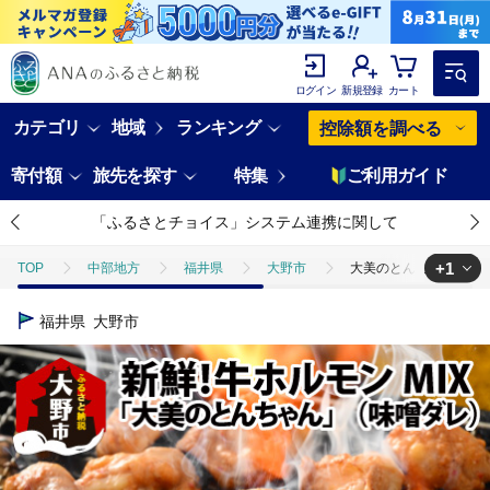
ログイン
新規登録
カート
カテゴリ
地域
ランキング
控除額を調べる
寄付額
旅先を探す
特集
ご利用ガイド
「ふるさとチョイス」システム連携に関して
+1
TOP
中部地方
福井県
大野市
大美のとんちゃん（ミック
TOP
肉
牛肉
ほかの牛肉
大美のとんちゃん（ミックス）牛
福井県
大野市