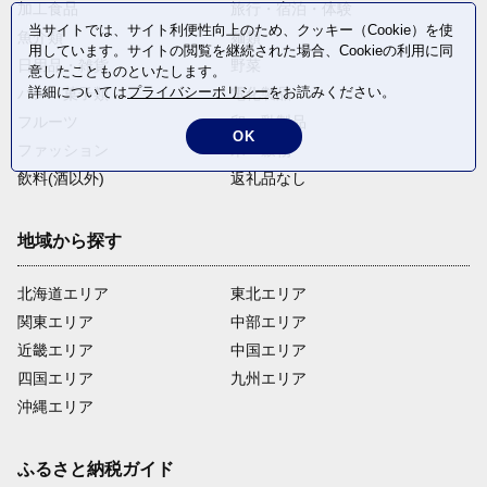
加工食品
旅行・宿泊・体験
当サイトでは、サイト利便性向上のため、クッキー（Cookie）を使
魚介類
麺類
用しています。サイトの閲覧を継続された場合、Cookieの利用に同
日用品・雑貨
野菜
意したことものといたします。
詳細については
プライバシーポリシー
をお読みください。
パン・菓子類
電化製品
フルーツ
卵・乳製品
OK
ファッション
米・穀物
飲料(酒以外)
返礼品なし
地域から探す
北海道エリア
東北エリア
関東エリア
中部エリア
近畿エリア
中国エリア
四国エリア
九州エリア
沖縄エリア
ふるさと納税ガイド