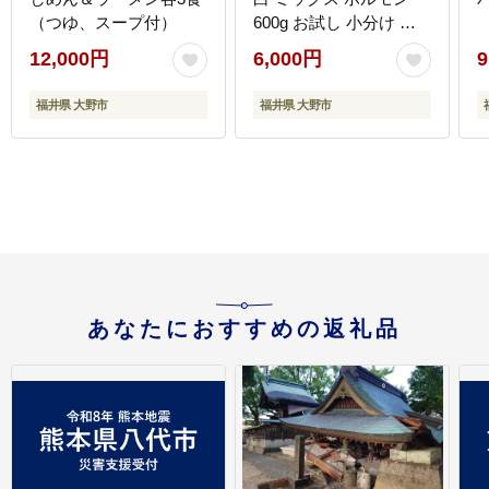
（つゆ、スープ付）
600g お試し 小分け 食
べ比べ セット（各
12,000円
6,000円
9
300g・たれ付）【行列
のできるお店】
福井県 大野市
福井県 大野市
あなたにおすすめの返礼品