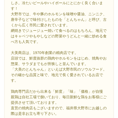
しさ。冷たいビールやハイボールにとにかく良く合いま
す！
大野市では、牛や豚のホルモンを味噌や醤油、ニンニク、
唐辛子などで味付けしたものを「とんちゃん」と呼び、古
くから広く市民に愛されています。
網焼きでジュージュー焼いて食べるのはもちろん、地元で
はキャベツやもやしなどの野菜やうどんと一緒に炒める食
べ方も人気です。
大美商店は、1970年創業の精肉店です。
店頭では、鮮度抜群の鶏肉やホルモンをはじめ、焼鳥やお
惣菜、サラダまでもが所狭しと並んでいます。
「大美のとんちゃん」といえば大野市民のソウルフード。
その確かな品質と味で、地元で長く愛されているお店で
す。
鶏肉専門店だから出来る「鮮度」「味」「価格」が自慢
親鶏は自社工場で捌いており、毎日新鮮な鶏をお客様にご
提供させて頂いております。
直営の焼肉店もございますので、福井県大野市にお越しの
際は是非お立ち寄り下さい。