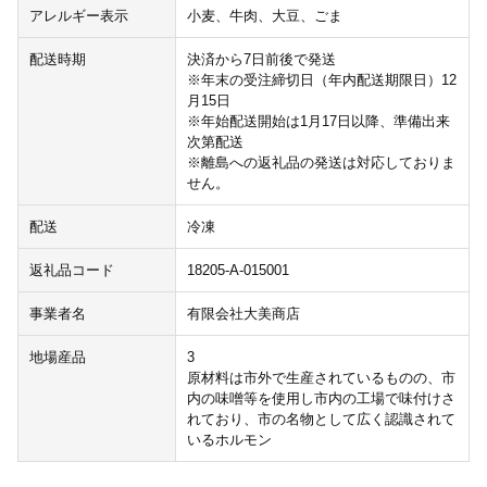
アレルギー表示
小麦、牛肉、大豆、ごま
配送時期
決済から7日前後で発送
※年末の受注締切日（年内配送期限日）12
月15日
※年始配送開始は1月17日以降、準備出来
次第配送
※離島への返礼品の発送は対応しておりま
せん。
配送
冷凍
返礼品コード
18205-A-015001
事業者名
有限会社大美商店
地場産品
3
原材料は市外で生産されているものの、市
内の味噌等を使用し市内の工場で味付けさ
れており、市の名物として広く認識されて
いるホルモン