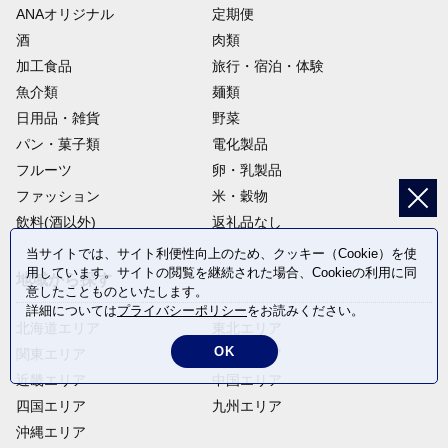
ANAオリジナル
定期便
酒
肉類
加工食品
旅行・宿泊・体験
魚介類
麺類
日用品・雑貨
野菜
パン・菓子類
電化製品
フルーツ
卵・乳製品
ファッション
米・穀物
飲料(酒以外)
返礼品なし
当サイトでは、サイト利便性向上のため、クッキー（Cookie）を使
用しています。サイトの閲覧を継続された場合、Cookieの利用に同
地域から探す
意したことものといたします。
詳細については
プライバシーポリシー
をお読みください。
北海道エリア
東北エリア
OK
関東エリア
中部エリア
近畿エリア
中国エリア
四国エリア
九州エリア
沖縄エリア