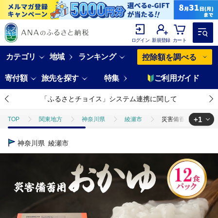
ログイン
新規登録
カート
カテゴリ
地域
ランキング
控除額を調べる
寄付額
旅先を探す
特集
ご利用ガイド
「ふるさとチョイス」システム連携に関して
+1
TOP
関東地方
神奈川県
綾瀬市
災害備蓄用おかゆ 12
TOP
米・穀物
米
災害備蓄用おかゆ 12食パック 非常食 5年
神奈川県
綾瀬市