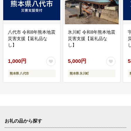
八代市 令和8年熊本地震
氷川町 令和8年熊本地震
災害支援【返礼品な
災害支援【返礼品な
し】
し】
し
1,000円
5,000円
5
熊本県 八代市
熊本県 氷川町
お礼の品から探す