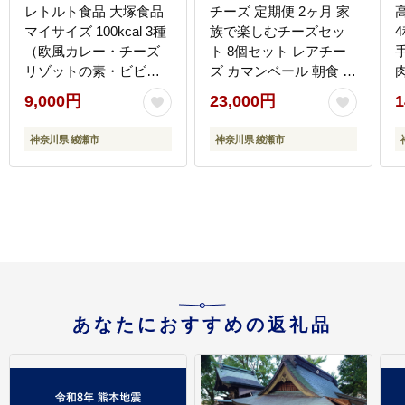
レトルト食品 大塚食品
チーズ 定期便 2ヶ月 家
マイサイズ 100kcal 3種
族で楽しむチーズセッ
（欧風カレー・チーズ
ト 8個セット レアチー
リゾットの素・ビビン
ズ カマンベール 朝食 お
バの素）×各4個 インス
やつ 乳製品 加工品 詰め
9,000円
23,000円
1
タント 牛肉 スパイス 風
合わせ セット
味豊 濃厚 コチュジャン
神奈川県 綾瀬市
神奈川県 綾瀬市
豆板醤 防災 綾瀬市 神奈
川県
あなたにおすすめの返礼品