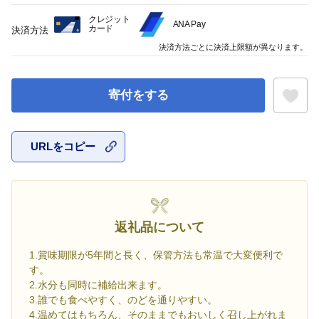
クレジット
ANA Pay
カード
決済方法
決済方法ごとに決済上限額が異なります。
寄付をする
URLをコピー
お気に入
返礼品について
1.賞味期限が5年間と長く、保管方法も常温で大変便利で
す。
2.水分も同時に補給出来ます。
3.誰でも食べやすく、のどを通りやすい。
4.温めてはもちろん、そのままでもおいしく召し上がれま