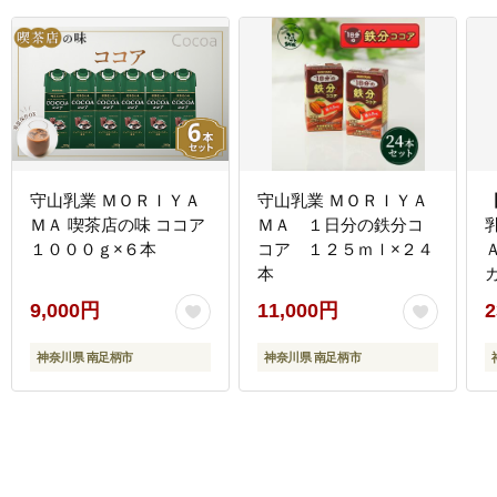
守山乳業 ＭＯＲＩＹＡ
守山乳業 ＭＯＲＩＹＡ
ＭＡ 喫茶店の味 ココア
ＭＡ １日分の鉄分コ
１０００ｇ×６本
コア １２５ｍｌ×２４
本
9,000円
11,000円
2
神奈川県 南足柄市
神奈川県 南足柄市