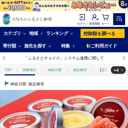
ログイン
新規登録
カート
カテゴリ
地域
ランキング
控除額を調べる
寄付額
旅先を探す
特集
ご利用ガイド
「ふるさとチョイス」システム連携に関して
+4
TOP
関東地方
神奈川県
南足柄市
【定期便 3ヶ月毎
TOP
定期便
【定期便 3ヶ月毎×4回】洋菓子屋がつくったデザート
神奈川県
南足柄市
TOP
定期便
ほかの定期便
【定期便 3ヶ月毎×4回】洋菓子
TOP
卵・乳製品
【定期便 3ヶ月毎×4回】洋菓子屋がつくったデザ
TOP
卵・乳製品
アイスクリーム
【定期便 3ヶ月毎×4回】