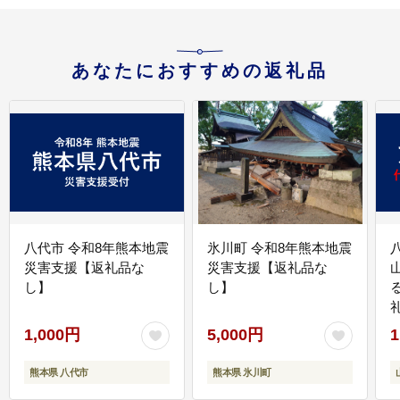
あなたにおすすめの返礼品
八代市 令和8年熊本地震
氷川町 令和8年熊本地震
災害支援【返礼品な
災害支援【返礼品な
し】
し】
1,000円
5,000円
1
熊本県 八代市
熊本県 氷川町