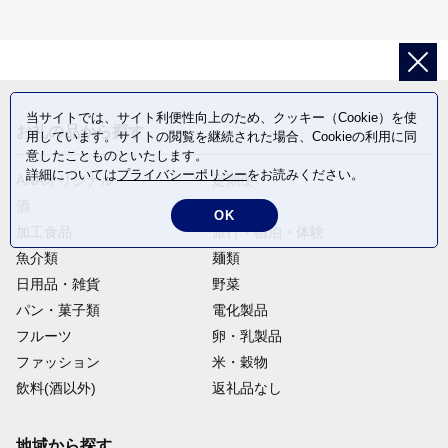
当サイトでは、サイト利便性向上のため、クッキー（Cookie）を使
お礼の品から探す
用しています。サイトの閲覧を継続された場合、Cookieの利用に同
意したことものといたします。
詳細については
プライバシーポリシー
をお読みください。
ANAオリジナル
定期便
酒
肉類
OK
加工食品
旅行・宿泊・体験
魚介類
麺類
日用品・雑貨
野菜
パン・菓子類
電化製品
フルーツ
卵・乳製品
ファッション
米・穀物
飲料(酒以外)
返礼品なし
地域から探す