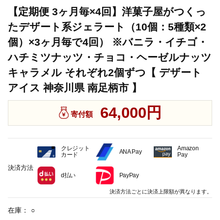
【定期便 3ヶ月毎×4回】洋菓子屋がつくっ
たデザート系ジェラート（10個：5種類×2
個）×3ヶ月毎で4回） ※バニラ・イチゴ・
ハチミツナッツ・チョコ・ヘーゼルナッツ
キャラメル それぞれ2個ずつ【 デザート
アイス 神奈川県 南足柄市 】
64,000円
寄付額
クレジット
Amazon
ANA Pay
カード
Pay
決済方法
d払い
PayPay
決済方法ごとに決済上限額が異なります。
在庫：
○