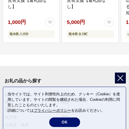
災害支援【返礼品な
災害支援【返礼品な
し】
し】
1,000円
5,000円
1
熊本県 八代市
熊本県 氷川町
お礼の品から探す
当サイトでは、サイト利便性向上のため、クッキー（Cookie）を使
ANAオリジナル
定期便
用しています。サイトの閲覧を継続された場合、Cookieの利用に同
酒
肉類
意したことものといたします。
加工食品
旅行・宿泊・体験
詳細については
プライバシーポリシー
をお読みください。
魚介類
麺類
OK
日用品・雑貨
野菜