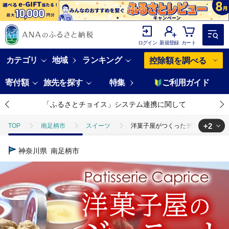
ログイン
新規登録
カート
カテゴリ
地域
ランキング
控除額を調べる
寄付額
旅先を探す
特集
ご利用ガイド
「ふるさとチョイス」システム連携に関して
+2
TOP
南足柄市
スイーツ
洋菓子屋がつくったデザート系ジェラ
TOP
卵・乳製品
洋菓子屋がつくったデザート系ジェラート（10個：
神奈川県
南足柄市
TOP
卵・乳製品
アイスクリーム
洋菓子屋がつくったデザート