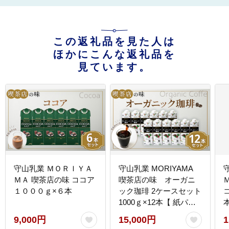
この返礼品を見た人は
ほかにこんな返礼品を
見ています。
守山乳業 ＭＯＲＩＹＡ
守山乳業 MORIYAMA
ＭＡ 喫茶店の味 ココア
喫茶店の味 オーガニ
１０００ｇ×６本
ック珈琲 2ケースセット
1000ｇ×12本【 紙パッ
ク リキッド コーヒー ア
9,000円
15,000円
1
イスコーヒー 飲料 神奈