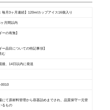
毎月3ヶ月連続】120mlカップアイス16個入り
6ヶ月間以内
ギーの有無】
ギー品目についての特記事項】
含む
認後、14日以内に発送
-0010
場にて原材料管理から容器詰めまでされ、品質保守一元管
いるもの