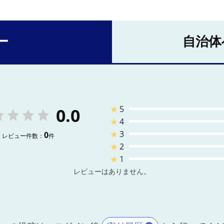
ー
自治体
★
5
0.0
★
4
★
3
0
レビュー件数：
件
★
2
★
1
レビューはありません。