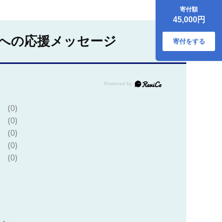
った旬なアイスを
寄付額
毎月お届け（味は
45,000円
お任せ：16個×3ヶ
月：48個）【果物
への応援メッセージ
フルーツ 旬 食品添
寄付をする
加物不使用 アイス
カップアイス ギフ
ト プレゼント 贈り
物 おいしい お祝い
誕生日 神奈川県 南
足柄市 】
(0)
(0)
(0)
(0)
(0)