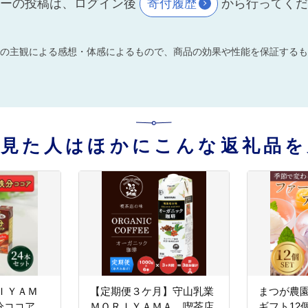
ーの投稿は、ログイン後
寄付履歴
から行ってく
の主観による感想・体感によるもので、商品の効果や性能を保証するも
を見た人はほかにこんな返礼品を
ＩＹＡＭ
【定期便３ケ月】守山乳業
まつが農
鉄分ココア
ＭＯＲＩＹＡＭＡ 喫茶店
ギフト12