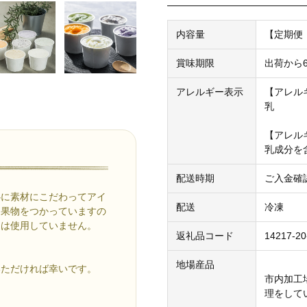
内容量
【定期便：
賞味期限
出荷から
アレルギー表示
【アレル
乳
【アレル
乳成分を
配送時期
ご入金確
心に素材にこだわってアイ
配送
冷凍
た果物をつかっていますの
物は使用していません。
返礼品コード
14217-20
地場産品
いただければ幸いです。
市内加工
理をして