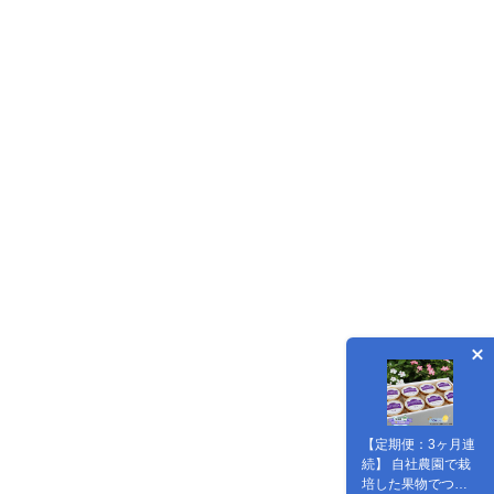
【定期便：3ヶ月連
続】 自社農園で栽
培した果物でつく