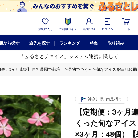
お気に入り
ご利用ガイド
新規登録
ログイン
カート
額から探す
旅先を探す
ランキング
特集
取り組み
「ふるさとチョイス」システム連携に関して
便：3ヶ月連続】 自社農園で栽培した果物でつくった旬なアイスを毎月お届け（味は
スを毎月お届け（味はお任せ：16個×3ヶ月：48個）【果物 フルーツ 旬 食
スを毎月お届け（味はお任せ：16個×3ヶ月：48個）【果物 フルーツ 旬 食
神奈川県
南足柄市
【定期便：3ヶ月
スを毎月お届け（味はお任せ：16個×3ヶ月：48個）【果物 フルーツ 旬 食
くった旬なアイス
×3ヶ月：48個）
スを毎月お届け（味はお任せ：16個×3ヶ月：48個）【果物 フルーツ 旬 食