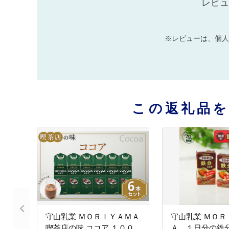
レビュ
※レビューは、個人
この返礼品
守山乳業 ＭＯＲＩＹＡＭＡ
守山乳業 ＭＯＲ
喫茶店の味 ココア １００
Ａ １日分の