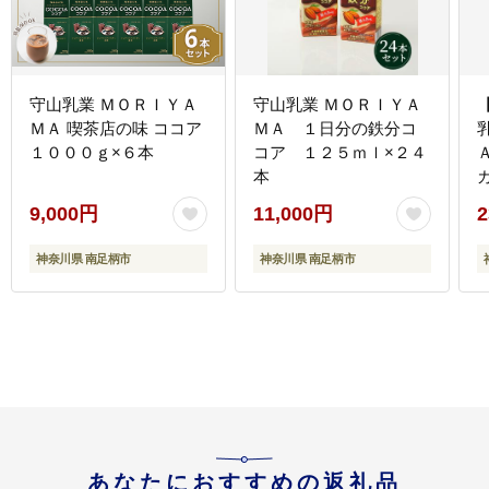
守山乳業 ＭＯＲＩＹＡ
守山乳業 ＭＯＲＩＹＡ
ＭＡ 喫茶店の味 ココア
ＭＡ １日分の鉄分コ
１０００ｇ×６本
コア １２５ｍｌ×２４
本
9,000円
11,000円
2
神奈川県 南足柄市
神奈川県 南足柄市
あなたにおすすめの返礼品