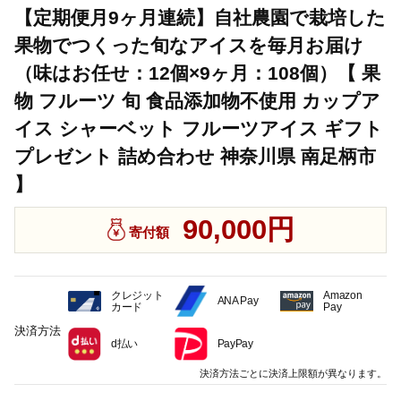
【定期便月9ヶ月連続】自社農園で栽培した
果物でつくった旬なアイスを毎月お届け
（味はお任せ：12個×9ヶ月：108個）【 果
物 フルーツ 旬 食品添加物不使用 カップア
イス シャーベット フルーツアイス ギフト
プレゼント 詰め合わせ 神奈川県 南足柄市
】
90,000円
寄付額
クレジット
Amazon
ANA Pay
カード
Pay
決済方法
d払い
PayPay
決済方法ごとに決済上限額が異なります。