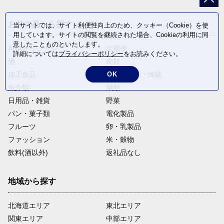
お礼の品から探す
当サイトでは、サイト利便性向上のため、クッキー（Cookie）を使
用しています。サイトの閲覧を継続された場合、Cookieの利用に同
意したことものといたします。
ANAオリジナル
定期便
詳細については
プライバシーポリシー
をお読みください。
酒
肉類
加工食品
旅行・宿泊・体験
OK
魚介類
麺類
日用品・雑貨
野菜
パン・菓子類
電化製品
フルーツ
卵・乳製品
ファッション
米・穀物
飲料(酒以外)
返礼品なし
地域から探す
北海道エリア
東北エリア
関東エリア
中部エリア