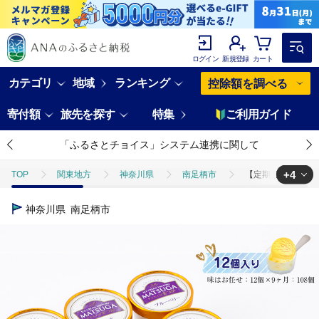
ログイン
新規登録
カート
カテゴリ
地域
ランキング
控除額を調べる
寄付額
旅先を探す
特集
ご利用ガイド
「ふるさとチョイス」システム連携に関して
+4
TOP
関東地方
神奈川県
南足柄市
【定期便月9ヶ月連
TOP
定期便
【定期便月9ヶ月連続】自社農園で栽培した果物でつくった
神奈川県
南足柄市
TOP
定期便
ほかの定期便
【定期便月9ヶ月連続】自社農園で
TOP
卵・乳製品
【定期便月9ヶ月連続】自社農園で栽培した果物でつ
TOP
卵・乳製品
アイスクリーム
【定期便月9ヶ月連続】自社