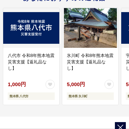
八代市 令和8年熊本地震
氷川町 令和8年熊本地震
災害支援【返礼品な
災害支援【返礼品な
し】
し】
し
1,000円
5,000円
5
熊本県 八代市
熊本県 氷川町