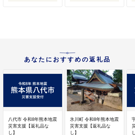
あなたにおすすめの返礼品
八代市 令和8年熊本地震
氷川町 令和8年熊本地震
災害支援【返礼品な
災害支援【返礼品な
し】
し】
し