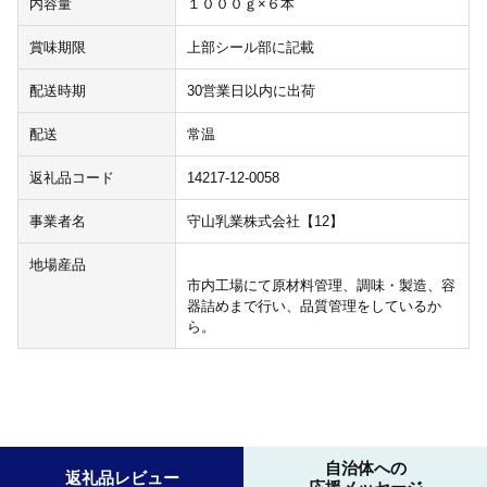
内容量
１０００ｇ×６本
賞味期限
上部シール部に記載
配送時期
30営業日以内に出荷
配送
常温
返礼品コード
14217-12-0058
事業者名
守山乳業株式会社【12】
地場産品
市内工場にて原材料管理、調味・製造、容
器詰めまで行い、品質管理をしているか
ら。
自治体への
返礼品レビュー