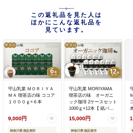
この返礼品を見た人は
ほかにこんな返礼品を
見ています。
守山乳業 ＭＯＲＩＹＡ
守山乳業 MORIYAMA
ＭＡ 喫茶店の味 ココア
喫茶店の味 オーガニ
１０００ｇ×６本
ック珈琲 2ケースセット
1000ｇ×12本【 紙パッ
ク リキッド コーヒー ア
9,000円
15,000円
1
イスコーヒー 飲料 神奈
川県 南足柄市 】
神奈川県 南足柄市
神奈川県 南足柄市