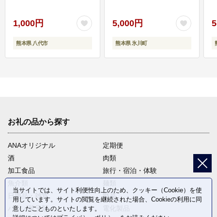
1,000円
5,000円
5
熊本県 八代市
熊本県 氷川町
お礼の品から探す
ANAオリジナル
定期便
酒
肉類
加工食品
旅行・宿泊・体験
魚介類
麺類
当サイトでは、サイト利便性向上のため、クッキー（Cookie）を使
日用品・雑貨
野菜
用しています。サイトの閲覧を継続された場合、Cookieの利用に同
パン・菓子類
電化製品
意したことものといたします。