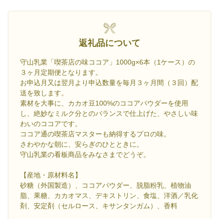
返礼品について
守山乳業「喫茶店の味ココア」1000g×6本（1ケース）の
３ヶ月定期便となります。
お申込月又は翌月より申込数量を毎月３ヶ月間（３回）配
送を致します。
素材を大事に、カカオ豆100%のココアパウダーを使用
し、絶妙なミルク分とのバランスで仕上げた、やさしい味
わいのココアです。
ココア通の喫茶店マスターも納得するプロの味。
さわやかな朝に、安らぎのひとときに。
守山乳業の看板商品をみなさまでどうぞ。
【産地・原材料名】
砂糖（外国製造）、ココアパウダー、脱脂粉乳、植物油
脂、果糖、カカオマス、デキストリン、食塩、洋酒／乳化
剤、安定剤（セルロース、キサンタンガム）、香料