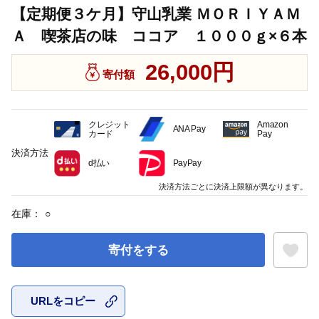
【定期便３ケ月】守山乳業 ＭＯＲＩＹＡＭ
Ａ 喫茶店の味 ココア １０００ｇ×６本
26,000円
寄付額
クレジット
Amazon
ANA Pay
カード
Pay
決済方法
d払い
PayPay
決済方法ごとに決済上限額が異なります。
在庫：
○
寄付をする
URLをコピー
お気に入