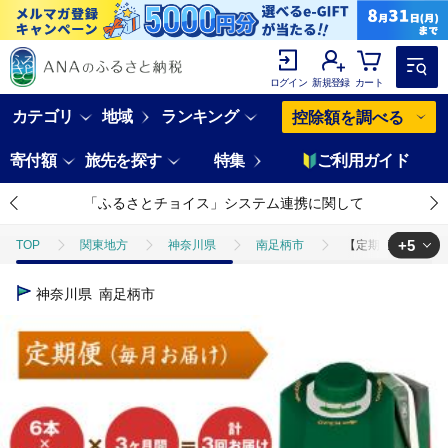
ログイン
新規登録
カート
カテゴリ
地域
ランキング
控除額を調べる
寄付額
旅先を探す
特集
ご利用ガイド
「ふるさとチョイス」システム連携に関して
+5
TOP
関東地方
神奈川県
南足柄市
【定期便３ケ月】
TOP
定期便
【定期便３ケ月】守山乳業 ＭＯＲＩＹＡＭＡ 喫茶店
神奈川県
南足柄市
TOP
定期便
飲料(定期便)
【定期便３ケ月】守山乳業 ＭＯ
TOP
卵・乳製品
【定期便３ケ月】守山乳業 ＭＯＲＩＹＡＭＡ 喫
TOP
卵・乳製品
ほかの卵・乳製品
【定期便３ケ月】守山乳
TOP
飲料（酒以外）
【定期便３ケ月】守山乳業 ＭＯＲＩＹＡＭ