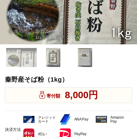
秦野産そば粉（1kg）
8,000円
寄付額
クレジット
Amazon
ANA Pay
カード
Pay
決済方法
d払い
PayPay