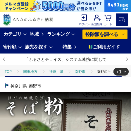
ログイン
新規登録
カート
カテゴリ
地域
ランキング
控除額を調べる
寄付額
旅先を探す
特集
ご利用ガイド
「ふるさとチョイス」システム連携に関して
+1
TOP
関東地方
神奈川県
秦野市
秦野産そば粉（1kg）
TOP
麺類
そば
秦野産そば粉（1kg）
神奈川県
秦野市