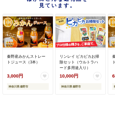
見ています。
秦野産みかんストレー
リンレイ ピカピカお掃
トジュース（3本）
除セット（ウルトラハ
ード多用途入り）
3,000円
10,000円
6
神奈川県 秦野市
神奈川県 秦野市