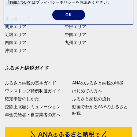
詳細については
プライバシーポリシー
をお読みください。
地域から探す
OK
北海道エリア
東北エリア
関東エリア
中部エリア
近畿エリア
中国エリア
四国エリア
九州エリア
沖縄エリア
ふるさと納税ガイド
ふるさと納税の基本ガイド
ANAのふるさと納税の特徴
ワンストップ特例制度ガイド
はじめての方へ
確定申告のしかた
ふるさと納税の流れ
控除上限額シミュレーション
動画でわかるANAのふるさと
納税
年金受給者・自営業者の方へ