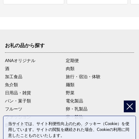
お礼の品から探す
ANAオリジナル
定期便
酒
肉類
加工食品
旅行・宿泊・体験
魚介類
麺類
日用品・雑貨
野菜
パン・菓子類
電化製品
フルーツ
卵・乳製品
ファッション
米・穀物
当サイトでは、サイト利便性向上のため、クッキー（Cookie）を使
飲料(酒以外)
返礼品なし
用しています。サイトの閲覧を継続された場合、Cookieの利用に同
意したことものといたします。