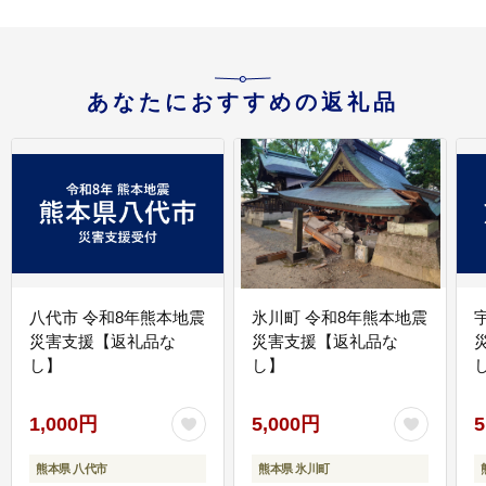
あなたにおすすめの返礼品
八代市 令和8年熊本地震
氷川町 令和8年熊本地震
災害支援【返礼品な
災害支援【返礼品な
し】
し】
し
1,000円
5,000円
5
熊本県 八代市
熊本県 氷川町