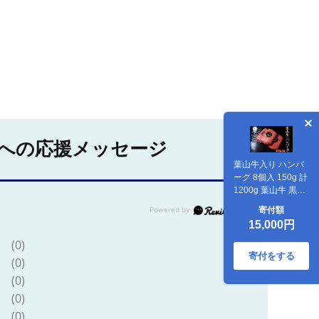
への応援メッセージ
葉山牛入り ハンバ
ーグ 8個入 150g 計
1200g 葉山牛 黒毛
和牛 牛肉 豚肉 ハン
寄付額
バーグ 手造り 合挽
15,000円
き 冷凍 お取り寄せ
贈り物 ギフト 惣菜
(0)
おかず 濃厚 旨み 和
寄付をする
(0)
牛 時短 簡単調理 冨
(0)
士屋牛肉店 神奈川
県 逗子市
(0)
(0)