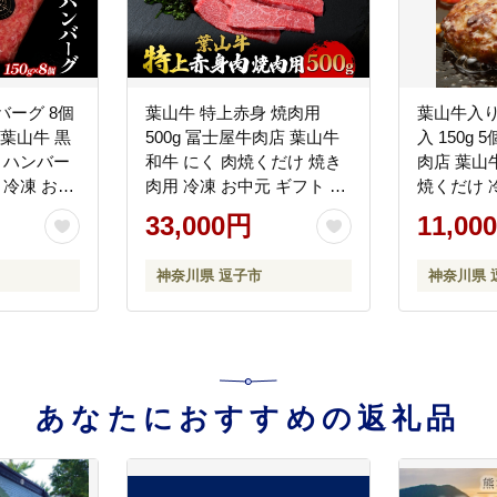
バーグ 8個
葉山牛 特上赤身 焼肉用
葉山牛入り
g 葉山牛 黒
500g 冨士屋牛肉店 葉山牛
入 150g 
 ハンバー
和牛 にく 肉焼くだけ 焼き
肉店 葉山
 冷凍 お取
肉用 冷凍 お中元 ギフト 箱
焼くだけ 冷凍 お中元 ギフ
フト 惣菜
入り 贈答用 豪華 おもてな
ト 贈答用 
33,000円
11,00
 和牛 時短
し神奈川県 【 逗子市 】
華 神奈川県
牛肉店 神
神奈川県 逗子市
神奈川県 
あなたにおすすめの返礼品