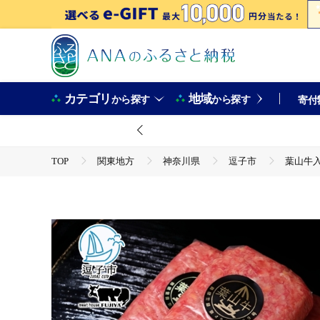
カテゴリ
地域
から探す
から探す
寄付
TOP
関東地方
神奈川県
逗子市
葉山牛入
TOP
肉
加工肉
ハンバーグ
葉山牛入り ハンバーグ 8個入 150g 計1200g 葉山牛 黒毛和牛