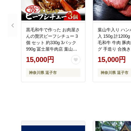
黒毛和牛で作った お肉屋さ
葉山牛入り ハン
んの贅沢ビーフシチュー 3
入 150g 計1200
個 セット 約330g 3パック
毛和牛 牛肉 豚肉
990g 冨士屋牛肉店 葉山牛
グ 手造り 合挽き
松阪牛 小分け 牛 牛肉 肉 冷
り寄せ 贈り物 ギ
15,000円
15,000円
凍 お中元 レトルト ギフト
おかず 濃厚 旨み
豪華 おもてなし 和牛 黒毛
簡単調理 冨士屋
神奈川県 逗子市
神奈川県 逗子市
和牛 送料無料 神奈川県 逗
奈川県 逗子市
子市