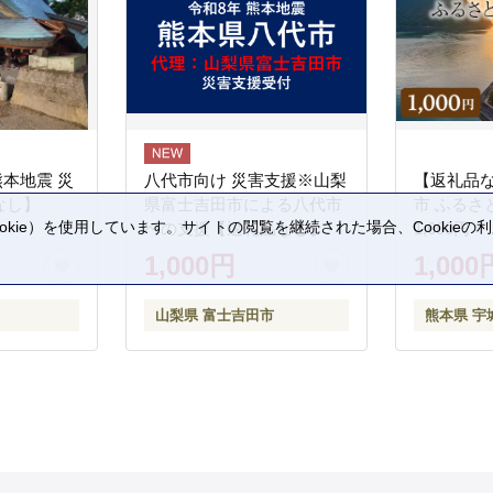
熊本地震 災
八代市向け 災害支援※山梨
【返礼品
なし】
県富士吉田市による八代市
市 ふるさ
kie）を使用しています。サイトの閲覧を継続された場合、Cookie
への支援【返礼品なし】
1,000円
。
1,000円
1,000
山梨県 富士吉田市
熊本県 宇