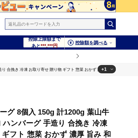
控除上限額まで
控除額を調べる
あと
***,***円
+1
 手造り 合挽き 冷凍 お取り寄せ 贈り物 ギフト 惣菜 おかず 濃厚 旨み 和牛 時短
 濃厚 旨み 和牛 時短 簡単調理 冨士屋牛肉店 神奈川県 逗子市
 8個入 150g 計1200g 葉山牛
肉 ハンバーグ 手造り 合挽き 冷凍
ギフト 惣菜 おかず 濃厚 旨み 和