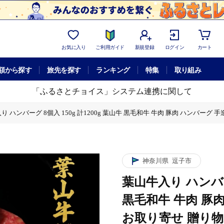
お気に入り
ご利用ガイド
新規登録
ログイン
カート
額から探す
旅先を探す
ランキング
特集
取り組み
「ふるさとチョイス」システム連携に関して
り ハンバーグ 8個入 150g 計1200g 葉山牛 黒毛和牛 牛肉 豚肉 ハンバーグ
 牛肉 豚肉 ハンバーグ 手造り 合挽き 冷凍 お取り寄せ 贈り物 ギフト 惣菜 おかず
神奈川県
逗子市
葉山牛入り ハンバーグ
黒毛和牛 牛肉 豚
お取り寄せ 贈り物 