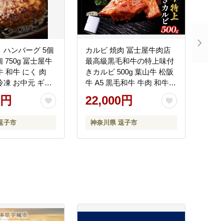
 ハンバーグ 5個
カルビ 焼肉 冨士屋牛肉店
5個 750g 冨士屋牛
最高級黒毛和牛の特上味付
牛 和牛 にく 肉
きカルビ 500g 葉山牛 松阪
牛 A5 黒毛和牛 牛肉 和牛
小分け 生 冷凍 豪
焼き肉 焼肉用 焼肉用牛肉
0円
22,000円
 【 逗子市 】
牛 肉 お肉 国産 お届け：発
送可能時期より順次発送予
逗子市
神奈川県 逗子市
定