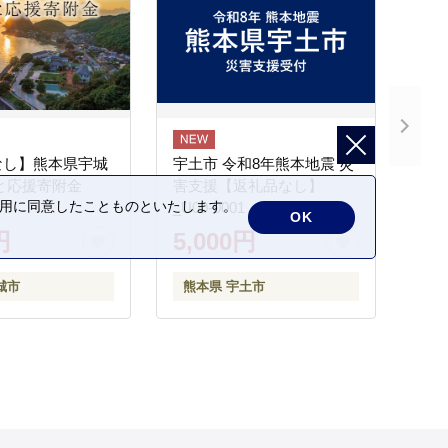
なし】熊本県宇城
宇土市 令和8年熊本地震 災
と応援寄附金
害支援【返礼品なし】
の利用に同意したことものといたします。
_U00-0001
OK
円
5,000円
城市
熊本県 宇土市