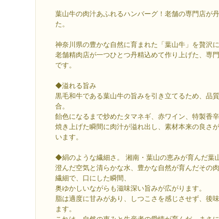
葉山牛の肉汁あふれるハンバーグ！老舗の専門店が
た。
神奈川県の豊かな自然に育まれた「葉山牛」を贅沢
老舗精肉店が一つひとつ丹精込めて作り上げた、専
です。
◆溢れる旨み
黒毛和牛である葉山牛の旨みを引き立てるため、品
合。
飴色になるまで炒めたタマネギ、赤ワイン、特製香
焼き上げた瞬間に肉汁が溢れ出し、素材本来の良さ
います。
◆絹のような繊細さ。 湘南・葉山の恵みが育んだ葉
澄んだ空気と清らかな水、豊かな自然が育んだその
繊細で、口にした瞬間、
奥ゆかしいながらも滋味深い旨みが広がります。
脂は適度に甘みがあり、しつこさを感じさせず、後
ます。
これは、自然の恵みと生産者の愛情が育んだ、まさ