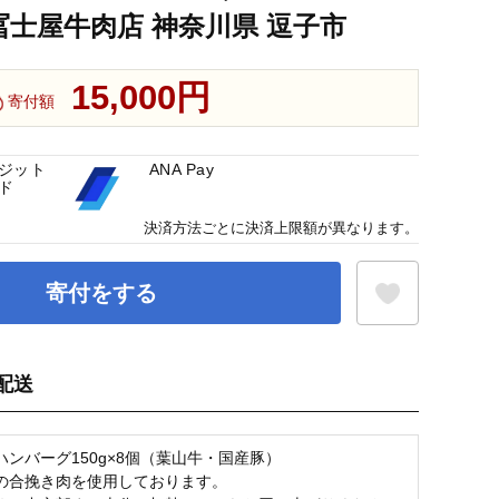
 冨士屋牛肉店 神奈川県 逗子市
15,000円
寄付額
ジット
ANA Pay
ド
決済方法ごとに決済上限額が異なります。
寄付をする
配送
お気に入り登録
ハンバーグ150g×8個（葉山牛・国産豚）
の合挽き肉を使用しております。