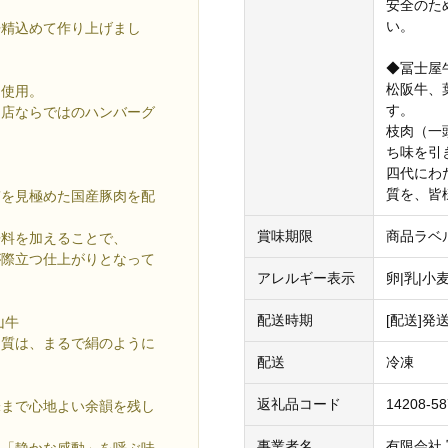
安全のた
い。
丹精込めて作り上げまし
◆冨士屋
松阪牛、
に使用。
す。
門店ならではのハンバーグ
枝肉（一
ち味を引
四代にわ
質を、皆
質を見極めた国産豚肉を配
賞味期限
商品ラベ
辛料を加えることで、
が際立つ仕上がりとなって
アレルギー表示
卵|乳|小
配送時期
[配送]
山牛
肉質は、まるで絹のように
配送
冷凍
返礼品コード
14208-5
味まで心地よい余韻を残し
事業者名
有限会社
に「静かな感動」を呼ぶ味