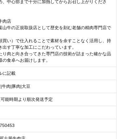
め、中心部まで十分に加熱してからお召し上がりくださ
牛肉店
葉山牛の正規取扱店として歴史を刻む老舗の精肉専門店で
頭買い）で仕入れることで素材を余すことなく活用し、持
き出す丁寧な加工にこだわっています。
たり肉と向き合ってきた専門店の技術が詰まった確かな品
様の食卓へお届けします。
ルに記載
麦|牛肉|豚肉|大豆
発送可能時期より順次発送予定
8750453
 冨士屋牛肉店