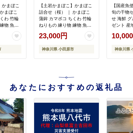
】かまぼこ
【土岩かまぼこ】かまぼこ
【国産魚
詰合せ（桜） ｜ かまぼこ
旬の干物
くわ 竹輪
蒲鉾 カマボコ ちくわ 竹輪
せ 海鮮 
練物 魚肉
ねりもの 練り物 練物 魚肉
ゼント 産
品 おかず
すり身 惣菜 加工品 おかず
作り ひも
23,000円
10,00
詰合せ セ
おつまみ 酒の肴 詰合せ セ
中元 お歳
ット 小田原市
誕生日 自
市
神奈川県 小田原市
神奈川県 
用 朝食 
川県 小田
あなたにおすすめの返礼品