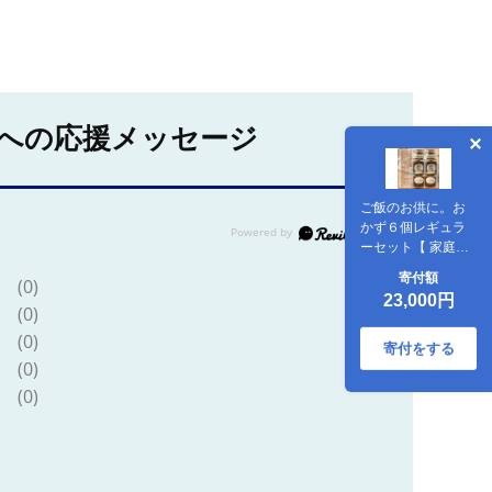
への応援メッセージ
ご飯のお供に。お
かず６個レギュラ
ーセット【 家庭用
自宅用 贈答品 贈答
寄付額
(0)
用 ギフト お取り寄
23,000円
せ お中元 お歳暮 贈
(0)
り物 お祝い 神奈川
(0)
県 小田原市 】
寄付をする
(0)
(0)