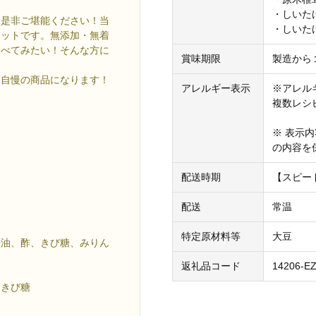
・しいたけ
を是非ご堪能ください！当
・しいたけ
セットです。無添加・無着
食べてみたい！そんな方に
賞味期限
製造から
た自慢の商品になります！
アレルギー表示
※アレル
！
複数レシ
※ 表示
の内容を
配送時期
【スピー
配送
常温
特定原材料等
大豆
醤油、酢、きび糖、みりん
返礼品コード
14206-E
、きび糖