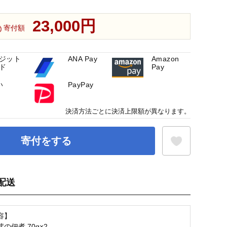
23,000円
寄付額
ジット
ANA Pay
Amazon
ド
Pay
い
PayPay
決済方法ごとに決済上限額が異なります。
寄付をする
配送
お気に入り登録
容】
の佃煮 70g×2