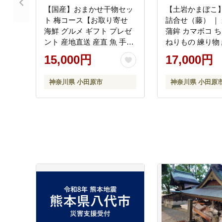
【国産】おまかせ干物セッ
【土岩かまぼこ
ト 梅コース【お取り寄せ
詰合せ（藤） ｜ かまぼこ
海鮮 グルメ ギフト プレゼ
蒲鉾 カマボコ ち
ント 産地直送 産直 魚 手作
ねりもの 練り物 
り ひもの 詰め合わせ お中
すり身 惣菜 加工
15,000円
17,000円
元 お歳暮 父の日 母の日 誕
おつまみ 酒の肴 
生日 自宅用 贈答品 贈答用
ット 小田原市
神奈川県 小田原市
神奈川県 小田原
朝食 バーベキュー 神奈川
県 小田原市 】