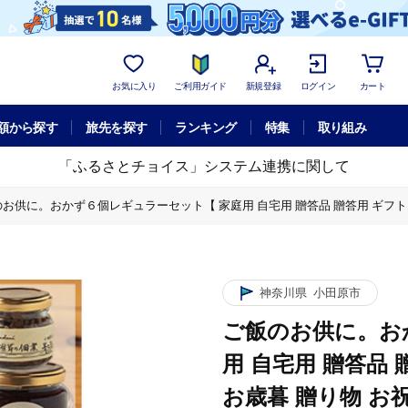
お気に入り
ご利用ガイド
新規登録
ログイン
カート
額から探す
旅先を探す
ランキング
特集
取り組み
「ふるさとチョイス」システム連携に関して
お供に。おかず６個レギュラーセット【 家庭用 自宅用 贈答品 贈答用 ギフト 
ュラーセット【 家庭用 自宅用 贈答品 贈答用 ギフト お取り寄せ お中元 お歳
。おかず６個レギュラーセット【 家庭用 自宅用 贈答品 贈答用 ギフト お取り寄
 贈答用 ギフト お取り寄せ お中元 お歳暮 贈り物 お祝い 神奈川県 小田原市
神奈川県
小田原市
ご飯のお供に。お
用 自宅用 贈答品
お歳暮 贈り物 お