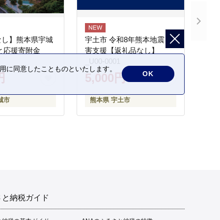
なし】熊本県宇城
宇土市 令和8年熊本地震 災
と応援寄附金
害支援【返礼品なし】
_U00-0001
の利用に同意したことものといたします。
OK
円
5,000円
城市
熊本県 宇土市
さと納税ガイド