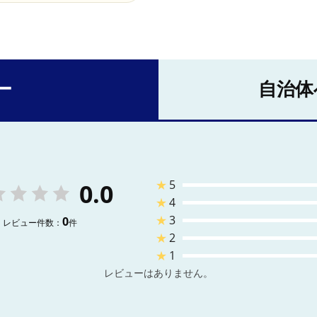
ー
自治体
★
5
0.0
★
4
★
3
0
レビュー件数：
件
★
2
★
1
レビューはありません。