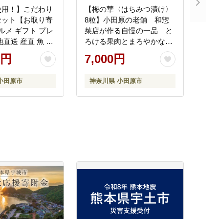
使用！】こだわり
【梅の華〈はちみつ漬け〉
セット【お取り寄
8粒】小田原の老舗 和惣
グルメ ギフト プレ
菜店が作る自慢の一品 と
地直送 産直 魚 手
ろける果肉とまろやかな甘
の 詰め合わせ お
みの極上梅干し梅の華＜は
0円
7,000円
暮 父の日 母の日
ちみつ漬け＞
宅用 贈答品 贈答
小田原市
神奈川県 小田原市
バーベキュー 神奈
原市 】