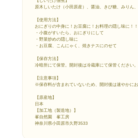
【しいたけ佃煮】
原木しいたけ（小田原産）、醤油、きび糖、みりん
【使用方法】
おにぎりの中身に！お豆腐に！お料理の隠し味に！
・小腹がすいたら、おにぎりにして
・野菜炒めの隠し味に
・お豆腐、こんにゃく、焼きナスにのせて
【保存方法】
冷暗所にて保管。開封後は冷蔵庫にて保管ください
【注意事項】
※保存料が含まれていないため、開封後は速やかに
【原産地】
日本
【加工地（製造地）】
峯自然園 峯工房
神奈川県小田原市久野3533