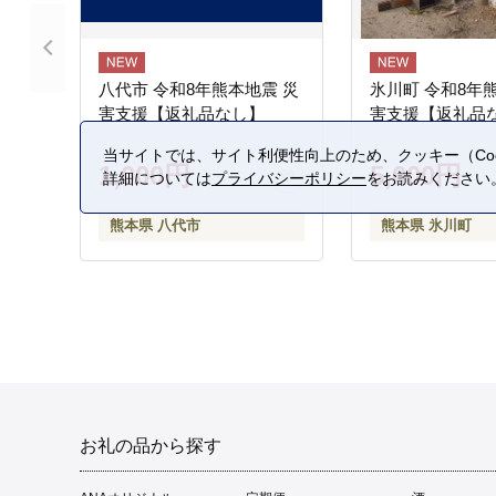
八代市 令和8年熊本地震 災
氷川町 令和8年
害支援【返礼品なし】
害支援【返礼品
当サイトでは、サイト利便性向上のため、クッキー（Coo
1,000円
5,000円
詳細については
プライバシーポリシー
をお読みください
熊本県 八代市
熊本県 氷川町
お礼の品から探す