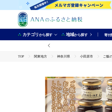
カテゴリ
地域
から探す
から探す
寄付
TOP
関東地方
神奈川県
小田原市
ご飯の
TOP
野菜
きのこ
ご飯のお供に。おかず６個レギ
TOP
加工食品
調味料
出汁
ご飯のお供に
TOP
加工食品
缶詰・瓶詰
ほかの缶詰・瓶詰
ご飯のお供に。おかず６個レギュラーセット【 家庭用 自宅用 贈答品