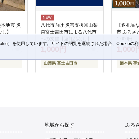
熊本地震 災
八代市向け 災害支援※山梨
【返礼品
なし】
県富士吉田市による八代市
市 ふるさ
への支援【返礼品なし】
1,000円
kie）を使用しています。サイトの閲覧を継続された場合、Cookie
1,000円
1,000
。
山梨県 富士吉田市
熊本県 宇
地域から探す
ふる