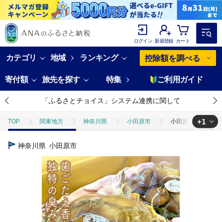
ログイン
新規登録
カート
カテゴリ
地域
ランキング
控除額を調べる
寄付額
旅先を探す
特集
ご利用ガイド
「ふるさとチョイス」システム連携に関して
+1
TOP
関東地方
神奈川県
小田原市
小田原の里山で湧水を
TOP
野菜
きのこ
小田原の里山で湧水を贅沢に使って育てた原木生
神奈川県
小田原市