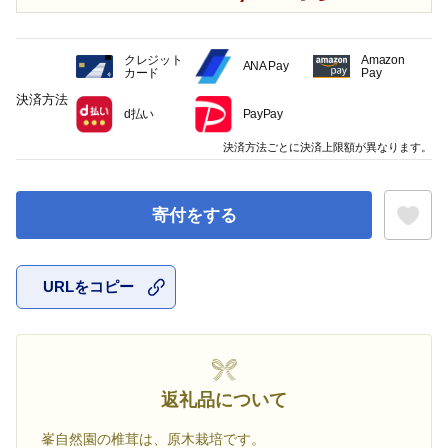
クレジット
Amazon
ANA Pay
カード
Pay
決済方法
d払い
PayPay
決済方法ごとに決済上限額が異なります。
寄付をする
URLをコピー
お気に入
返礼品について
峯自然園の椎茸は、原木栽培です。