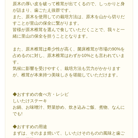
原木の厚い皮を破って椎茸が出てくるので、しっかりと身
が詰まり、歯ごたえ抜群です。
また、原木を使用しての栽培方法は、原木を山から切りだ
すことが里山の保全に繋がります。
皆様が原木椎茸を選んで食していただくことで、我々と一
緒に里山の保全を担うこととなります。
また、原木椎茸は希少性が高く、菌床椎茸が市場の90%を
占めるのに対し、原木椎茸はわずか10%とも言われていま
す。
気候に影響を受けやすく、栽培方法も労力がかかります
が、椎茸が本来持つ美味しさを堪能していただけます。
◆おすすめの食べ方・レシピ
しいたけステーキ
お鍋、お味噌汁、野菜炒め、炊き込みご飯、煮物、なんに
でも!
◆おすすめの用途
まずは、そのまま焼いて、しいたけそのものの風味と歯ご