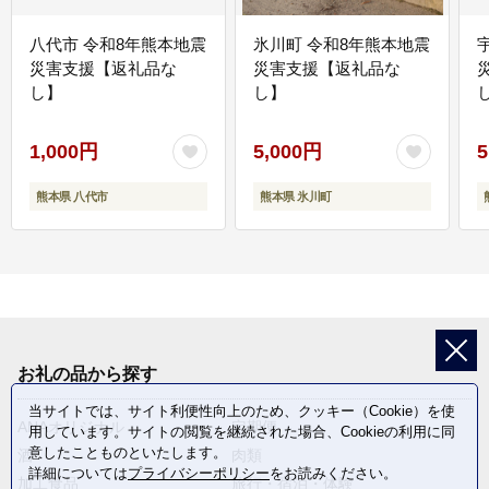
八代市 令和8年熊本地震
氷川町 令和8年熊本地震
災害支援【返礼品な
災害支援【返礼品な
し】
し】
し
1,000円
5,000円
5
熊本県 八代市
熊本県 氷川町
お礼の品から探す
当サイトでは、サイト利便性向上のため、クッキー（Cookie）を使
ANAオリジナル
定期便
用しています。サイトの閲覧を継続された場合、Cookieの利用に同
意したことものといたします。
酒
肉類
詳細については
プライバシーポリシー
をお読みください。
加工食品
旅行・宿泊・体験