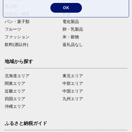
魚介類
麺類
OK
日用品・雑貨
野菜
パン・菓子類
電化製品
フルーツ
卵・乳製品
ファッション
米・穀物
飲料(酒以外)
返礼品なし
地域から探す
北海道エリア
東北エリア
関東エリア
中部エリア
近畿エリア
中国エリア
四国エリア
九州エリア
沖縄エリア
ふるさと納税ガイド