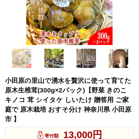
小田原の里山で湧水を贅沢に使って育てた
原木生椎茸(300g×2パック)【野菜 きのこ
キノコ 茸 シイタケ しいたけ 贈答用 ご家
庭で 原木栽培 おすそ分け 神奈川県 小田原
市 】
13,000円
寄付額