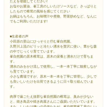
たえを堪能してください!
お塩やお醤油、峯工房のしいたけソースなど、さっぱりと
したもので椎茸の風味を感じてください
お鍋はもちろん、お味噌汁や煮物、野菜炒めなど、なんに
でもご利用いただけます!
■生産者の声
小田原の里山にひっそりと佇む峯自然園。
久野川上流のピリッと冷たい湧水を贅沢に使い、豊かな森
の中でじっくり育てています。
峯自然園の原木椎茸は、原木の栄養と湧水だけで育ちま
す。
湧水のみをかけ流しで使用し、一本一本丁寧に観察しなが
ら育てています。
小さな農場ですが、原木一本一本を丁寧に管理し、少しで
も良いしいたけを出荷できるように日々取り組んでいま
す。
肉厚で歯ごたえ抜群な峯自然園の椎茸は、臭みが少ない
と、焼き鳥店や焼き肉屋さんにご贔屓いただいています。
また、しいたけ嫌いの子供たちが、峯自然園峯工房のしい