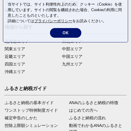
ファッション
米・穀物
当サイトでは、サイト利便性向上のため、クッキー（Cookie）を使
用しています。サイトの閲覧を継続された場合、Cookieの利用に同
飲料(酒以外)
返礼品なし
意したことものといたします。
詳細については
プライバシーポリシー
をお読みください。
地域から探す
OK
北海道エリア
東北エリア
関東エリア
中部エリア
近畿エリア
中国エリア
四国エリア
九州エリア
沖縄エリア
ふるさと納税ガイド
ふるさと納税の基本ガイド
ANAのふるさと納税の特徴
ワンストップ特例制度ガイド
はじめての方へ
確定申告のしかた
ふるさと納税の流れ
控除上限額シミュレーション
動画でわかるANAのふるさと