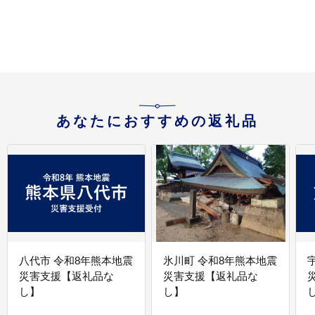
食 バーベキュー 神奈川
県 小田原市 】
あなたにおすすめの返礼品
八代市 令和8年熊本地震
氷川町 令和8年熊本地震
災害支援【返礼品な
災害支援【返礼品な
し】
し】
し