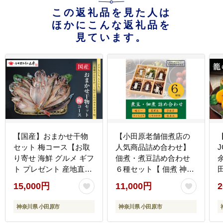
この返礼品を見た人は
ほかにこんな返礼品を
見ています。
【国産】おまかせ干物
【小田原老舗佃煮店の
セット 梅コース【お取
人気商品詰め合わせ】
J
り寄せ 海鮮 グルメ ギフ
佃煮・煮豆詰め合わせ
ト プレゼント 産地直送
６種セット【 佃煮 神奈
産直 魚 手作り ひもの
川県 小田原市 】
15,000円
11,000円
2
詰め合わせ お中元 お歳
暮 父の日 母の日 誕生日
神奈川県 小田原市
神奈川県 小田原市
自宅用 贈答品 贈答用 朝