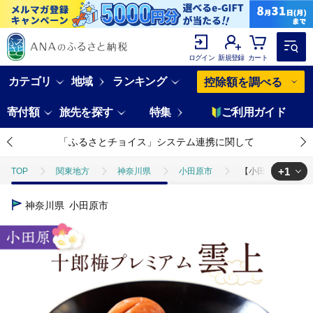
ログイン
新規登録
カート
カテゴリ
地域
ランキング
控除額を調べる
寄付額
旅先を探す
特集
ご利用ガイド
「ふるさとチョイス」システム連携に関して
+1
TOP
関東地方
神奈川県
小田原市
【小田原のブランド
TOP
加工食品
漬物・梅干
梅干し
【小田原のブランド
神奈川県
小田原市