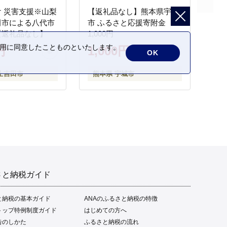
 災害支援※山梨
【返礼品なし】熊本県宇城
田市による八代市
市 ふるさと応援寄附金
【返礼品なし】
1,000円
の利用に同意したことものといたします。
円
1,000円
OK
士吉田市
熊本県 宇城市
さと納税ガイド
と納税の基本ガイド
ANAのふるさと納税の特徴
トップ特例制度ガイド
はじめての方へ
告のしかた
ふるさと納税の流れ