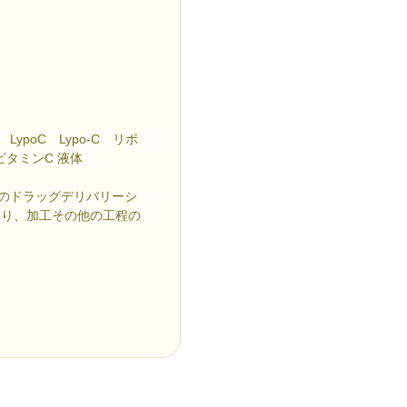
poC Lypo-C リポ
ビタミンC 液体
のドラッグデリバリーシ
あり、加工その他の工程の