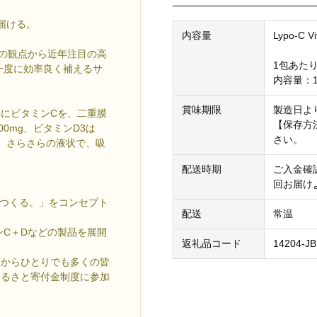
届ける。
内容量
Lypo-C
の観点から近年注目の高
1包あたり 
一度に効率良く補えるサ
内容量：18
賞味期限
製造日よ
にビタミンCを、二重膜
【保存方
00mg、ビタミンD3は
さい。
と、さらさらの液状で、吸
配送時期
ご入金確
回お届け
、つくる。」をコンセプト
配送
常温
ンC＋Dなどの製品を展開
返礼品コード
14204-JB
市からひとりでも多くの皆
ふるさと寄付金制度に参加