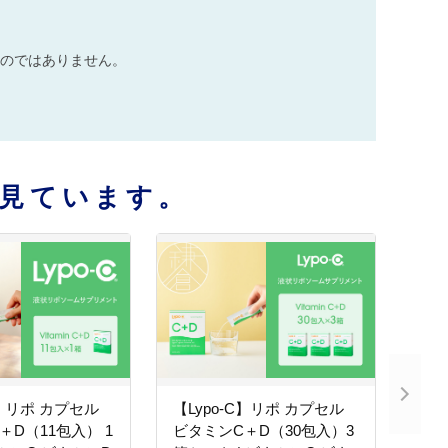
のではありません。
見ています。
C】リポ カプセル
【Lypo-C】リポ カプセル
＋D（11包入） 1
ビタミンC＋D（30包入）3