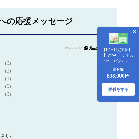
への応援メッセージ
【12ヶ月定期便】
【Lypo-C】リポ カ
プセル ビタミンC
(0)
＋D（30包入） 2箱
(0)
寄付額
｜ ビタミンC ビタ
808,000円
(0)
ミンD 健康 美容 サ
プリ サプリメント
(0)
ビタミン 人気 リポ
寄付をする
(0)
ソーム おすすめ
LypoC Lypo-C リポ
シー 国産 液体 送料
無料 神奈川 鎌倉
ださい。