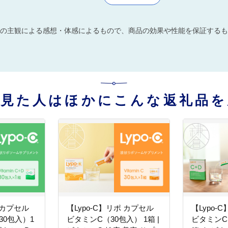
の主観による感想・体感によるもので、商品の効果や性能を保証するも
を見た人はほかにこんな返礼品を
 カプセル
【Lypo-C】リポ カプセル
【Lypo-
30包入）1
ビタミンC（30包入） 1箱 |
ビタミンC