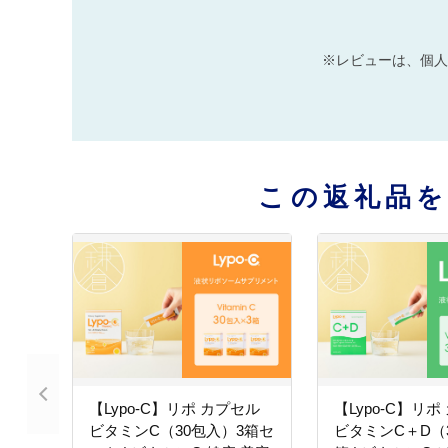
※レビューは、個人
この返礼品
【Lypo-C】リポ カプセル
【Lypo-C】リポ
ビタミンC（30包入）3箱セ
ビタミンC＋D（