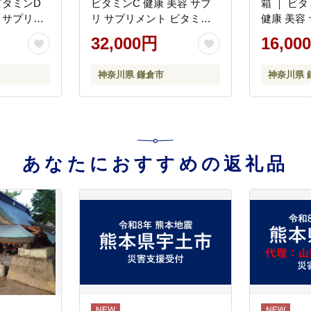
ビタミンC 健康 美容 サプ
箱 ｜ ビタミンC
 サプリメ
リ サプリメント ビタミン
健康 美容
気 リポソ
人気 リポソーム おすすめ
ント ビタ
32,000円
16,00
C Lypo-
LypoC Lypo-C リポシー 国
ーム おすすめ
 液体 送料
産 液体 送料無料 神奈川 鎌
C リポシー
神奈川県 鎌倉市
神奈川県 
倉
無料 神奈
あなたにおすすめの返礼品