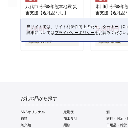
八代市 令和8年熊本地震 災
氷川町 令和8年
害支援【返礼品なし】
害支援【返礼品
当サイトでは、サイト利便性向上のため、クッキー（Coo
1,000円
5,000円
詳細については
プライバシーポリシー
をお読みください
熊本県 八代市
熊本県 氷川町
お礼の品から探す
ANAオリジナル
定期便
酒
肉類
加工食品
旅行・宿泊・
魚介類
麺類
日用品・雑貨