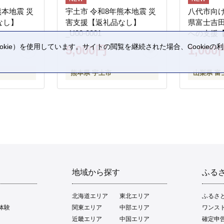
熊本地震 災
宇土市 令和8年熊本地震 災
八代市向け
なし】
害支援【返礼品なし】
県富士吉
_U00-0001
への支援
kie）を使用しています。サイトの閲覧を継続された場合、Cookie
5,000円
1,000
。
熊本県 宇土市
山梨県 富
地域から探す
ふる
北海道エリア
東北エリア
ふるさ
体験
関東エリア
中部エリア
ワンス
近畿エリア
中国エリア
確定申