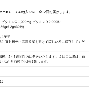
 Vitamin C＋D 30包入×2箱 全12回お届けします。
ビタミンC 1,000mg ビタミンD 2,000IU
6g(6.2g×30包)
り1年半
法】直射日光・高温多湿を避けて涼しい所に保存してくだ
認後、2～3週間以内に発送いたします。２回目以降は、前
より1か月前後でお届け致します。
18