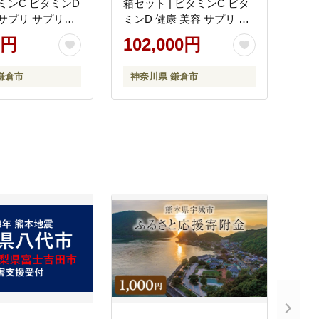
 ビタミンD
箱セット | ビタミンC ビタ
 サプリ サプリメ
ミンD 健康 美容 サプリ サ
ミン 人気 リポソ
プリメント ビタミン 人気
0円
102,000円
 LypoC Lypo-
リポソーム おすすめ LypoC
 国産 液体 送料
Lypo-C リポシー 国産 液体
鎌倉市
神奈川県 鎌倉市
川 鎌倉
送料無料 神奈川 鎌倉