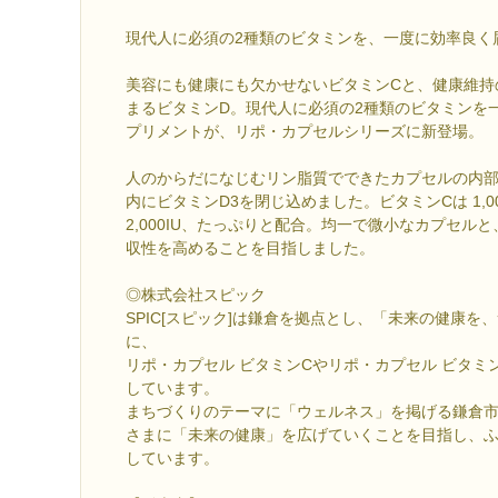
現代人に必須の2種類のビタミンを、一度に効率良く
美容にも健康にも欠かせないビタミンCと、健康維持
まるビタミンD。現代人に必須の2種類のビタミンを
プリメントが、リポ・カプセルシリーズに新登場。
人のからだになじむリン脂質でできたカプセルの内部
内にビタミンD3を閉じ込めました。ビタミンCは 1,0
2,000IU、たっぷりと配合。均一で微小なカプセル
収性を高めることを目指しました。
◎株式会社スピック
SPIC[スピック]は鎌倉を拠点とし、「未来の健康を
に、
リポ・カプセル ビタミンCやリポ・カプセル ビタミ
しています。
まちづくりのテーマに「ウェルネス」を掲げる鎌倉
さまに「未来の健康」を広げていくことを目指し、
しています。