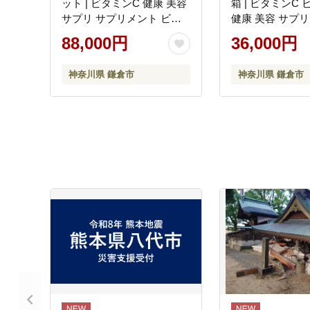
ット | ビタミンC 健康 美容
箱 | ビタミンC ビタミンD
サプリ サプリメント ビタ
健康 美容 サプリ
ミン 人気 リポソーム おす
ント ビタミン 人
88,000円
36,000円
すめ LypoC Lypo-C リポシ
ーム おすすめ Lypo
ー 国産 液体 送料無料 神奈
C リポシー 国産
神奈川県 鎌倉市
神奈川県 鎌倉市
川 鎌倉
無料 神奈川 鎌倉