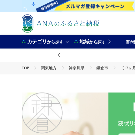
カテゴリ
地域
から探す
から探す
寄付
TOP
関東地方
神奈川県
鎌倉市
【12ヶ
TOP
日用品・雑貨
美容雑貨
【12ヶ月定期便】【Lypo-C】リポ カプセル ビタミンC＋D（30包入
無料 神奈川 鎌倉