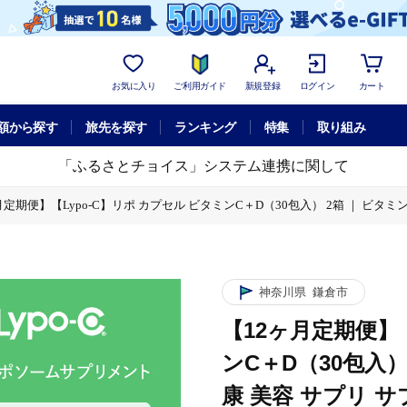
お気に入り
ご利用ガイド
新規登録
ログイン
カート
額から探す
旅先を探す
ランキング
特集
取り組み
「ふるさとチョイス」システム連携に関して
月定期便】【Lypo-C】リポ カプセル ビタミンC＋D（30包入） 2箱 ｜ ビタミンC
） 2箱 ｜ ビタミンC ビタミンD 健康 美容 サプリ サプリメント ビタミン 人気 
神奈川県
鎌倉市
【12ヶ月定期便】【
ンC＋D（30包入）
康 美容 サプリ 