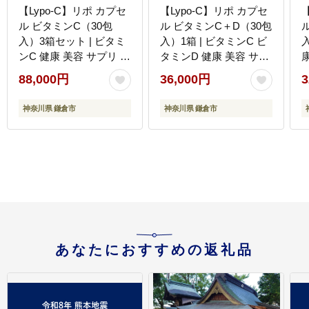
【Lypo-C】リポ カプセ
【Lypo-C】リポ カプセ
ル ビタミンC（30包
ル ビタミンC＋D（30包
入）3箱セット | ビタミ
入）1箱 | ビタミンC ビ
入
ンC 健康 美容 サプリ サ
タミンD 健康 美容 サプ
プリメント ビタミン 人
リ サプリメント ビタミ
88,000円
36,000円
3
気 リポソーム おすすめ
ン 人気 リポソーム おす
LypoC Lypo-C リポシー
すめ LypoC Lypo-C リポ
L
神奈川県 鎌倉市
神奈川県 鎌倉市
国産 液体 送料無料 神奈
シー 国産 液体 送料無料
川 鎌倉
神奈川 鎌倉
あなたにおすすめの返礼品