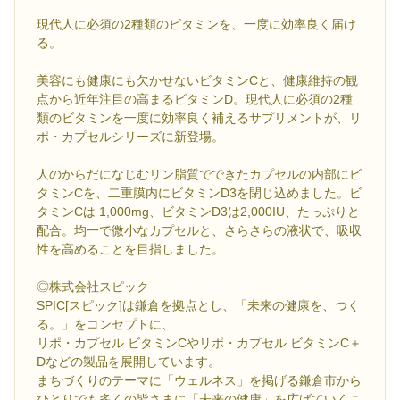
現代人に必須の2種類のビタミンを、一度に効率良く届け
る。
美容にも健康にも欠かせないビタミンCと、健康維持の観
点から近年注目の高まるビタミンD。現代人に必須の2種
類のビタミンを一度に効率良く補えるサプリメントが、リ
ポ・カプセルシリーズに新登場。
人のからだになじむリン脂質でできたカプセルの内部にビ
タミンCを、二重膜内にビタミンD3を閉じ込めました。ビ
タミンCは 1,000mg、ビタミンD3は2,000IU、たっぷりと
配合。均一で微小なカプセルと、さらさらの液状で、吸収
性を高めることを目指しました。
◎株式会社スピック
SPIC[スピック]は鎌倉を拠点とし、「未来の健康を、つく
る。」をコンセプトに、
リポ・カプセル ビタミンCやリポ・カプセル ビタミンC＋
Dなどの製品を展開しています。
まちづくりのテーマに「ウェルネス」を掲げる鎌倉市から
ひとりでも多くの皆さまに「未来の健康」を広げていくこ