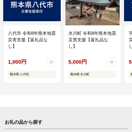
八代市 令和8年熊本地震
氷川町 令和8年熊本地震
災害支援【返礼品な
災害支援【返礼品な
し】
し】
し
1,000円
5,000円
5
熊本県 八代市
熊本県 氷川町
お礼の品から探す