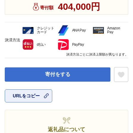
404,000円
寄付額
クレジット
Amazon
ANA Pay
カード
Pay
決済方法
d払い
PayPay
決済方法ごとに決済上限額が異なります。
寄付をする
URLをコピー
お気に入
返礼品について