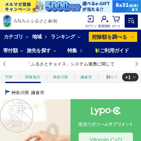
ログイン
新規登録
カート
カテゴリ
地域
ランキング
控除額を調べる
寄付額
旅先を探す
特集
ご利用ガイド
「ふるさとチョイス」システム連携に関して
+1
TOP
関東地方
神奈川県
鎌倉市
【6ヶ月定期便】【Lyp
TOP
日用品・雑貨
美容雑貨
【6ヶ月定期便】【Lypo-C】リ
神奈川県
鎌倉市