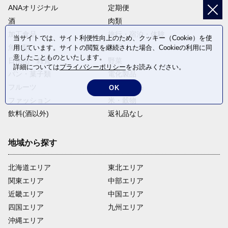
ANAオリジナル
定期便
酒
肉類
加工食品
旅行・宿泊・体験
当サイトでは、サイト利便性向上のため、クッキー（Cookie）を使
魚介類
麺類
用しています。サイトの閲覧を継続された場合、Cookieの利用に同
意したことものといたします。
日用品・雑貨
野菜
詳細については
プライバシーポリシー
をお読みください。
パン・菓子類
電化製品
フルーツ
卵・乳製品
OK
ファッション
米・穀物
飲料(酒以外)
返礼品なし
地域から探す
北海道エリア
東北エリア
関東エリア
中部エリア
近畿エリア
中国エリア
四国エリア
九州エリア
沖縄エリア