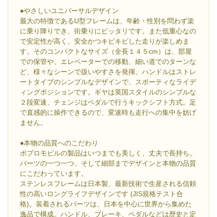
●やさしいユニバーサルデザイン
最大の特徴であるU型フレームは、年齢・性別を問わず楽
に乗り降りでき、街乗りにピッタリです。また低重心なの
で安定性が高く、安全かつキビキビした走りが楽しめま
す。そのコンパクトなサイズ（全長１４５cm）は、部屋
での保管や、エレベーターでの移動、細い道でのターンな
ど、様々なシーンで扱いやすさを発揮。ハンドルはストレ
ートタイプのシンプルなデザインで、スポーティなライデ
ィングポジションです。ギヤは英国スタイルのシンプルな
２段変速、チェンジはペダルで行うキックシフト方式。足
で直感的に操作できるので、変速時も走行への集中を妨げ
ません。
●本物の品質へのこだわり
ポプロモビルの製品はいつまでも美しく、丈夫で長持ち。
パーツの一つ一つ、そして細部までデザインと本物の品質
にこだわっています。
ステンレスフレームは日本製、最新技術で生産される信頼
性の高いロングライフデザインです (JIS規格テスト合
格)。装着されるパーツは、日本を中心に世界から集めた
逸品で構成。ハンドル、ブレーキ、ペダルなどは歴史と定