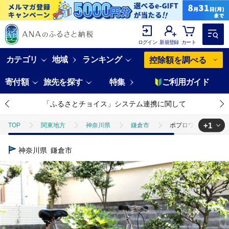
ログイン
新規登録
カート
カテゴリ
地域
ランキング
控除額を調べる
寄付額
旅先を探す
特集
ご利用ガイド
「ふるさとチョイス」システム連携に関して
+1
TOP
関東地方
神奈川県
鎌倉市
ポプロワン（フェン
TOP
日用品・雑貨
スポーツ用品
ポプロワン（フェンダー付
神奈川県
鎌倉市