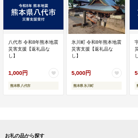
八代市 令和8年熊本地震
氷川町 令和8年熊本地震
災害支援【返礼品な
災害支援【返礼品な
し】
し】
し
1,000円
5,000円
5
熊本県 八代市
熊本県 氷川町
お礼の品から探す