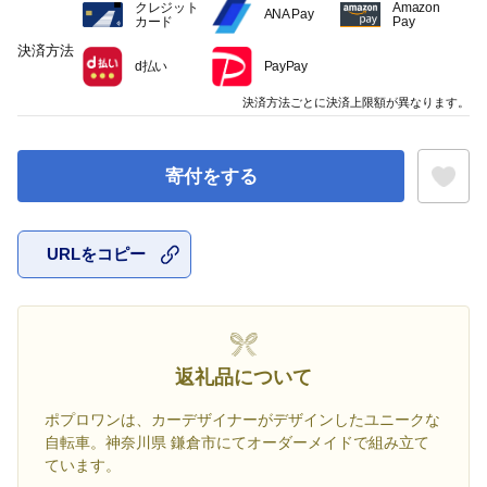
クレジット
Amazon
ANA Pay
カード
Pay
決済方法
d払い
PayPay
決済方法ごとに決済上限額が異なります。
寄付をする
URLをコピー
お気に入
返礼品について
ポプロワンは、カーデザイナーがデザインしたユニークな
自転車。神奈川県 鎌倉市にてオーダーメイドで組み立て
ています。