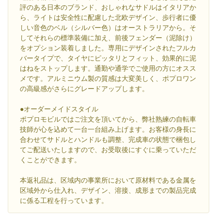
評のある日本のブランド、おしゃれなサドルはイタリアか
ら、ライトは安全性に配慮した北欧デザイン、歩行者に優
しい音色のベル（シルバー色）はオーストラリアから。そ
してそれらの標準装備に加え、前後フェンダー（泥除け）
をオプション装着しました。専用にデザインされたフルカ
バータイプで、タイヤにピッタリとフィット、効果的に泥
はねをストップします。通勤や通学でご使用の方にオスス
メです。アルミニウム製の質感は大変美しく、ポプロワン
の高級感がさらにグレードアップします。
●オーダーメイドスタイル
ポプロモビルではご注文を頂いてから、弊社熟練の自転車
技師が心を込めて一台一台組み上げます。お客様の身長に
合わせてサドルとハンドルも調整、完成車の状態で梱包し
てご配送いたしますので、お受取後にすぐに乗っていただ
くことができます。
本返礼品は、区域内の事業所において原材料である金属を
区域外から仕入れ、デザイン、溶接、成形までの製品完成
に係る工程を行っています。