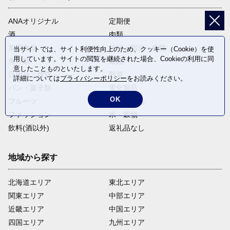
ANAオリジナル
定期便
酒
肉類
加工食品
旅行・宿泊・体験
当サイトでは、サイト利便性向上のため、クッキー（Cookie）を使
用しています。サイトの閲覧を継続された場合、Cookieの利用に同
魚介類
麺類
意したことものといたします。
日用品・雑貨
野菜
詳細については
プライバシーポリシー
をお読みください。
パン・菓子類
電化製品
OK
フルーツ
卵・乳製品
ファッション
米・穀物
飲料(酒以外)
返礼品なし
地域から探す
北海道エリア
東北エリア
関東エリア
中部エリア
近畿エリア
中国エリア
四国エリア
九州エリア