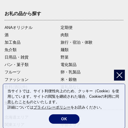
お礼の品から探す
ANAオリジナル
定期便
酒
肉類
加工食品
旅行・宿泊・体験
魚介類
麺類
日用品・雑貨
野菜
パン・菓子類
電化製品
フルーツ
卵・乳製品
ファッション
米・穀物
飲料(酒以外)
返礼品なし
当サイトでは、サイト利便性向上のため、クッキー（Cookie）を使
用しています。サイトの閲覧を継続された場合、Cookieの利用に同
意したことものといたします。
地域から探す
詳細については
プライバシーポリシー
をお読みください。
北海道エリア
東北エリア
OK
関東エリア
中部エリア