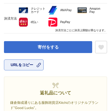
クレジット
Amazon
ANA Pay
カード
Pay
決済方法
d払い
PayPay
決済方法ごとに決済上限額が異なります。
寄付をする
URLをコピー
お気に入
返礼品について
鎌倉御成通りにある服飾雑貨店Kitchiのオリジナルブラン
ド”Good Lucks”。