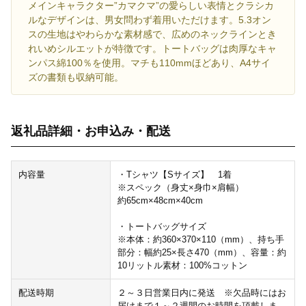
メインキャラクター”カマクマ”の愛らしい表情とクラシカ
ルなデザインは、男女問わず着用いただけます。5.3オン
スの生地はやわらかな素材感で、広めのネックラインとき
れいめシルエットが特徴です。トートバッグは肉厚なキャ
ンパス綿100％を使用。マチも110mmほどあり、A4サイ
ズの書類も収納可能。
返礼品詳細・お申込み・配送
内容量
・Tシャツ【Sサイズ】 1着
※スペック（身丈×身巾×肩幅）
約65cm×48cm×40cm
・トートバッグサイズ
※本体：約360×370×110（mm）、持ち手
部分：幅約25×長さ470（mm）、容量：約
10リットル素材：100%コットン
配送時期
２～３日営業日内に発送 ※欠品時にはお
届けまで１～２週間のお時間を頂戴しま