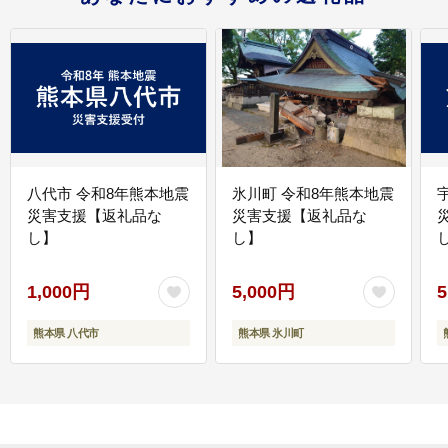
八代市 令和8年熊本地震
氷川町 令和8年熊本地震
災害支援【返礼品な
災害支援【返礼品な
し】
し】
し
1,000円
5,000円
5
熊本県 八代市
熊本県 氷川町