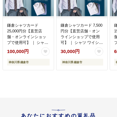
鎌倉シャツカード
鎌倉シャツカード 7,500
25,000円分【直営店
円分【直営店舗・オン
舗・オンラインショッ
ラインショップで使用
プで使用可】 ｜ シャツ
可】 ｜ シャツ ワイシャ
ワイシャツ メンズ オー
ツ メンズ オーダー シャ
100,000円
30,000円
6
ダー シャツ 人気 おすす
ツ 人気 おすすめ ギフト
め ギフトカード 紳士服
カード 紳士服 レディー
め ギフトカ
神奈川県 鎌倉市
神奈川県 鎌倉市
レディースシャツ カジ
スシャツ カジュアルシ
ュアルシャツ ビジネス
ャツ ビジネスシャツ 贈
シャツ 贈答用 送料無料
答用 送料無料 神奈川 鎌
神奈川 鎌倉
倉
あなたにおすすめの返礼品