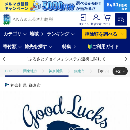
ログイン
新規登録
カート
カテゴリ
地域
ランキング
控除額を調べる
寄付額
旅先を探す
特集
ご利用ガイド
「ふるさとチョイス」システム連携に関して
+2
TOP
関東地方
神奈川県
鎌倉市
【ホワイト・Sサイズ
TOP
ファッション
服
【ホワイト・Sサイズ】鎌倉の人気キ
神奈川県
鎌倉市
TOP
ファッション
鞄
【ホワイト・Sサイズ】鎌倉の人気キ