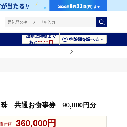
控除上限額まで
控除額を調べる
あと
***,***円
珠 共通お食事券 90,000円分
360,000円
寄付額