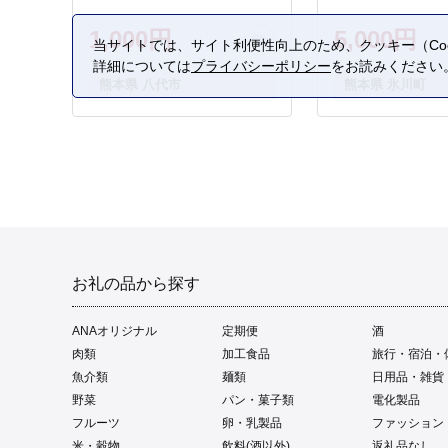
1,000円
5,000円
当サイトでは、サイト利便性向上のため、クッキー（Coo
詳細については
プライバシーポリシー
をお読みください
熊本県 八代市
熊本県 氷川町
お礼の品から探す
ANAオリジナル
定期便
酒
肉類
加工食品
旅行・宿泊・
魚介類
麺類
日用品・雑貨
野菜
パン・菓子類
電化製品
フルーツ
卵・乳製品
ファッション
米・穀物
飲料(酒以外)
返礼品なし