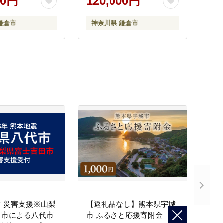
00円
120,000円
人気 おすすめ レ
気 おすすめ お食事券 レス
食事 チケット 送
トラン 高級ディナー 記念
鎌倉市
神奈川県 鎌倉市
奈川 鎌倉
日ディナー プレゼント ギ
フト券 グルメ 送料無料 鎌
倉 神奈川
 災害支援※山梨
【返礼品なし】熊本県宇城
田市による八代市
市 ふるさと応援寄附金