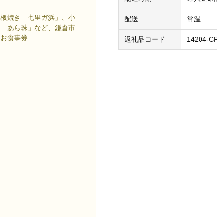
鉄板焼き 七里ガ浜」、小
配送
常温
理 あら珠」など、鎌倉市
るお食事券
返礼品コード
14204-C