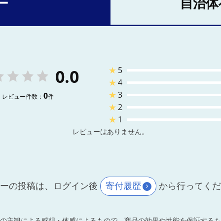
ー
自治体
★
5
0.0
★
4
★
3
0
レビュー件数：
件
★
2
★
1
レビューはありません。
ーの投稿は、ログイン後
寄付履歴
から行ってく
の主観による感想・体感によるもので、商品の効果や性能を保証するも