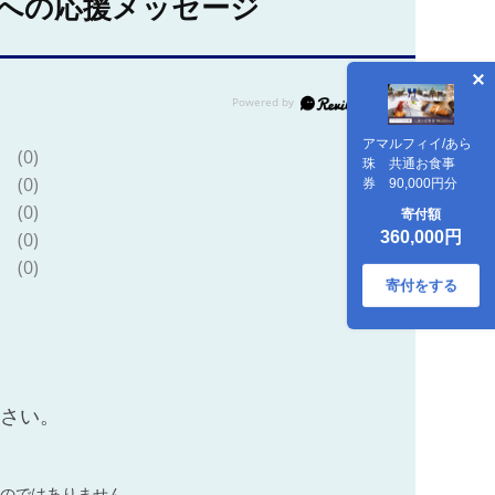
への応援メッセージ
アマルフィイ/あら
(0)
珠 共通お食事
(0)
券 90,000円分
(0)
寄付額
360,000円
(0)
(0)
寄付をする
ださい。
のではありません。