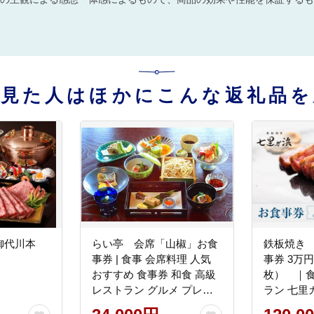
を見た人はほかにこんな返礼品を
御代川本
らい亭 会席「山椒」お食
鉄板焼き
事券 | 食事 会席料理 人気
事券 3万
おすすめ 食事券 和食 高級
枚） ｜食
レストラン グルメ プレゼ
ラン 七里
ント 送料無料 神奈川 鎌倉
ース 高級ディ