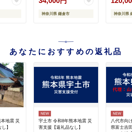
34,000円
120,0
ペア利用 
ストラン 
神奈川県 鎌倉市
神奈川県 
料無料 神
あなたにおすすめの返礼品
熊本地震 災
宇土市 令和8年熊本地震 災
八代市向け
なし】
害支援【返礼品なし】
県富士吉