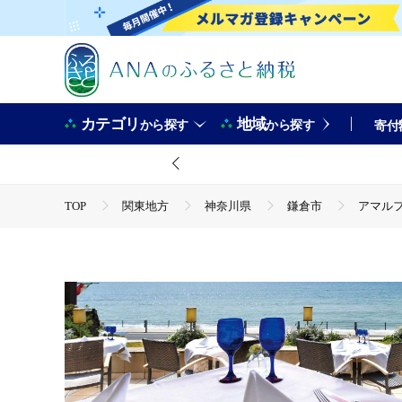
カテゴリ
地域
から探す
から探す
寄付
TOP
関東地方
神奈川県
鎌倉市
アマルフ
TOP
旅行・宿泊・体験
体験チケット
食事券