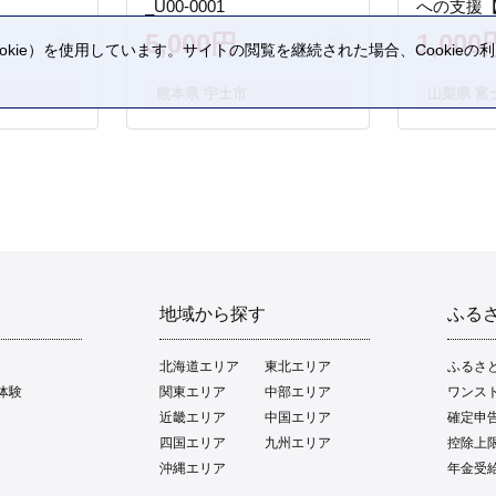
_U00-0001
への支援
5,000円
1,000
kie）を使用しています。サイトの閲覧を継続された場合、Cookie
。
熊本県 宇土市
山梨県 富
地域から探す
ふる
北海道エリア
東北エリア
ふるさ
体験
関東エリア
中部エリア
ワンス
近畿エリア
中国エリア
確定申
四国エリア
九州エリア
控除上
沖縄エリア
年金受