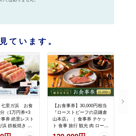
見ています。
 七里ガ浜 お食
【お食事券】30,000円相当
円分（1万円券×3
『ローストビーフの店鎌倉
事券 絶景レスト
山本店』 ｜ 食事券 チケッ
ガ浜 鉄板焼き コ
ト 食事 旅行 観光 肉 ロース
ナー 記念日
トビーフ お肉 にく 牛肉 人