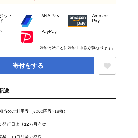
ジット
ANA Pay
Amazon
ド
Pay
い
PayPay
決済方法ごとに決済上限額が異なります。
寄付をする
配送
お気に入り登録
0円相当のご利用券（5000円券×18枚）
：発行日より12カ月有効
認後、10日前後で発送