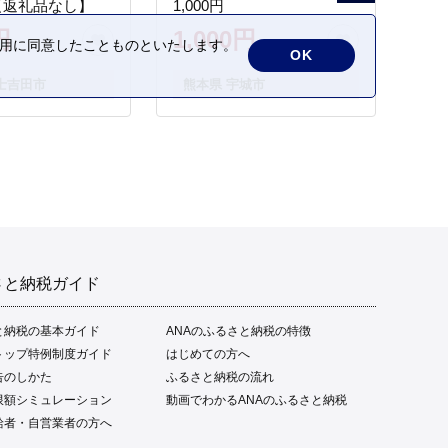
【返礼品なし】
1,000円
円
1,000円
の利用に同意したことものといたします。
OK
士吉田市
熊本県 宇城市
さと納税ガイド
と納税の基本ガイド
ANAのふるさと納税の特徴
トップ特例制度ガイド
はじめての方へ
告のしかた
ふるさと納税の流れ
限額シミュレーション
動画でわかるANAのふるさと納税
給者・自営業者の方へ