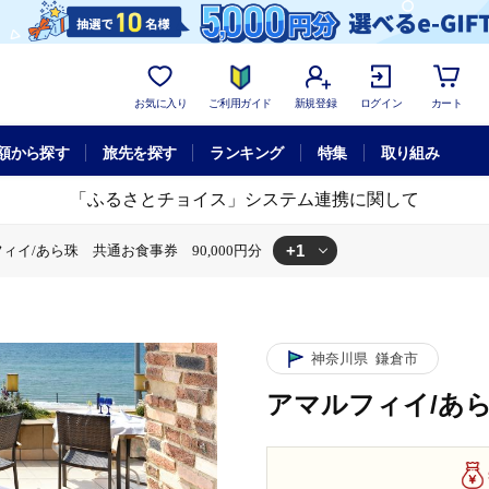
お気に入り
ご利用ガイド
新規登録
ログイン
カート
額から探す
旅先を探す
ランキング
特集
取り組み
「ふるさとチョイス」システム連携に関して
+1
ィイ/あら珠 共通お食事券 90,000円分
アマルフィイ/あら珠 共通お食事券 90,000円分
神奈川県
鎌倉市
アマルフィイ/あら