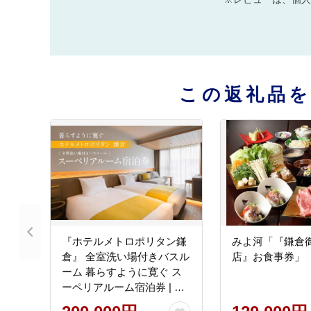
この返礼品
『ホテルメトロポリタン鎌
みよ河「『鎌倉
倉』 全室洗い場付きバスル
店』お食事券」
ーム 暮らすように寛ぐ ス
ーペリアルーム宿泊券 | 宿
泊 ホテル スーペリアルー