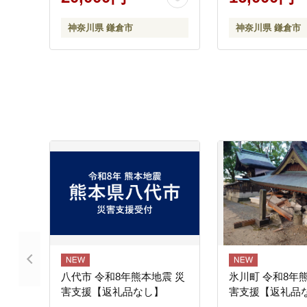
かい 肉料理 贈答用 ギフト
レゼント ギフト 
用 お取り寄せ 送料無料 鎌
取り寄せ 豚肉 お
神奈川県 鎌倉市
神奈川県 鎌倉市
倉 神奈川
料無料 神奈川 
八代市 令和8年熊本地震 災
氷川町 令和8年
害支援【返礼品なし】
害支援【返礼品