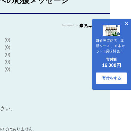
への応援メッセージ
(0)
鎌倉三留商店「薬
膳ソース 」６本セ
(0)
ット | 調味料 薬膳
(0)
健康食品 ソース セ
寄付額
(0)
ット商品 料理 ヘル
16,000円
シー 自然食品 栄養
(0)
人気 おすすめ 送料
無料 神奈川 鎌倉
寄付をする
ださい。
のではありません。