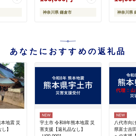
贈答用 お
送料無料 
すすめ 送
神奈川県 鎌倉市
神奈川県 
鎌倉
あなたにおすすめの返礼品
熊本地震 災
宇土市 令和8年熊本地震 災
八代市向け
なし】
害支援【返礼品なし】
県富士吉
_U00-0001
への支援