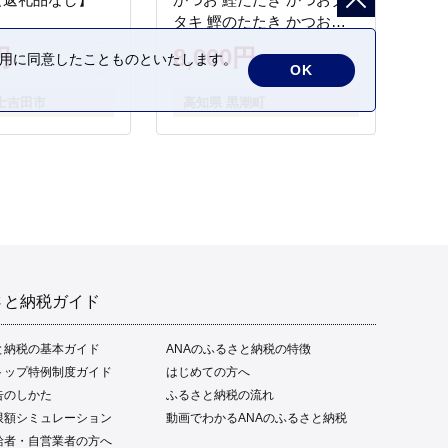
タキ 鰹のたたき かつおの
タタキ 藁焼き わら焼き 魚
円
8,000円
の利用に同意したことものといたします。
さかな 海鮮 刺身 お刺身 冷
OK
凍 ご家庭用 グルメ 特産品
士吉田市
高知県 黒潮町
ご当地 本場 高知 黒潮町 ギ
フト 贈答品 人気 返礼品 ふ
るさと納税 魚介類 高知県
産 土佐名物 高知県 高評価
食卓 ご飯のお供 父の日 ギ
フト プレゼント[1669]
さと納税ガイド
と納税の基本ガイド
ANAのふるさと納税の特徴
トップ特例制度ガイド
はじめての方へ
告のしかた
ふるさと納税の流れ
限額シミュレーション
動画でわかるANAのふるさと納税
給者・自営業者の方へ