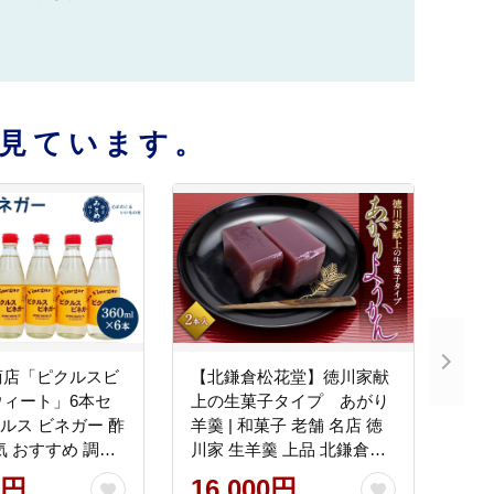
見ています。
商店「ピクルスビ
【北鎌倉松花堂】徳川家献
ウィート」6本セ
上の生菓子タイプ あがり
羊羹 | 和菓子 老舗 名店 徳
気 おすすめ 調味
川家 生羊羹 上品 北鎌倉銘
 プレゼント 健康
菓 茶菓子 贈答用 人気 おす
0円
16,000円