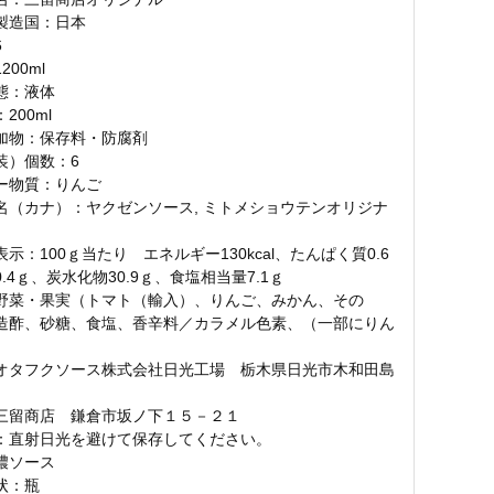
製造国：日本
6
00ml
態：液体
200ml
加物：保存料・防腐剤
装）個数：6
ー物質：りんご
名（カナ）：ヤクゼンソース, ミトメショウテンオリジナ
示：100ｇ当たり エネルギー130kcal、たんぱく質0.6
.4ｇ、炭水化物30.9ｇ、食塩相当量7.1ｇ
野菜・果実（トマト（輸入）、りんご、みかん、その
造酢、砂糖、食塩、香辛料／カラメル色素、（一部にりん
）
オタフクソース株式会社日光工場 栃木県日光市木和田島
三留商店 鎌倉市坂ノ下１５－２１
：直射日光を避けて保存してください。
濃ソース
状：瓶