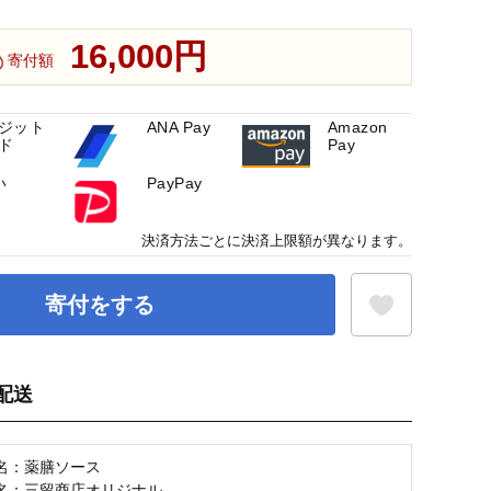
16,000円
寄付額
ジット
ANA Pay
Amazon
ド
Pay
い
PayPay
決済方法ごとに決済上限額が異なります。
寄付をする
配送
お気に入り登録
名：薬膳ソース
名：三留商店オリジナル