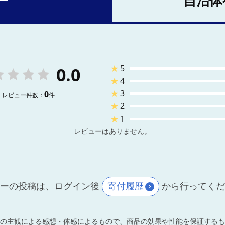
ー
自治体
★
5
0.0
★
4
★
3
0
レビュー件数：
件
★
2
★
1
レビューはありません。
ーの投稿は、ログイン後
寄付履歴
から行ってく
の主観による感想・体感によるもので、商品の効果や性能を保証するも