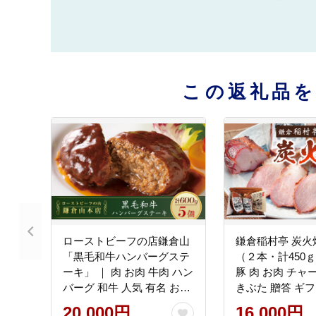
この返礼品
ローストビーフの店鎌倉山
鎌倉稲村亭 炭火
「黒毛和牛ハンバーグステ
（２本・計450ｇ
ーキ」 ｜ 肉 お肉 牛肉 ハン
豚 肉 お肉 チャ
バーグ 和牛 人気 有名 おす
きぶた 贈答 ギフ
すめ 黒毛和牛 国産牛 柔ら
すすめ 炭火 土産
20,000円
16,000円