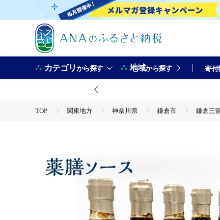
カテゴリ
地域
から探す
から探す
寄付
TOP
関東地方
神奈川県
鎌倉市
鎌倉三留
TOP
加工食品
調味料
鎌倉三留商店「薬膳ソース
TOP
加工食品
缶詰・瓶詰
ほかの缶詰・瓶詰
鎌倉三留商店「薬膳ソース 」６本セット | 調味料 薬膳 健康食品 