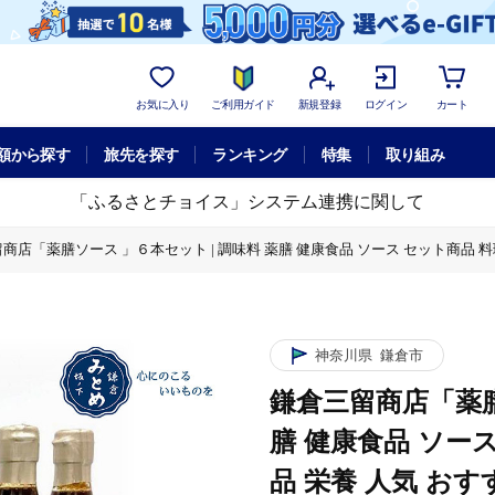
お気に入り
ご利用ガイド
新規登録
ログイン
カート
額から探す
旅先を探す
ランキング
特集
取り組み
「ふるさとチョイス」システム連携に関して
商店「薬膳ソース 」６本セット | 調味料 薬膳 健康食品 ソース セット商品 料
 」６本セット | 調味料 薬膳 健康食品 ソース セット商品 料理 ヘルシー 自然
ソース セット商品 料理 ヘルシー 自然食品 栄養 人気 おすすめ 送料無料 神奈
神奈川県
鎌倉市
鎌倉三留商店「薬膳
膳 健康食品 ソー
品 栄養 人気 おす