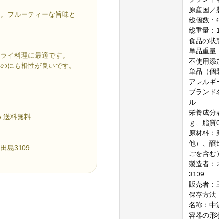
原産国／
味。フルーティーな旨味と
総個数：
総重量：12
食品の状
単品重量：
フライ料理に最適です。
不使用添
めのにも相性が良いです。
単品（個
アレルギ
ブランド
ル
栄養成分表
め 送料無料
ｇ、脂質0
原材料：
他）、醸
島3109
ごを含む
製造者：
3109
販売者：
保存方法
名称：中
容器の形