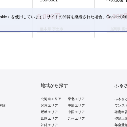
5,000円
1,000
kie）を使用しています。サイトの閲覧を継続された場合、Cookie
。
熊本県 宇土市
山梨県 富
地域から探す
ふる
北海道エリア
東北エリア
ふるさ
体験
関東エリア
中部エリア
ワンス
近畿エリア
中国エリア
確定申
四国エリア
九州エリア
控除上
沖縄エリア
年金受