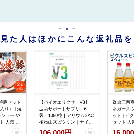
を見た人はほかにこんな返礼品を
焼豚セット
【バイオエリクサーV3】
鎌倉三留
入り） | 焼
疲労サポートサプリ｜6
ネガース
ーシュー や
袋・1080粒｜アリウムSAC
ット | ピクルス ビネガー 酢
ト 人気 お
植物由来ビタミン｜ナイト
セット 人
 贈り物 プ
プロテイン
料 ギフト
106,000円
16,00