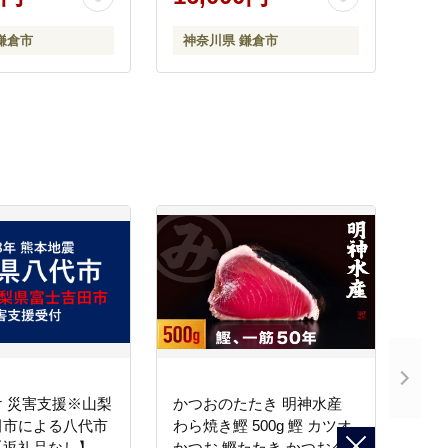
神奈川 鎌倉
すめ 羊羹 和菓子 甘味 茶道
菓子 贈り物 送料無料 神奈
鎌倉市
神奈川県 鎌倉市
川 鎌倉
 災害支援※山梨
かつおのたたき 明神水産
田市による八代市
わら焼き鰹 500g 鰹 カツオ
【返礼品なし】
かつお 鰹たたき かつおタ