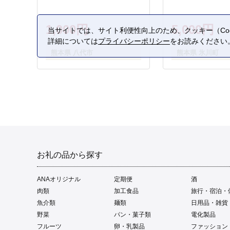
1,000円
5,000円
当サイトでは、サイト利便性向上のため、クッキー（Coo
詳細については
プライバシーポリシー
をお読みください
熊本県 八代市
熊本県 氷川町
お礼の品から探す
ANAオリジナル
定期便
酒
肉類
加工食品
旅行・宿泊・
魚介類
麺類
日用品・雑貨
野菜
パン・菓子類
電化製品
フルーツ
卵・乳製品
ファッション