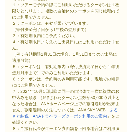
１：ツアーご予約の際にご利用いただけるクーポンは１枚
限りとなります。複数の自治体のクーポンを同じ旅程内で
はご利用できません。
２：クーポンは、有効期限がございます。
（寄付決済完了日から1年後の翌月まで）
３：有効期限内にご予約ください。
４：有効期限日より先のご出発日にはご利用いただけませ
ん。
（例：有効期限1月31日の場合、1月31日までのご出発に
適用可能）
５：クーポンは、有効期限内（寄付決済完了日から１年後
翌月月末まで）でのみご利用いただけます。
６：クーポンは、予約時のみ利用可能です。現地での精算
にはご利用できません。
７：2024年10月1日以降に同一の自治体で一度に複数のお
申込みを頂き、獲得されたクーポン点数が50,000点以上と
なった場合は、ANAホームページ上での割引適用が出来ま
せん。割引適用の方法については、ANA SKY WEB「
ふる
さと納税 ANAトラベラーズクーポン利用のご案内
」をご
確認ください。
８：ご旅行代金がクーポン券面額を下回る場合はご利用頂