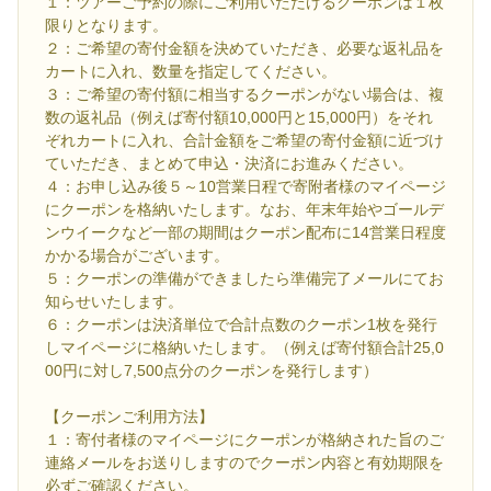
１：ツアーご予約の際にご利用いただけるクーポンは１枚
限りとなります。
２：ご希望の寄付金額を決めていただき、必要な返礼品を
カートに入れ、数量を指定してください。
３：ご希望の寄付額に相当するクーポンがない場合は、複
数の返礼品（例えば寄付額10,000円と15,000円）をそれ
ぞれカートに入れ、合計金額をご希望の寄付金額に近づけ
ていただき、まとめて申込・決済にお進みください。
４：お申し込み後５～10営業日程で寄附者様のマイページ
にクーポンを格納いたします。なお、年末年始やゴールデ
ンウイークなど一部の期間はクーポン配布に14営業日程度
かかる場合がございます。
５：クーポンの準備ができましたら準備完了メールにてお
知らせいたします。
６：クーポンは決済単位で合計点数のクーポン1枚を発行
しマイページに格納いたします。（例えば寄付額合計25,0
00円に対し7,500点分のクーポンを発行します）
【クーポンご利用方法】
１：寄付者様のマイページにクーポンが格納された旨のご
連絡メールをお送りしますのでクーポン内容と有効期限を
必ずご確認ください。