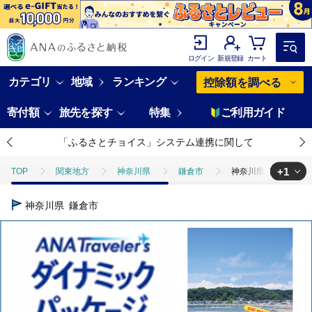
ログイン
新規登録
カート
カテゴリ
地域
ランキング
控除額を調べる
寄付額
旅先を探す
特集
ご利用ガイド
「ふるさとチョイス」システム連携に関して
+1
TOP
関東地方
神奈川県
鎌倉市
神奈川県鎌倉市ANA
TOP
ANAオリジナル
ANA関連返礼品
ダイナミックパッケ
神奈川県
鎌倉市