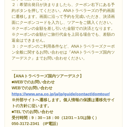
２：希望出発日が決まりましたら、クーポン右下にある予
約ボタンを押してください。ANAトラベラーズの予約画面
に遷移します。画面に沿って予約を完成いただき、決済画
面にクーポンコードを入力し、ツアーをご購入ください。
※クーポンの金額を差し引いた金額での決済となります。
※クーポンの金額がご旅行代金を上回る場合でも、差額の
返金はできません。
３：クーポンのご利用条件など、ANAトラベラーズクーポ
ン全般に関するお問い合わせは『ANAトラベラーズ国内ツ
アーデスク』までお問い合わせください。
-------------------------------------------------
【ANAトラベラーズ国内ツアーデスク】
■WEBでのお問い合わせ
WEBでのお問い合わせ
https://www.ana.co.jp/ja/jp/guide/contact/domtour/
※外部サイトへ遷移します。個人情報の保護は遷移先サイ
トの方針に従います。
■TELでのお問い合わせ
受付時間：9：30～18：00（12/31～1/3は除く）
050-3172-2341 （IP電話）