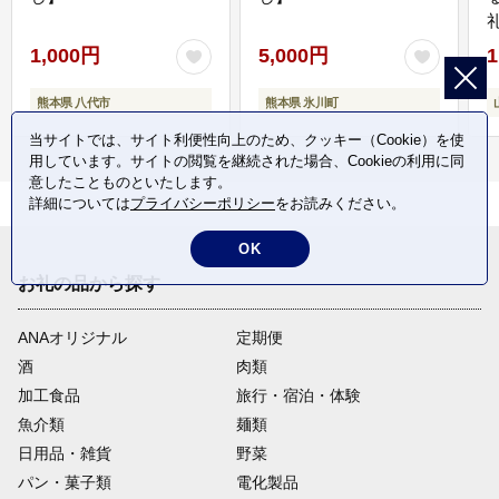
1,000円
5,000円
1
熊本県 八代市
熊本県 氷川町
当サイトでは、サイト利便性向上のため、クッキー（Cookie）を使
用しています。サイトの閲覧を継続された場合、Cookieの利用に同
意したことものといたします。
詳細については
プライバシーポリシー
をお読みください。
OK
お礼の品から探す
ANAオリジナル
定期便
酒
肉類
加工食品
旅行・宿泊・体験
魚介類
麺類
日用品・雑貨
野菜
パン・菓子類
電化製品