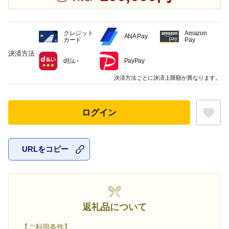
クレジット
Amazon
ANA Pay
カード
Pay
決済方法
d払い
PayPay
決済方法ごとに決済上限額が異なります。
ログイン
URLをコピー
お気に入
返礼品について
【ご利用条件】