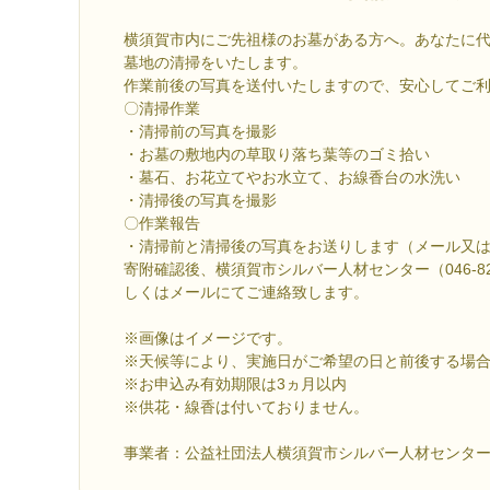
横須賀市内にご先祖様のお墓がある方へ。あなたに
墓地の清掃をいたします。
作業前後の写真を送付いたしますので、安心してご
〇清掃作業
・清掃前の写真を撮影
・お墓の敷地内の草取り落ち葉等のゴミ拾い
・墓石、お花立てやお水立て、お線香台の水洗い
・清掃後の写真を撮影
〇作業報告
・清掃前と清掃後の写真をお送りします（メール又
寄附確認後、横須賀市シルバー人材センター（046-82
しくはメールにてご連絡致します。
※画像はイメージです。
※天候等により、実施日がご希望の日と前後する場
※お申込み有効期限は3ヵ月以内
※供花・線香は付いておりません。
事業者：公益社団法人横須賀市シルバー人材センタ