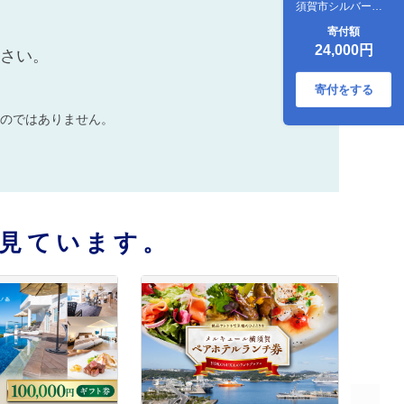
須賀市シルバー人
材センター】
寄付額
[AKCV002]
24,000円
ださい。
寄付をする
のではありません。
見ています。