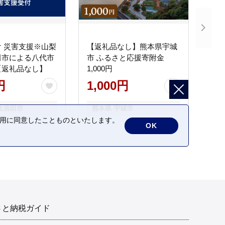
 災害支援※山梨
【返礼品なし】熊本県宇城
田市による八代市
市 ふるさと応援寄附金
【返礼品なし】
1,000円
円
1,000円
士吉田市
熊本県 宇城市
の利用に同意したことものといたします。
OK
さと納税ガイド