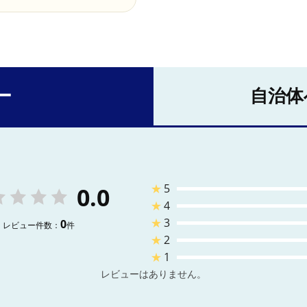
ー
自治体
★
5
0.0
★
4
★
3
0
レビュー件数：
件
★
2
★
1
レビューはありません。