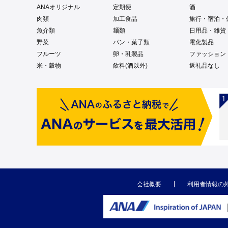
ANAオリジナル
定期便
酒
肉類
加工食品
旅行・宿泊・
魚介類
麺類
日用品・雑貨
野菜
パン・菓子類
電化製品
フルーツ
卵・乳製品
ファッション
米・穀物
飲料(酒以外)
返礼品なし
会社概要
利用者情報の