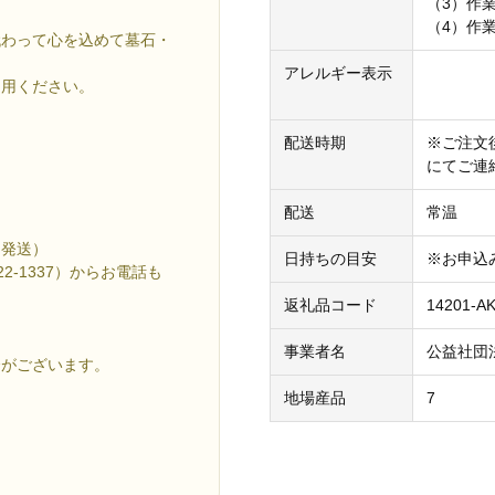
（3）作
（4）作
代わって心を込めて墓石・
アレルギー表示
利用ください。
配送時期
※ご注文
にてご連
配送
常温
は発送）
日持ちの目安
※お申込
2-1337）からお電話も
返礼品コード
14201-A
事業者名
公益社団
合がございます。
地場産品
7
ー