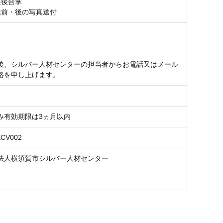
業後合掌
業前・後の写真送付
後、シルバー人材センターの担当者からお電話又はメール
絡を申し上げます。
み有効期限は3ヵ月以内
KCV002
法人横須賀市シルバー人材センター