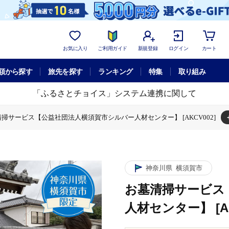
お気に入り
ご利用ガイド
新規登録
ログイン
カート
額から探す
旅先を探す
ランキング
特集
取り組み
「ふるさとチョイス」システム連携に関して
掃サービス【公益社団法人横須賀市シルバー人材センター】 [AKCV002]
体験チケット
お墓清掃サービス【公益社団法人横須賀市シルバー人材センター
神奈川県
横須賀市
お墓清掃サービス
人材センター】 [AK