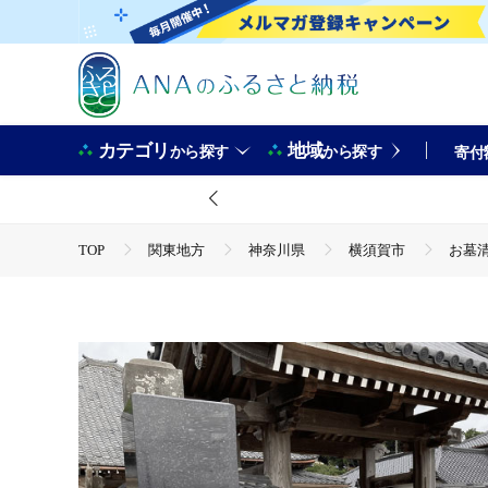
カテゴリ
地域
から探す
から探す
寄付
TOP
関東地方
神奈川県
横須賀市
お墓清
TOP
旅行・宿泊・体験
体験チケット
その他