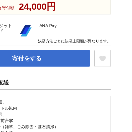
24,000円
寄付額
ジット
ANA Pay
ド
決済方法ごとに決済上限額が異なります。
寄付をする
配送
お気に入り登録
囲」
ートル以内
容」
業前合掌
掃（雑草、ごみ除去・墓石清掃）