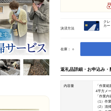
クレ
カー
決済方法
在庫：
○
返礼品詳細・お申込み・
内容量
「作業範
4平方メ
「作業内
（1）作
（2）清