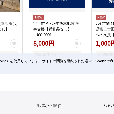
熊本地震 災
宇土市 令和8年熊本地震 災
八代市向け
なし】
害支援【返礼品なし】
県富士吉
_U00-0001
への支援
5,000円
1,000
熊本県 宇土市
山梨県 富
kie）を使用しています。サイトの閲覧を継続された場合、Cookie
。
地域から探す
ふる