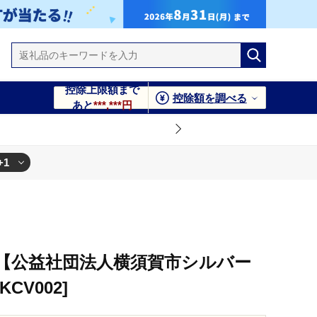
控除上限額まで
控除額を調べる
あと
***,***円
+1
】 [AKCV002]
【公益社団法人横須賀市シルバー
CV002]