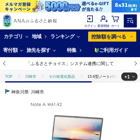
ログイン
新規登録
カート
カテゴリ
地域
ランキング
控除額を調べる
寄付額
旅先を探す
特集
ご利用ガイド
「ふるさとチョイス」システム連携に関して
+1
TOP
川崎市
その他電化製品
15.6型ノートパソコン FMV WA1
TOP
電化製品
パソコン・周辺機器
15.6型ノートパソコン FMV
神奈川県
川崎市