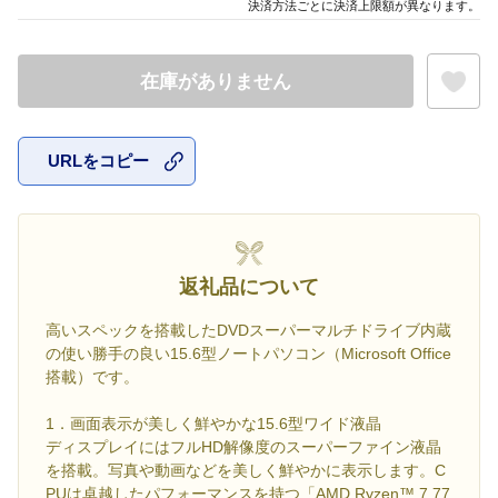
決済方法ごとに決済上限額が異なります。
在庫がありません
URLをコピー
お気に入
返礼品について
高いスペックを搭載したDVDスーパーマルチドライブ内蔵
の使い勝手の良い15.6型ノートパソコン（Microsoft Office
搭載）です。
1．画面表示が美しく鮮やかな15.6型ワイド液晶
ディスプレイにはフルHD解像度のスーパーファイン液晶
を搭載。写真や動画などを美しく鮮やかに表示します。C
PUは卓越したパフォーマンスを持つ「AMD Ryzen™ 7 77