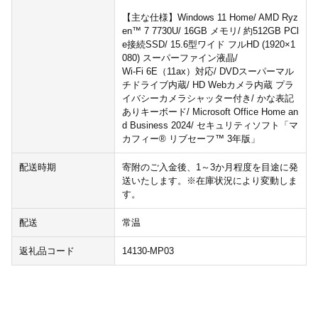
【主な仕様】Windows 11 Home/ AMD Ryz
en™ 7 7730U/ 16GB メモリ/ 約512GB PCl
e接続SSD/ 15.6型ワイド フルHD (1920×1
080) スーパーファイン液晶/
Wi-Fi 6E（11ax）対応/ DVDスーパーマル
チドライブ内蔵/ HD Webカメラ内蔵 プラ
イバシーカメラシャッター付き/ かな表記
ありキーボード/ Microsoft Office Home an
d Business 2024/ セキュリティソフト「マ
カフィー® リブセーフ™ 3年版」
配送時期
寄附のご入金後、1～3か月程度を目途に発
送いたします。※在庫状況により変動しま
す。
配送
常温
返礼品コード
14130-MP03