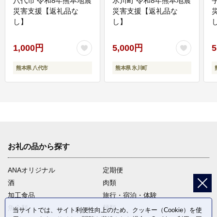
八代市 令和8年熊本地震
氷川町 令和8年熊本地震
災害支援【返礼品な
災害支援【返礼品な
し】
し】
し
1,000円
5,000円
5
熊本県 八代市
熊本県 氷川町
お礼の品から探す
ANAオリジナル
定期便
酒
肉類
加工食品
旅行・宿泊・体験
魚介類
麺類
当サイトでは、サイト利便性向上のため、クッキー（Cookie）を使