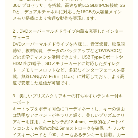
30U プロセッサ」を搭載。高速な約512GBのPCIe接続 SS
Dと、デュアルチャネルに対応した16GBの大容量メイン
メモリ搭載により快適な動作を実現します。
2．DVDスーパーマルチドライブ内蔵＆充実したインター
フェース
DVDスーパーマルチドライブを内蔵し、音楽鑑賞、映像視
聴や、教材閲覧、データのバックアップなどDVDやCDな
どの光学ディスクを活用できます。USB Type-Cポートや
HDMI出力端子、SDメモリーカードに対応したダイレク
ト・メモリースロットなど、多彩なインターフェースを搭
載。無線LANはWi-Fi 6E（11ax）に対応しており、より高
速で安定した通信が可能です。
3．美しいプリズムクリアキーの打ちやすいテンキー付キ
ーボード
キートップをボディ同色にコーディネートし、キーの側面
は透明なアクセントがキラリと輝く、美しいプリズムクリ
アキーを採用。キーピッチ約18.4mm、一般的なノートパ
ソコンよりも深めの約2.5mmストロークを確保したフルサ
イズキーボードと「00」キーもあるテンキーを搭載。カー