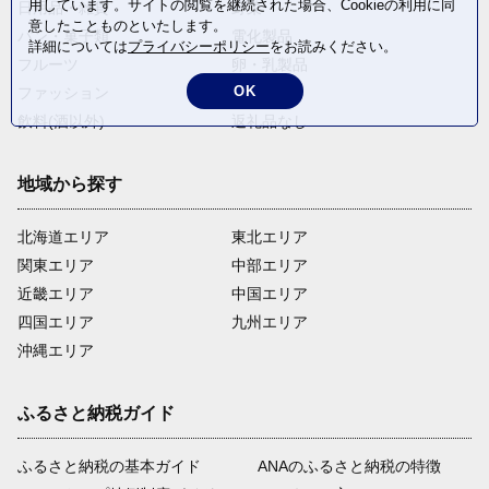
用しています。サイトの閲覧を継続された場合、Cookieの利用に同
日用品・雑貨
野菜
意したことものといたします。
パン・菓子類
電化製品
詳細については
プライバシーポリシー
をお読みください。
フルーツ
卵・乳製品
OK
ファッション
米・穀物
飲料(酒以外)
返礼品なし
地域から探す
北海道エリア
東北エリア
関東エリア
中部エリア
近畿エリア
中国エリア
四国エリア
九州エリア
沖縄エリア
ふるさと納税ガイド
ふるさと納税の基本ガイド
ANAのふるさと納税の特徴