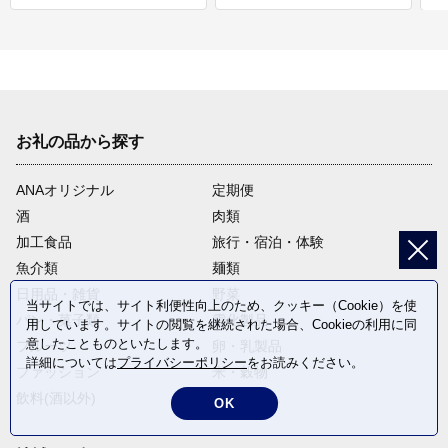
お礼の品から探す
ANAオリジナル
定期便
酒
肉類
加工食品
旅行・宿泊・体験
魚介類
麺類
日用品・雑貨
野菜
当サイトでは、サイト利便性向上のため、クッキー（Cookie）を使
パン・菓子類
電化製品
用しています。サイトの閲覧を継続された場合、Cookieの利用に同
意したことものといたします。
フルーツ
卵・乳製品
詳細については
プライバシーポリシー
をお読みください。
ファッション
米・穀物
飲料(酒以外)
返礼品なし
OK