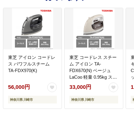
東芝 アイロン コードレ
東芝 コードレス スチー
ス パワフルスチーム
ム アイロン TA-
TA-FDX970(K)
FDX670(N) ベージュ
C
LaCoo 軽量 0.95kg スチ
ッ
ーム最長約3分 スムーズ
56,000円
33,000円
1
操作性 素早い立ち上が
り約80秒 家電 コンパク
神奈川県 川崎市
神奈川県 川崎市
ト スムーズ らくらく お
すすめ 人気 TOSHIBA
神奈川県 川崎市
T