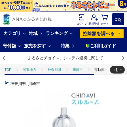
ログイン
新規登録
カート
カテゴリ
地域
ランキング
控除額を調べる
寄付額
旅先を探す
特集
ご利用ガイド
「ふるさとチョイス」システム連携に関して
+1
TOP
関東地方
神奈川県
川崎市
電動鼻水吸引器スルル
TOP
電化製品
その他家電
電動鼻水吸引器スルルーノ 手元
神奈川県
川崎市