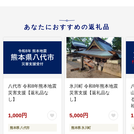
あなたにおすすめの返礼品
八代市 令和8年熊本地震
氷川町 令和8年熊本地震
災害支援【返礼品な
災害支援【返礼品な
し】
し】
1,000円
5,000円
1
熊本県 八代市
熊本県 氷川町