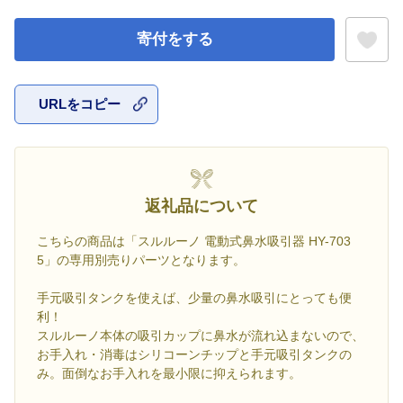
寄付をする
URLをコピー
お気に入
返礼品について
こちらの商品は「スルルーノ 電動式鼻水吸引器 HY-703
5」の専用別売りパーツとなります。
手元吸引タンクを使えば、少量の鼻水吸引にとっても便
利！
スルルーノ本体の吸引カップに鼻水が流れ込まないので、
お手入れ・消毒はシリコーンチップと手元吸引タンクの
み。面倒なお手入れを最小限に抑えられます。