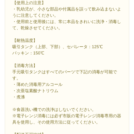
【使用上の注意】
・乳幼児が、小さな部品や付属品を誤って飲み込まないよ
うに注意してください。
・使用前と使用後には、常に本品をきれいに洗浄・消毒し
て、乾燥させてください。
【耐熱温度】
吸引タンク（上部、下部）、セパレータ：125℃
パッキン：150℃
【消毒方法】
手元吸引タンクはすべてのパーツで下記の消毒が可能で
す。
・薄めた消毒用アルコール
・次亜塩素酸ナトリウム
・煮沸
※食器洗い機での洗浄はしないでください。
※電子レンジ消毒には必ず市販の電子レンジ消毒専用の器
具を使用し、その使用方法に従ってください。