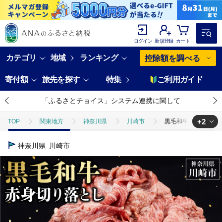
ログイン
新規登録
カート
カテゴリ
地域
ランキング
控除額を調べる
寄付額
旅先を探す
特集
ご利用ガイド
「ふるさとチョイス」システム連携に関して
+2
TOP
関東地方
神奈川県
川崎市
黒毛和牛赤身切り落とし 
TOP
肉
牛肉
黒毛和牛赤身切り落とし 0.5kg ( 500g × 1
神奈川県
川崎市
TOP
肉
牛肉
焼肉(牛肉)
黒毛和牛赤身切り落とし 0.5kg