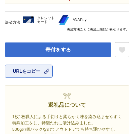
クレジット
ANA Pay
カード
決済方法
決済方法ごとに決済上限額が異なります。
寄付をする
URLをコピー
お気に入
返礼品について
1枚1枚職人による手切りと柔らかく味を染み込ませやすく
特殊加工をし、特製たれに漬け込みました。
500gの個パックなのでアウトドアでも持ち運びやすく、