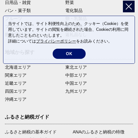
日用品・雑貨
野菜
パン・菓子類
電化製品
フルーツ
卵・乳製品
当サイトでは、サイト利便性向上のため、クッキー（Cookie）を使
ファッション
米・穀物
用しています。サイトの閲覧を継続された場合、Cookieの利用に同
飲料(酒以外)
返礼品なし
意したことものといたします。
詳細については
プライバシーポリシー
をお読みください。
地域から探す
OK
北海道エリア
東北エリア
関東エリア
中部エリア
近畿エリア
中国エリア
四国エリア
九州エリア
沖縄エリア
ふるさと納税ガイド
ふるさと納税の基本ガイド
ANAのふるさと納税の特徴