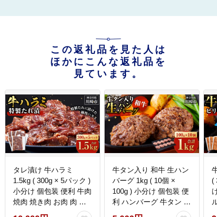
この返礼品を見た人は
ほかにこんな返礼品を
見ています。
タレ漬け 牛ハラミ
牛タン入り 和牛 生ハン
1.5kg ( 300g × 5パック )
バーグ 1kg ( 10個 ×
(
小分け 個包装 便利 牛肉
100g ) 小分け 個包装 便
焼肉 焼き肉 お肉 肉 ハ
利 ハンバーグ 牛タン 牛
ラミ 焼くだけ 冷凍 たれ
肉 肉 お肉 タン 焼くだ