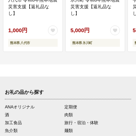
災害支援【返礼品な
災害支援【返礼品な
し】
し】
し
1,000円
5,000円
5
熊本県 八代市
熊本県 氷川町
お礼の品から探す
ANAオリジナル
定期便
酒
肉類
加工食品
旅行・宿泊・体験
魚介類
麺類