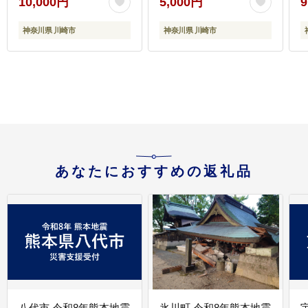
10,000円
5,000円
9
味付き BBQ アウトドア
け 冷凍 おかず 弁当 お
キャンプ 人気 おすすめ
取り寄せ グルメ 食品 加
神奈川県 川崎市
神奈川県 川崎市
神奈川 川崎
工食品 人気 おすすめ 神
奈川 川崎
あなたにおすすめの返礼品
八代市 令和8年熊本地震
氷川町 令和8年熊本地震