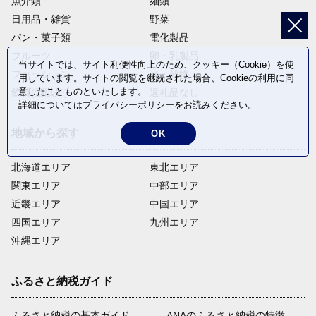
魚介類
麺類
日用品・雑貨
野菜
パン・菓子類
電化製品
フルーツ
卵・乳製品
当サイトでは、サイト利便性向上のため、クッキー（Cookie）を使
ファッション
米・穀物
用しています。サイトの閲覧を継続された場合、Cookieの利用に同
意したことものといたします。
飲料(酒以外)
返礼品なし
詳細については
プライバシーポリシー
をお読みください。
地域から探す
OK
北海道エリア
東北エリア
関東エリア
中部エリア
近畿エリア
中国エリア
四国エリア
九州エリア
沖縄エリア
ふるさと納税ガイド
ふるさと納税の基本ガイド
ANAのふるさと納税の特徴