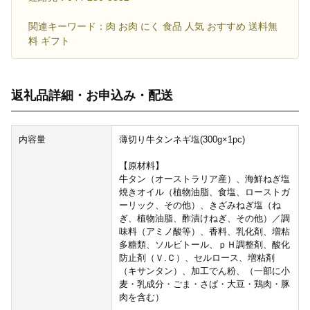
関連キーワード：肉 お肉 にく 食品 人気 おすすめ 送料無
料 ギフト
返礼品詳細・お申込み・配送
内容量
薄切り牛タンネギ塩(300g×1pc)
【原材料】
牛タン（オーストラリア産）、海鮮ねぎ塩
焼きオイル（植物油脂、食塩、ローストガ
ーリック、その他）、きざみねぎ塩（ね
ぎ、植物油脂、酢漬けねぎ、その他）／調
味料（アミノ酸等）、香料、乳化剤、増粘
多糖類、ソルビトール、ｐＨ調整剤、酸化
防止剤（Ｖ.Ｃ）、セルロース、増粘剤
（キサンタン）、加工でん粉、（一部に小
麦・乳成分・ごま・さば・大豆・鶏肉・豚
肉を含む）