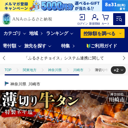
ログイン
新規登録
カート
カテゴリ
地域
ランキング
控除額を調べる
寄付額
旅先を探す
特集
ご利用ガイド
「ふるさとチョイス」システム連携に関して
+2
TOP
関東地方
神奈川県
川崎市
薄切り牛タンねぎ塩 0.3
TOP
肉
牛肉
薄切り牛タンねぎ塩 0.3kg ( 300g ×1パック 
神奈川県
川崎市
TOP
肉
牛肉
焼肉(牛肉)
薄切り牛タンねぎ塩 0.3kg ( 