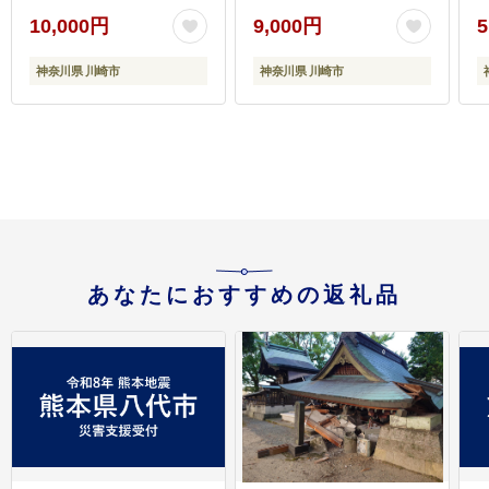
ラミ 焼くだけ 冷凍 たれ
お肉 肉 焼くだけ 冷凍
10,000円
9,000円
5
味付き BBQ アウトドア
たれ 味付き BBQ アウ
キャンプ 人気 おすすめ
トドア キャンプ 人気 お
神奈川県 川崎市
神奈川県 川崎市
神奈川 川崎
すすめ 神奈川 川崎
あなたにおすすめの返礼品