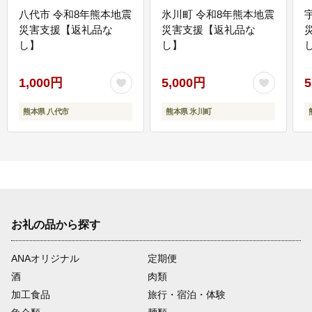
八代市 令和8年熊本地震
氷川町 令和8年熊本地震
災害支援【返礼品な
災害支援【返礼品な
し】
し】
し
1,000円
5,000円
5
熊本県 八代市
熊本県 氷川町
お礼の品から探す
ANAオリジナル
定期便
酒
肉類
加工食品
旅行・宿泊・体験