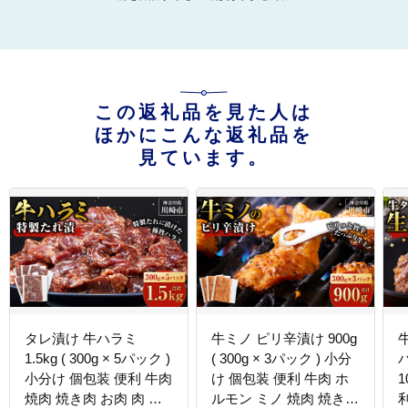
この返礼品を見た人は
ほかにこんな返礼品を
見ています。
タレ漬け 牛ハラミ
牛ミノ ピリ辛漬け 900g
1.5kg ( 300g × 5パック )
( 300g × 3パック ) 小分
バ
小分け 個包装 便利 牛肉
け 個包装 便利 牛肉 ホ
1
焼肉 焼き肉 お肉 肉 ハ
ルモン ミノ 焼肉 焼き肉