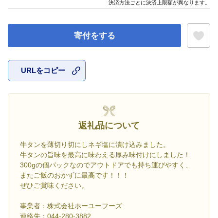
決済方法ごとに決済上限額が異なります。
寄付をする
URLをコピー
お気に入
返礼品について
牛タンを薄切り切にしネギ塩に漬け込みました。
牛タンの旨味を最高に味わえる厚み味付けにしました！
300gの個パックなのでアウトドアでも持ち運びやすく、
またご飯のおかずに最高です！！！
ぜひご賞味ください。
事業者：株式会社ホーユーフーズ
連絡先：044-280-3882