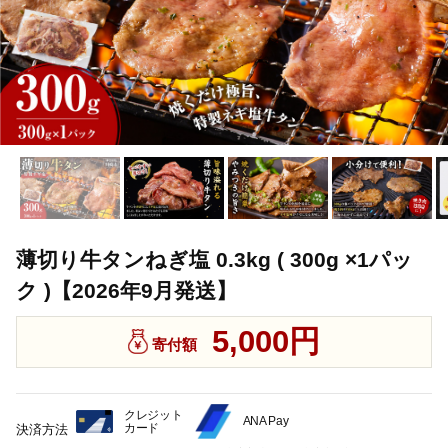
薄切り牛タンねぎ塩 0.3kg ( 300g ×1パッ
ク )【2026年9月発送】
5,000円
寄付額
クレジット
ANA Pay
カード
決済方法