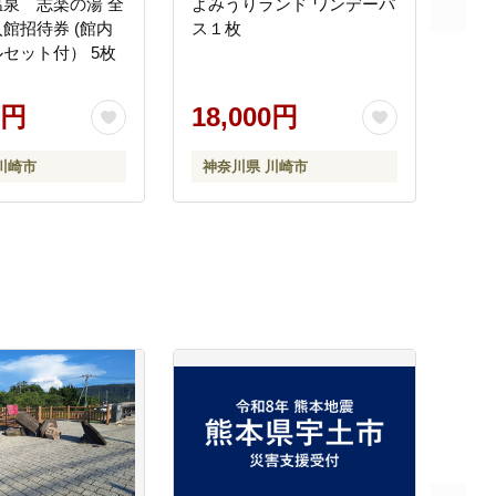
泉 志楽の湯 全
よみうりランド ワンデーパ
館招待券 (館内
ス１枚
セット付） 5枚
0円
18,000円
川崎市
神奈川県 川崎市