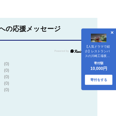
への応援メッセージ
【人気ドラマで紹
介】レストランバ
スの川崎工場夜景
コース『イタリア
(0)
寄付額
ンとお酒と川崎工
10,000円
(0)
場夜景を楽しむ
夜』のご予約に使
(0)
えるWEBクーポン
寄付をする
(0)
【３，０００円
分】
(0)