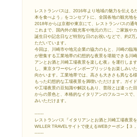
レストランバスは、2016年より地域の魅力を伝える
本を食べよう」をコンセプトに、全国各地の観光地
2018年からは京都や東京にて、レストランバスの通
これまで、国内外の観光客や地元の方に、ご家族や
誕生日や記念日など特別な日のお祝いなどで、約2万
ただいています。
今回は、川崎市や地元企業の協力のもと、川崎の臨
が密集する工業地帯の幻想的な夜景を堪能できる川
アンとお酒と川崎工場夜景を楽しむ夜』を運行しま
し、東京タワーやレインボーブリッジをお楽しみい
向かいます。工業地帯では、高さも大きさも異なる
もった幻想的な工場夜景を満喫いただけます。ガイ
や工場夜景の豆知識や解説もあり、普段とは違った目
からの景色と、本格的なイタリアンのフルコースで
みいただけます。
------
レストランバス『イタリアンとお酒と川崎工場夜景
WILLER TRAVELサイトで使えるWEBクーポン【
------