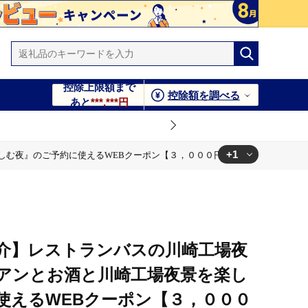
控除上限額まで
控除額を調べる
あと
***,***円
+1
しむ夜』のご予約に使えるWEBクーポン【３，０００円分】
【３，０００円分】
介】レストランバスの川崎工場夜
アンとお酒と川崎工場夜景を楽し
使えるWEBクーポン【３，０００