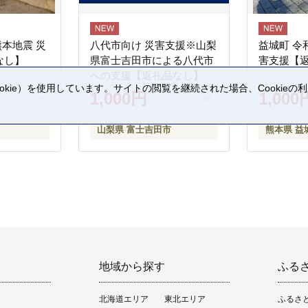
熊本地震 災
八代市向け 災害支援※山梨
益城町 令
なし】
県富士吉田市による八代市
害支援【
への支援【返礼品なし】
kie）を使用しています。サイトの閲覧を継続された場合、Cookie
1,000円
1,000
。
山梨県 富士吉田市
熊本県 益
地域から探す
ふる
北海道エリア
東北エリア
ふるさ