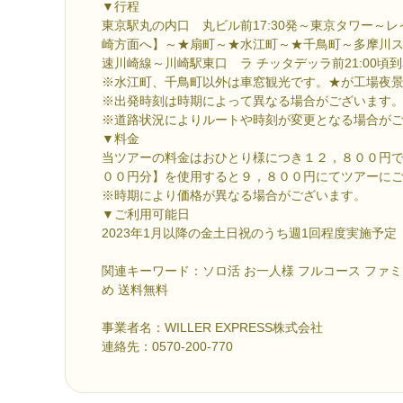
▼行程
東京駅丸の内口 丸ビル前17:30発～東京タワー～
崎方面へ】～★扇町～★水江町～★千鳥町～多摩川
速川崎線～川崎駅東口 ラ チッタデッラ前21:00頃
※水江町、千鳥町以外は車窓観光です。★が工場夜
※出発時刻は時期によって異なる場合がございます
※道路状況によりルートや時刻が変更となる場合が
▼料金
当ツアーの料金はおひとり様につき１２，８００円で
００円分】を使用すると９，８００円にてツアーに
※時期により価格が異なる場合がございます。
▼ご利用可能日
2023年1月以降の金土日祝のうち週1回程度実施予定
関連キーワード：ソロ活 お一人様 フルコース ファミ
め 送料無料
事業者名：WILLER EXPRESS株式会社
連絡先：0570-200-770