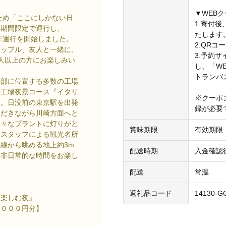
▼WEB
ため「ここにしかない日
1.寄付
を期間限定で運行し、
たします
年運行を開始しました。
2.QR
カップル、友人と一緒に、
3.予約サ
人以上の方にお楽しみい
し、「W
トランバ
海部に位置する多数の工場
崎工場夜景コース『イタリ
※クーポン
す。日没前の東京駅を出発
録が必要
ただきながら川崎方面へと
様々なプラントに灯りがと
賞味期限
有効期限
ドスタッフによる観光名所
線から眺める地上約3m
配送時期
入金確認
、非日常的な時間をお楽し
配送
常温
返礼品コード
14130-G
を楽しむ夜』
３，０００円分】