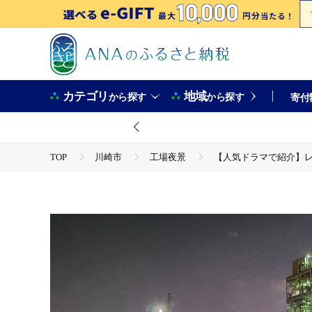
カテゴリ
地域
から探す
から探す
寄付
TOP
川崎市
工場夜景
【人気ドラマで紹介】
TOP
旅行・宿泊・体験
パッケージ旅行
【人気ドラマで紹介】レストランバスの川崎工場夜景コース『イ