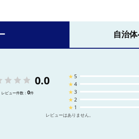
ー
自治体
★
5
0.0
★
4
★
3
0
レビュー件数：
件
★
2
★
1
レビューはありません。