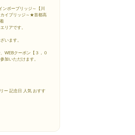
レインボーブリッジ～【川
スカイブリッジ～★首都高
到着
景エリアです。
。
ございます。
、WEBクーポン【３，０
ご参加いただけます。
リー 記念日 人気 おすす