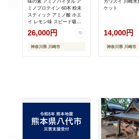
味の素 アミノバイタル ア
カワスイ 川崎水
ミノプロテイン 60本 粉末
ケット
スティック アミノ酸 ホエ
イ レモン味 スピード吸収
運動 スポーツ コンディシ
26,000円
14,000円
ョニング リカバー カラダ
づくり 筋肉 筋トレ カロリ
神奈川県 川崎市
神奈川県 川崎市
ー 持ち運び 便利 おすすめ
神奈川県 川崎市