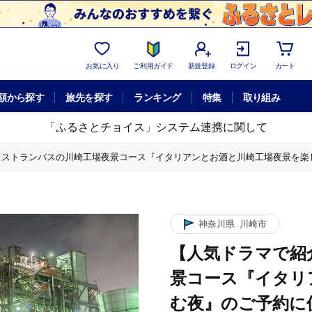
お気に入り
ご利用ガイド
新規登録
ログイン
カート
額から探す
旅先を探す
ランキング
特集
取り組み
「ふるさとチョイス」システム連携に関して
レストランバスの川崎工場夜景コース『イタリアンとお酒と川崎工場夜景を楽
タリアンとお酒と川崎工場夜景を楽しむ夜』のご予約に使えるWEBクーポン
神奈川県
川崎市
【人気ドラマで紹
景コース『イタリ
む夜』のご予約に