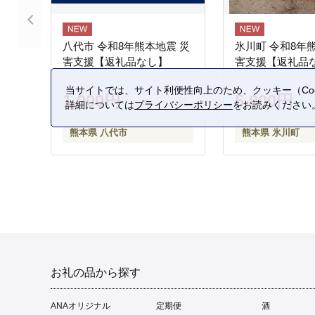
八代市 令和8年熊本地震 災
氷川町 令和8年
害支援【返礼品なし】
害支援【返礼品
当サイトでは、サイト利便性向上のため、クッキー（Coo
1,000円
5,000円
詳細については
プライバシーポリシー
をお読みください
熊本県 八代市
熊本県 氷川町
お礼の品から探す
ANAオリジナル
定期便
酒