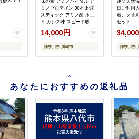
族館ペアチ
味の素 アミノバイタル ア
縄文天然温
ミノプロテイン 30本 粉末
日ご利用入
スティック アミノ酸 ホエ
着、タオル
イ カシス味 スピード吸収
セット
運動 スポーツ コンディシ
14,000円
34,00
ョニング リカバー カラダ
づくり 筋肉 筋トレ カロリ
神奈川県 川崎市
神奈川県 
ー 持ち運び 便利 おすすめ
神奈川県 川崎市
あなたにおすすめの返礼品