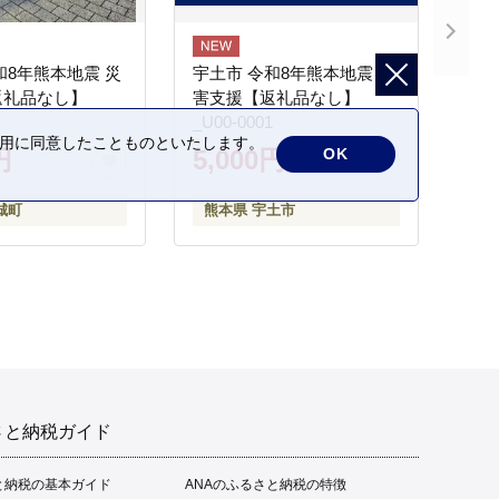
和8年熊本地震 災
宇土市 令和8年熊本地震 災
返礼品なし】
害支援【返礼品なし】
_U00-0001
の利用に同意したことものといたします。
円
5,000円
OK
城町
熊本県 宇土市
さと納税ガイド
と納税の基本ガイド
ANAのふるさと納税の特徴