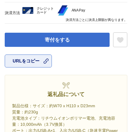
クレジット
ANA Pay
カード
決済方法
決済方法ごとに決済上限額が異なります。
寄付をする
URLをコピー
お気に入
返礼品について
製品仕様：サイズ：約W70 x H110 x D23mm
質量：約230g
充電池タイプ：リチウムイオンポリマー電池、充電池容
量：10,000mAh（3.7V換算）
ポート：出力/USB-A×1、入出力/USB-C（急速充電Power