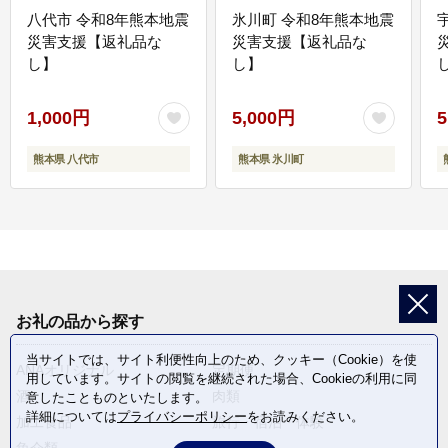
八代市 令和8年熊本地震
氷川町 令和8年熊本地震
災害支援【返礼品な
災害支援【返礼品な
し】
し】
し
1,000円
5,000円
5
熊本県 八代市
熊本県 氷川町
お礼の品から探す
当サイトでは、サイト利便性向上のため、クッキー（Cookie）を使
ANAオリジナル
定期便
用しています。サイトの閲覧を継続された場合、Cookieの利用に同
酒
肉類
意したことものといたします。
詳細については
プライバシーポリシー
をお読みください。
加工食品
旅行・宿泊・体験