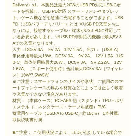
Delivery）x1。本製品は最大20WのUSB PD対応USB-Cポ
ートを搭載し、USB PD対応 スマートフォンやタブレッ
ト、ゲーム機などを急速に充電することができます。USB
PD（USBパワーデリバリー）とは ※USB PD充電をおこ
なうには、接続するケーブル・端末がUSB PDに対応して
いる必要があります。※USB PD非対応の機器は最大5V 3
Aでの充電となります。
入力：DC5V 3A、 9V 2A、12V 1.5A 、出力：［USB-A］
単体使用時最大18W、DC5V 3A、 9V 2A、 12V 1.5A［US
B-C］単体使用時最大20W 、DC5V 3A、 9V 2.22A、 12V
1.67A、［２ポート使用時］合計最大DC5V 3A ［ワイヤレ
ス］10W/7.5W/5W
※ご注意：スマートフォンのサイズや形状、ご使用のスマ
ートフォンケースの厚みや材質などによっては正しく吸着
や充電ができない場合があります。
材質：（本体ケース）PC+ABS 他（スタンド）TPU＋ポリ
エステル（コネクタケース・ケーブル被覆）PVC
蓄電用ケーブル（USB-A to USB-C／約15cm） 1本付属、
取扱説明書付属
■ご注意： ご使用状況により、LEDが点灯している場合で