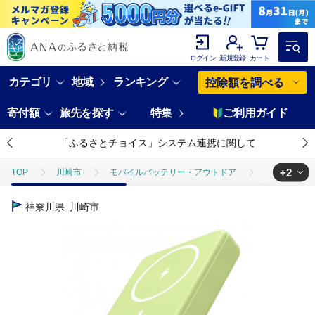
ログイン
新規登録
カート
カテゴリ
地域
ランキング
控除額を調べる
寄付額
旅先を探す
特集
ご利用ガイド
「ふるさとチョイス」システム連携に関して
+2
TOP
川崎市
モバイルバッテリー・アウトドア
【多摩電子工
TOP
電化製品
アウトドア・カー用品
【多摩電子工業株式会社
神奈川県
川崎市
TOP
電化製品
その他家電
【多摩電子工業株式会社】急速充電対