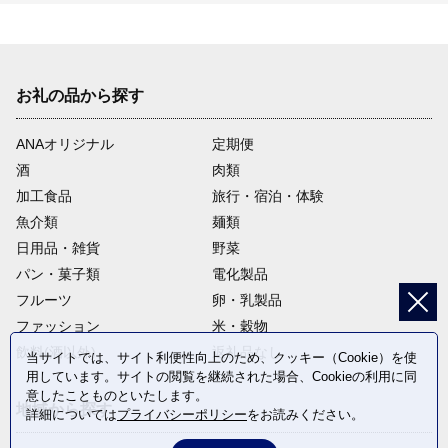
お礼の品から探す
ANAオリジナル
定期便
酒
肉類
加工食品
旅行・宿泊・体験
魚介類
麺類
日用品・雑貨
野菜
パン・菓子類
電化製品
フルーツ
卵・乳製品
ファッション
米・穀物
飲料(酒以外)
返礼品なし
当サイトでは、サイト利便性向上のため、クッキー（Cookie）を使
用しています。サイトの閲覧を継続された場合、Cookieの利用に同
意したことものといたします。
地域から探す
詳細については
プライバシーポリシー
をお読みください。