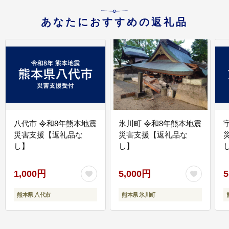
あなたにおすすめの返礼品
八代市 令和8年熊本地震
氷川町 令和8年熊本地震
災害支援【返礼品な
災害支援【返礼品な
し】
し】
し
1,000円
5,000円
5
熊本県 八代市
熊本県 氷川町