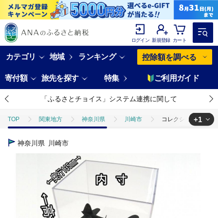
ログイン
新規登録
カート
カテゴリ
地域
ランキング
控除額を調べる
寄付額
旅先を探す
特集
ご利用ガイド
「ふるさとチョイス」システム連携に関して
+1
TOP
関東地方
神奈川県
川崎市
コレクションケース
TOP
日用品・雑貨
コレクションケース UVカット、振動に強く
神奈川県
川崎市