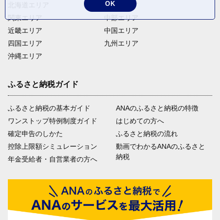
OK
北海道エリア
東北エリア
関東エリア
中部エリア
近畿エリア
中国エリア
四国エリア
九州エリア
沖縄エリア
ふるさと納税ガイド
ふるさと納税の基本ガイド
ANAのふるさと納税の特徴
ワンストップ特例制度ガイド
はじめての方へ
確定申告のしかた
ふるさと納税の流れ
控除上限額シミュレーション
動画でわかるANAのふるさと
納税
年金受給者・自営業者の方へ