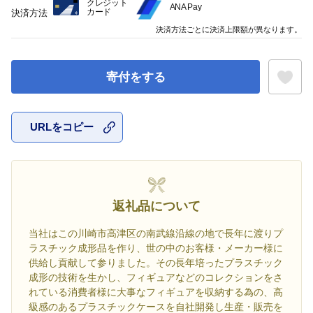
クレジット
ANA Pay
カード
決済方法
決済方法ごとに決済上限額が異なります。
寄付をする
URLをコピー
お気に入
返礼品について
当社はこの川崎市高津区の南武線沿線の地で長年に渡りプ
ラスチック成形品を作り、世の中のお客様・メーカー様に
供給し貢献して参りました。その長年培ったプラスチック
成形の技術を生かし、フィギュアなどのコレクションをさ
れている消費者様に大事なフィギュアを収納する為の、高
級感のあるプラスチックケースを自社開発し生産・販売を