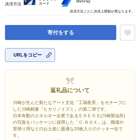
ANA Pay
カード
決済方法
決済方法ごとに決済上限額が異なります。
寄付をする
URLをコピー
お気に入
返礼品について
川崎が生んだ新たなアート文化「工場夜景」をモチーフに
した川崎銘菓『ヒカリノイズミ』の第二弾です。
日本有数のエネルギー企業であるＥＮＥＯＳ(川崎製油所)
の写真をパッケージに採用した「Ｃ-ＢＯＸ」は、職場や
里帰り用などのお土産に最適な20枚入りのクッキー缶で
す。