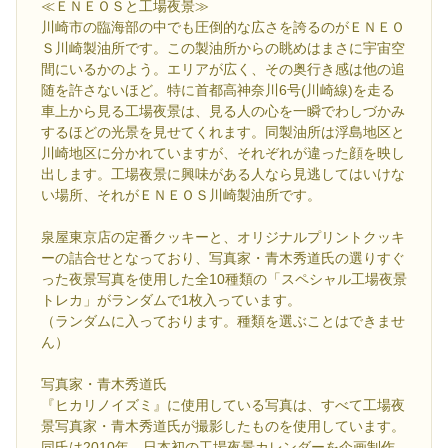
≪ＥＮＥＯＳと工場夜景≫
川崎市の臨海部の中でも圧倒的な広さを誇るのがＥＮＥＯ
Ｓ川崎製油所です。この製油所からの眺めはまさに宇宙空
間にいるかのよう。エリアが広く、その奥行き感は他の追
随を許さないほど。特に首都高神奈川6号(川崎線)を走る
車上から見る工場夜景は、見る人の心を一瞬でわしづかみ
するほどの光景を見せてくれます。同製油所は浮島地区と
川崎地区に分かれていますが、それぞれが違った顔を映し
出します。工場夜景に興味がある人なら見逃してはいけな
い場所、それがＥＮＥＯＳ川崎製油所です。
泉屋東京店の定番クッキーと、オリジナルプリントクッキ
ーの詰合せとなっており、写真家・青木秀道氏の選りすぐ
った夜景写真を使用した全10種類の「スペシャル工場夜景
トレカ」がランダムで1枚入っています。
（ランダムに入っております。種類を選ぶことはできませ
ん）
写真家・青木秀道氏
『ヒカリノイズミ』に使用している写真は、すべて工場夜
景写真家・青木秀道氏が撮影したものを使用しています。
同氏は2010年、日本初の工場夜景カレンダーを企画制作