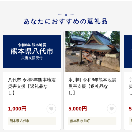
あなたにおすすめの返礼品
八代市 令和8年熊本地震
氷川町 令和8年熊本地震
災害支援【返礼品な
災害支援【返礼品な
し】
し】
し
1,000円
5,000円
5
熊本県 八代市
熊本県 氷川町