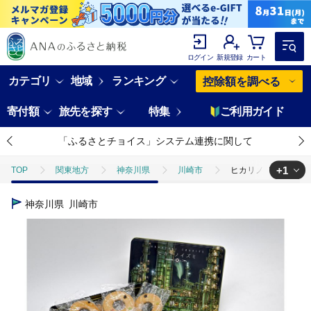
ログイン
新規登録
カート
カテゴリ
地域
ランキング
控除額を調べる
寄付額
旅先を探す
特集
ご利用ガイド
「ふるさとチョイス」システム連携に関して
+1
TOP
関東地方
神奈川県
川崎市
ヒカリノイズミ（6種
TOP
パン・菓子類
洋菓子
クッキー
ヒカリノイズミ（
神奈川県
川崎市