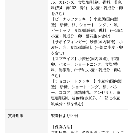
ル、カレンズ、食塩/膨脹剤、香料、着色
料(黄4、赤102、青1)、(小麦・乳成分・卵
を含む)
【ピーナッツクッキー】小麦所(国内製
造)、砂糖、卵、ショートニング、牛乳、
ピーナッツ、食塩/膨脹剤、香料、(一部に
小麦・乳成分・卵・落花生を含む)
【サボイフィンガー】砂糖(国内製造)、小
麦粉、卵、食塩/膨脹剤、(一部に小麦・卵
を含む)
【スプライズ】小麦粉(国内製造)、砂糖、
卵、バター、ショートニング、食塩/香
料、膨脹剤、(一部に小麦・乳成分・卵を
含む)
【チョコレートクッキー】小麦粉(国内製
造)、砂糖、ショートニング、卵、バタ
ー、ココア、無糖練乳、アンゼリカ、食
塩/膨脹剤、着色料(赤102)、(一部に小麦・
乳成分・卵を含む)
賞味期限
製造日より90日
【保存方法】
直射日光、高温、多湿を避けて涼しいとこ