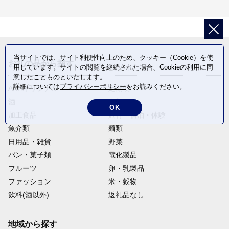
当サイトでは、サイト利便性向上のため、クッキー（Cookie）を使
お礼の品から探す
用しています。サイトの閲覧を継続された場合、Cookieの利用に同
意したことものといたします。
詳細については
プライバシーポリシー
をお読みください。
ANAオリジナル
定期便
酒
肉類
OK
加工食品
旅行・宿泊・体験
魚介類
麺類
日用品・雑貨
野菜
パン・菓子類
電化製品
フルーツ
卵・乳製品
ファッション
米・穀物
飲料(酒以外)
返礼品なし
地域から探す