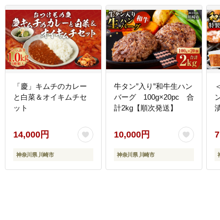
「慶」キムチのカレー
牛タン”入り”和牛生ハン
と白菜＆オイキムチセ
バーグ 100g×20pc 合
ット
計2kg【順次発送】
漬
14,000円
10,000円
7
神奈川県 川崎市
神奈川県 川崎市