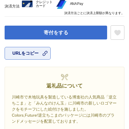
クレジット
ANA Pay
カード
決済方法
決済方法ごとに決済上限額が異なります。
寄付をする
URLをコピー
お気に入
返礼品について
川崎市で木地玩具を製造している博進社の人気商品「逆立
ちこま」と「みんなのけん玉」に川崎市の新しいロゴマー
クをモチーフにした絵付けを施しました。
Colors,Future!逆立ちこまのパッケージには川崎市のブラ
ンドメッセージを配置しております。