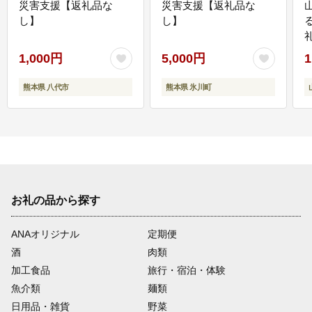
災害支援【返礼品な
災害支援【返礼品な
し】
し】
1,000円
5,000円
1
熊本県 八代市
熊本県 氷川町
お礼の品から探す
ANAオリジナル
定期便
酒
肉類
加工食品
旅行・宿泊・体験
魚介類
麺類
日用品・雑貨
野菜