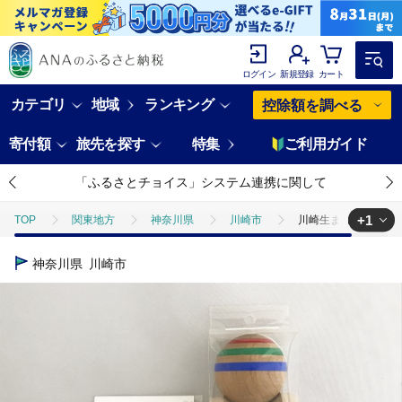
ログイン
新規登録
カート
カテゴリ
地域
ランキング
控除額を調べる
寄付額
旅先を探す
特集
ご利用ガイド
「ふるさとチョイス」システム連携に関して
+1
TOP
関東地方
神奈川県
川崎市
川崎生まれのけん玉
TOP
日用品・雑貨
伝統工芸品
川崎生まれのけん玉＆こま
神奈川県
川崎市