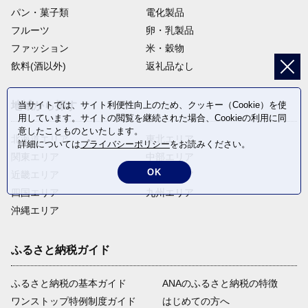
パン・菓子類
電化製品
フルーツ
卵・乳製品
ファッション
米・穀物
飲料(酒以外)
返礼品なし
当サイトでは、サイト利便性向上のため、クッキー（Cookie）を使
地域から探す
用しています。サイトの閲覧を継続された場合、Cookieの利用に同
意したことものといたします。
北海道エリア
東北エリア
詳細については
プライバシーポリシー
をお読みください。
関東エリア
中部エリア
OK
近畿エリア
中国エリア
四国エリア
九州エリア
沖縄エリア
ふるさと納税ガイド
ふるさと納税の基本ガイド
ANAのふるさと納税の特徴
ワンストップ特例制度ガイド
はじめての方へ