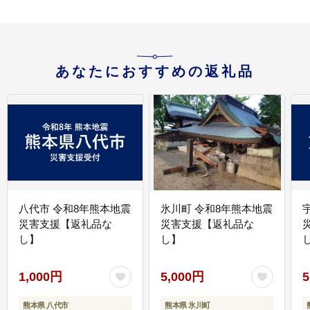
あなたにおすすめの返礼品
八代市 令和8年熊本地震
氷川町 令和8年熊本地震
災害支援【返礼品な
災害支援【返礼品な
し】
し】
し
1,000円
5,000円
5
熊本県 八代市
熊本県 氷川町