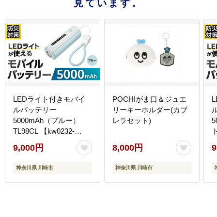
見ています。
LEDライト付きモバイ
POCHIがま口＆ジュエ
ルバッテリー
リーキーホルダー(カブ
5000mAh（ブルー）
レラセット)
TL98CL 【kw0232-
ト
0079-1】
0
9,000円
8,000円
9
神奈川県 川崎市
神奈川県 川崎市