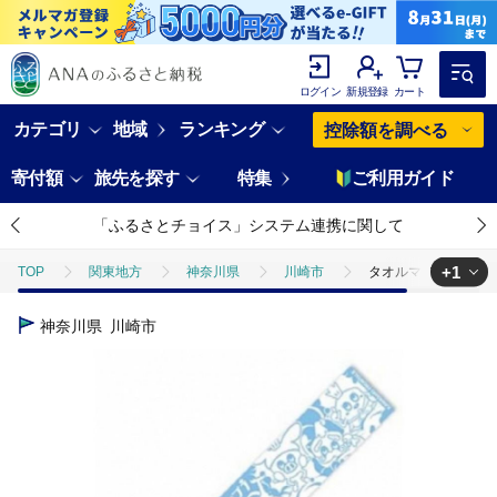
ログイン
新規登録
カート
カテゴリ
地域
ランキング
控除額を調べる
寄付額
旅先を探す
特集
ご利用ガイド
「ふるさとチョイス」システム連携に関して
+1
TOP
関東地方
神奈川県
川崎市
タオルマフラー(カブ
TOP
日用品・雑貨
タオルマフラー(カブレラ七変化)
神奈川県
川崎市