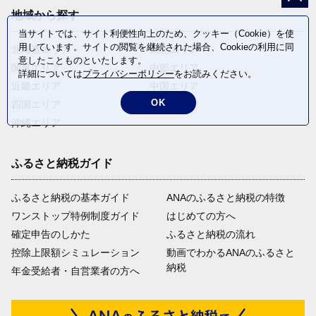
地域から探す
当サイトでは、サイト利便性向上のため、クッキー（Cookie）を使
用しています。サイトの閲覧を継続された場合、Cookieの利用に同
北海道エリア
東北エリア
意したことものといたします。
関東エリア
中部エリア
詳細については
プライバシーポリシー
をお読みください。
近畿エリア
中国エリア
OK
四国エリア
九州エリア
沖縄エリア
ふるさと納税ガイド
ふるさと納税の基本ガイド
ANAのふるさと納税の特徴
ワンストップ特例制度ガイド
はじめての方へ
確定申告のしかた
ふるさと納税の流れ
控除上限額シミュレーション
動画でわかるANAのふるさと
納税
年金受給者・自営業者の方へ